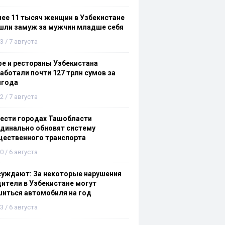
ее 11 тысяч женщин в Узбекистане
шли замуж за мужчин младше себя
3 / 7 августа
е и рестораны Узбекистана
аботали почти 127 трлн сумов за
лгода
2 / 7 августа
ести городах Ташобласти
динально обновят систему
щественного транспорта
0 / 6 августа
суждают: За некоторые нарушения
ители в Узбекистане могут
иться автомобиля на год
3 / 6 августа