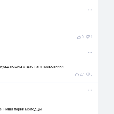
0
1
 нуждаюшим отдаст эти полковники.
27
6
те. Наши парни молодцы.