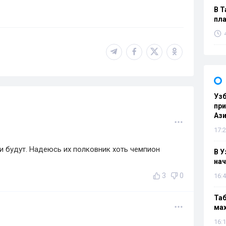
В Т
пла
Узб
пр
Ази
17:2
и будут. Надеюсь их полковник хоть чемпион
В У
нач
3
0
16:4
Таб
мах
16:1