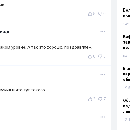
ми.
Бол
5
0
вы
14:1
лище
Каф
зар
аком уровне. А так это хорошо, поздравляем.
по
04:1
0
5
В ш
кар
об
19:5
ужил и что тут токого
3
7
Об
вод
лиш
12:4