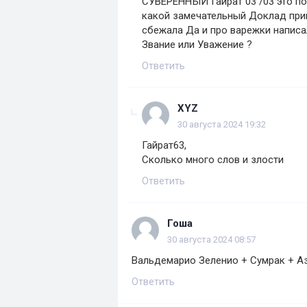
СУВЕРЕННЫЙ Гайрат 03 /03 это по
какой замечательный Доклад при
сбежала Да и про варежки написа
Звание или Уважение ?
Ответить
XYZ
30 августа 2024 19:32
Гайрат63,
Сколько много слов и злости
Ответить
Гоша
30 августа 2024 08:57
Вальдемарио Зеленио + Сумрак + Аз
Ответить