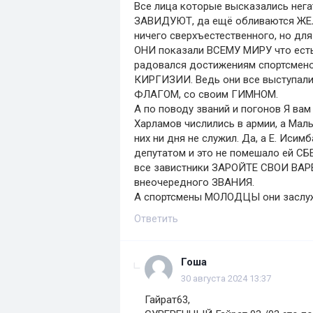
Все лица которые высказались нега
ЗАВИДУЮТ, да ещё обливаются ЖЕЛЧ
ничего сверхъестественного, но 
ОНИ показали ВСЕМУ МИРУ что есть
радовался достижениям спортсме
КИРГИЗИИ. Ведь они все выступал
ФЛАГОМ, со своим ГИМНОМ.
А по поводу званий и погонов Я вам
Харламов числились в армии, а Маль
них ни дня не служил. Да, а Е. Ис
депутатом и это не помешало ей СБ
все завистники ЗАРОЙТЕ СВОИ ВАРЕ
внеочередного ЗВАНИЯ.
А спортсмены МОЛОДЦЫ они заслу
Ответить
Гоша
30 августа 2024 13:37
Гайрат63,