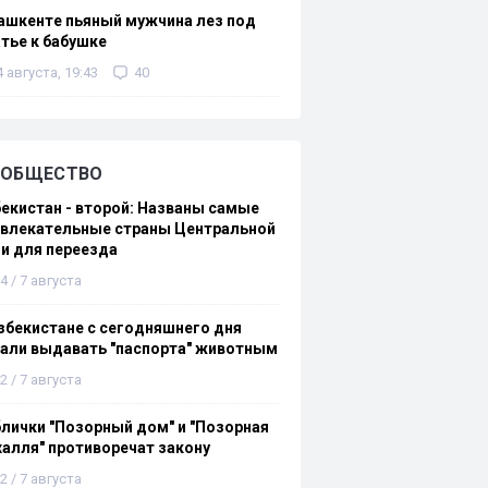
ашкенте пьяный мужчина лез под
тье к бабушке
4 августа, 19:43
40
ОБЩЕСТВО
екистан - второй: Названы самые
ивлекательные страны Центральной
и для переезда
4 / 7 августа
збекистане с сегодняшнего дня
али выдавать "паспорта" животным
2 / 7 августа
лички "Позорный дом" и "Позорная
алля" противоречат закону
2 / 7 августа