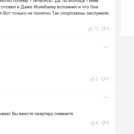
нятно почему ? лечитесь/ Да Ты вообще Гений
готовил и Даже Исинбаеву вспомнил и что Она
л Вот только не понятно Так спортсмены заслужили
12
2
5
0
амат Вы вместе квартиру снимаете
8
4