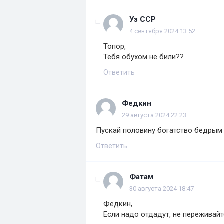
Уз ССР
4 сентября 2024 13:52
Топор,
Тебя обухом не били??
Ответить
Федкин
29 августа 2024 22:23
Пускай половину богатство бедрым
Ответить
Фатам
30 августа 2024 18:47
Федкин,
Если надо отдадут, не переживай