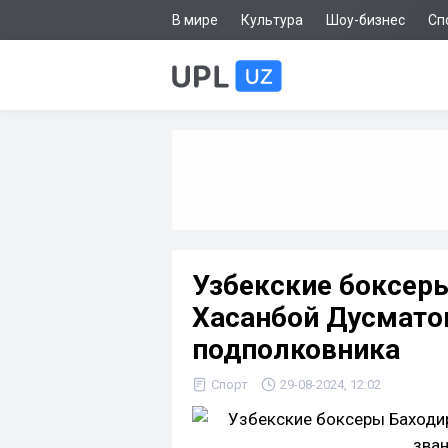
В мире
Культура
Шоу-бизнес
Сп
Узбекские боксер
Хасанбой Дусмато
подполковника
Спорт
29-08-2024, 12:02