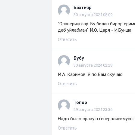
Бахтияр
30 августа 2024 08:09
"Олаверинглар. Бу билан бирор ерим
деб уйлабман" И.О. Царя - И.Бунша
Ответить
Бубу
30 августа 2024 02:28
И.А. Каримов. Я по Вам скучаю
Ответить
Топор
29 августа 2024 23:36
Надо было сразу в генералисимусы 
Ответить