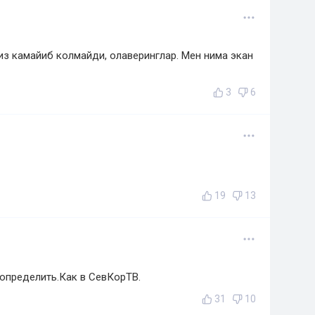
из камайиб колмайди, олаверинглар. Мен нима экан
3
6
19
13
определить.Как в СевКорТВ.
31
10