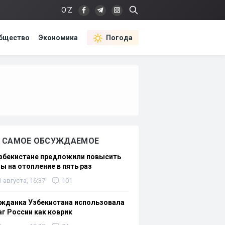
O‘Z
бщество
Экономика
Погода
САМОЕ ОБСУЖДАЕМОЕ
Узбекистане предложили повысить
ы на отопление в пять раз
1 августа, 16:37
101
жданка Узбекистана использовала
г России как коврик