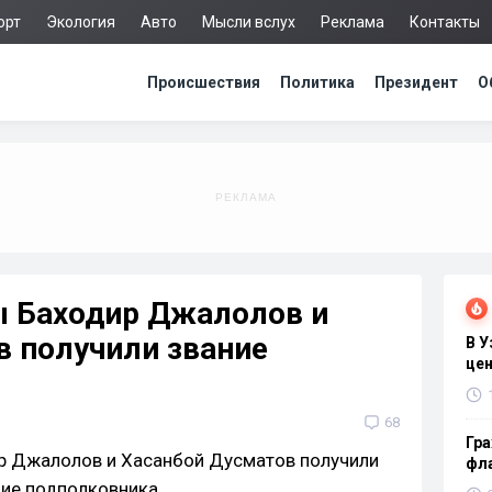
орт
Экология
Авто
Мысли вслух
Реклама
Контакты
Происшествия
Политика
Президент
О
ы Баходир Джалолов и
в получили звание
В 
цен
68
Гра
фла