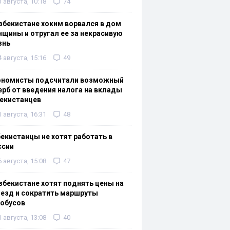
3 августа, 10:18
74
збекистане хоким ворвался в дом
щины и отругал ее за некрасивую
знь
4 августа, 15:16
49
ономисты подсчитали возможный
рб от введения налога на вклады
екистанцев
1 августа, 16:31
48
екистанцы не хотят работать в
ссии
6 августа, 15:08
47
збекистане хотят поднять цены на
езд и сократить маршруты
тобусов
1 августа, 13:08
40