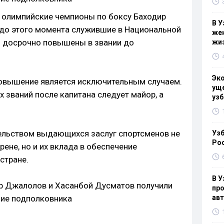
е олимпийские чемпионы по боксу Баходир
В У
 до этого момента служившие в Национальной
жен
ли досрочно повышены в звании до
жи
Эк
повышение является исключительным случаем.
уще
х званий после капитана следует майор, а
узб
ельством выдающихся заслуг спортсменов не
Узб
Ро
рене, но и их вклада в обеспечение
стране.
В У
про
ав