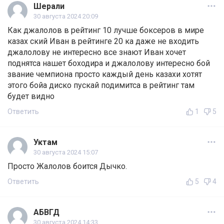
Шерали
30 августа 2024 20:09
Как джалолов в рейтинг 10 лучше боксеров в мире
казах ский Иван в рейтинге 20 ка даже не входить
джалолову не интересно все знают Иван хочет
поднятса нашет боходира и джалолову интересно бой
звание чемпиона просто каждый день казахи хотят
этого бойа диско пускай подимитса в рейтинг там
будет видно
Ответить
1
5
Уктам
30 августа 2024 15:07
Просто Жалолов боится Дычко.
Ответить
5
4
АБВГД
30 августа 2024 14:33