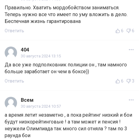
Правильно. Хватить мордобойством заниматься.
Теперь нужно все что имеет по уму вложить в дело.
Беспечная жизнь гарантирована
Ответить
6
6
404
30 августа 2024 13:15
Да все уже подполковник полиции он , там намного
больше заработает он чем в боксе))
Ответить
6
3
Всем
30 августа 2024 10:57
а время летит незаметно , а пока рейтинг низкий и бои
будут низкорейтинговые ! а там может и пенсия !
неужели Олимпиада так много сил отняла ? там по 3
раунда бои