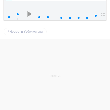
watch?v=nwskrWk4DEQ
00:00
00:00
Новости Узбекистана