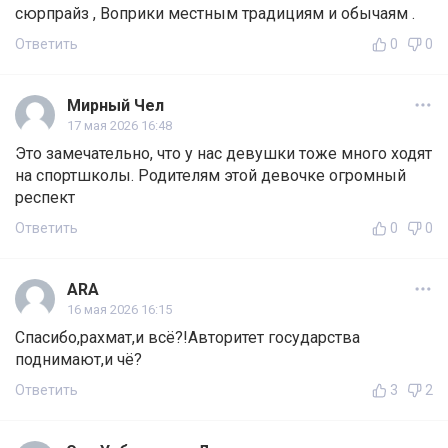
сюрпрайз , Воприки местным традициям и обычаям .
Ответить
0
0
Мирный Чел
17 мая 2026 16:48
Это замечательно, что у нас девушки тоже много ходят
на спортшколы. Родителям этой девочке огромный
респект
Ответить
0
0
ARA
16 мая 2026 16:15
Спасибо,рахмат,и всё?!Авторитет государства
поднимают,и чё?
Ответить
3
2