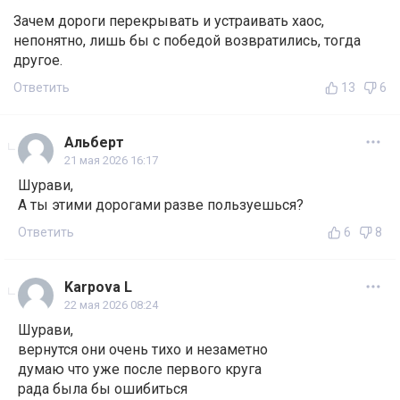
Зачем дороги перекрывать и устраивать хаос,
непонятно, лишь бы с победой возвратились, тогда
другое.
Ответить
13
6
Альберт
21 мая 2026 16:17
Шурави,
А ты этими дорогами разве пользуешься?
Ответить
6
8
Karpova L
22 мая 2026 08:24
Шурави,
вернутся они очень тихо и незаметно
думаю что уже после первого круга
рада была бы ошибиться