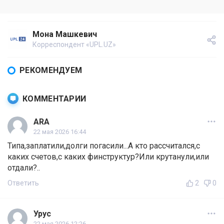
Мона Машкевич
Корреспондент «UPL.UZ»
РЕКОМЕНДУЕМ
КОММЕНТАРИИ
ARA
22 мая 2026 16:44
Типа,заплатили,долги погасили...А кто рассчитался,с
каких счетов,с каких финструктур?Или крутанули,или
отдали?..
Ответить
2
0
Урус
22 мая 2026 12:26