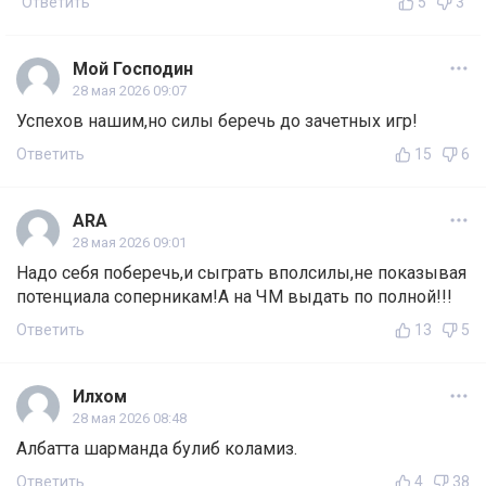
Ответить
5
3
Мой Господин
28 мая 2026 09:07
Успехов нашим,но силы беречь до зачетных игр!
Ответить
15
6
ARA
28 мая 2026 09:01
Надо себя поберечь,и сыграть вполсилы,не показывая
потенциала соперникам!А на ЧМ выдать по полной!!!
Ответить
13
5
Илхом
28 мая 2026 08:48
Албатта шарманда булиб коламиз.
Ответить
4
38