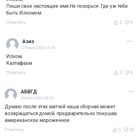
Пиши свое настоящее имя.Не позорься .Где уж тебе
быть Илхомом.
Ответить
2
0
Азиз
29 мая 2026 21:44
Илхом,
Калтафахм
Ответить
3
0
АБВГД
28 мая 2026 08:30
Думаю после этих матчей наша сборная может
возвращаться домой, предварительно покушав
американское мороженное
Ответить
5
25