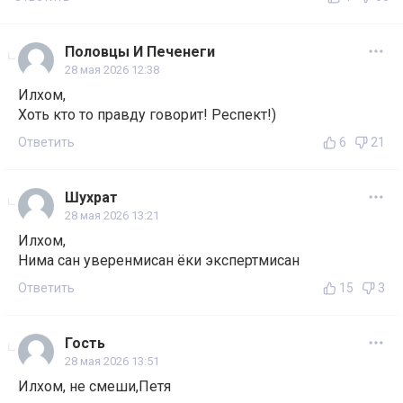
Половцы И Печенеги
28 мая 2026 12:38
Илхом,
Хоть кто то правду говорит! Респект!)
Ответить
6
21
Шухрат
28 мая 2026 13:21
Илхом,
Нима сан уверенмисан ёки экспертмисан
Ответить
15
3
Гость
28 мая 2026 13:51
Илхом, не смеши,Петя