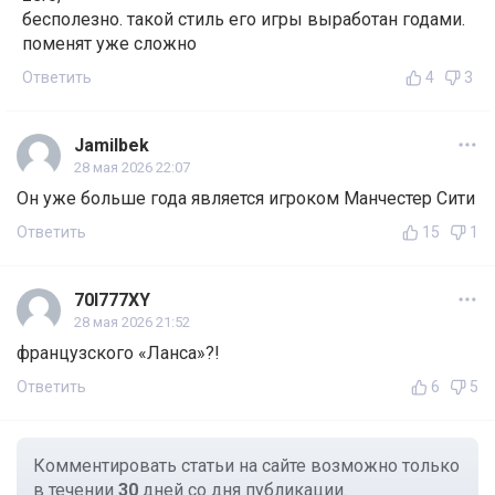
бесполезно. такой стиль его игры выработан годами.
поменят уже сложно
Ответить
4
3
Jamilbek
28 мая 2026 22:07
Он уже больше года является игроком Манчестер Сити
Ответить
15
1
70I777XY
28 мая 2026 21:52
французского «Ланса»?!
Ответить
6
5
Комментировать статьи на сайте возможно только
в течении
30
дней со дня публикации.