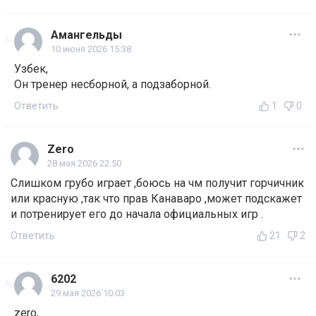
Амангельды
10 июня 2026 15:38
Узбек,
Он тренер несборной, а подзаборной.
Ответить
1
0
Zero
28 мая 2026 22:50
Слишком грубо играет ,боюсь на чм получит горчичник
или красную ,так что прав Канаваро ,может подскажет
и потренирует его до начала официальных игр .
Ответить
21
2
6202
29 мая 2026 10:03
zero,