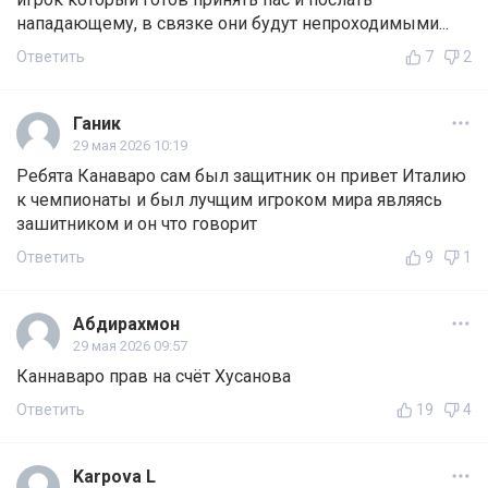
нападающему, в связке они будут непроходимыми...
Ответить
7
2
Ганик
29 мая 2026 10:19
Ребята Канаваро сам был защитник он привет Италию
к чемпионаты и был лучщим игроком мира являясь
зашитником и он что говорит
Ответить
9
1
Абдирахмон
29 мая 2026 09:57
Каннаваро прав на счёт Хусанова
Ответить
19
4
Karpova L