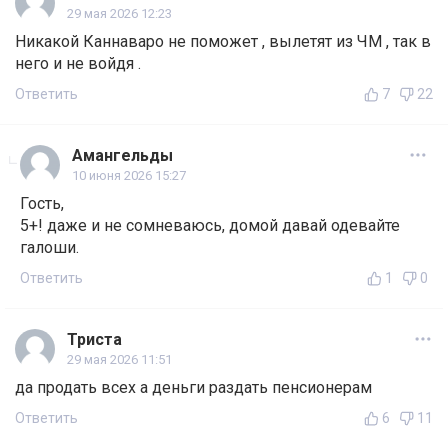
29 мая 2026 12:23
Никакой Каннаваро не поможет , вылетят из ЧМ , так в
него и не войдя .
Ответить
7
22
Амангельды
10 июня 2026 15:27
Гость,
5+! даже и не сомневаюсь, домой давай одевайте
галоши.
Ответить
1
0
Триста
29 мая 2026 11:51
да продать всех а деньги раздать пенсионерам
Ответить
6
11