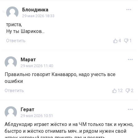
Блондинка
29 мая 2026 18:33
триста,
Ну ты Шариков...
Ответить
4
1
Марат
29 мая 2026 11:40
Правильно говорит Канаварро, надо учесть все
ошибки
Ответить
12
2
Герат
29 мая 2026 10:51
Аблдукодир играет жёстко и на ЧМ только так и нужно,
быстро и жёстко отнимать мяч...и рядом нужен свой
игрок который готов принять пас и послать