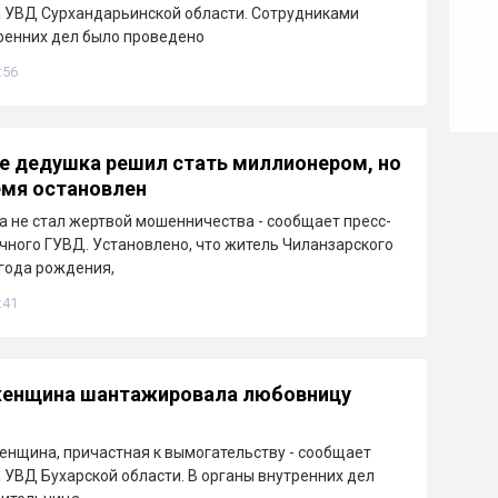
 УВД Сурхандарьинской области. Сотрудниками
ренних дел было проведено
:56
е дедушка решил стать миллионером, но
емя остановлен
 не стал жертвой мошенничества - сообщает пресс-
чного ГУВД. Установлено, что житель Чиланзарского
 года рождения,
:41
 женщина шантажировала любовницу
нщина, причастная к вымогательству - сообщает
 УВД Бухарской области. В органы внутренних дел