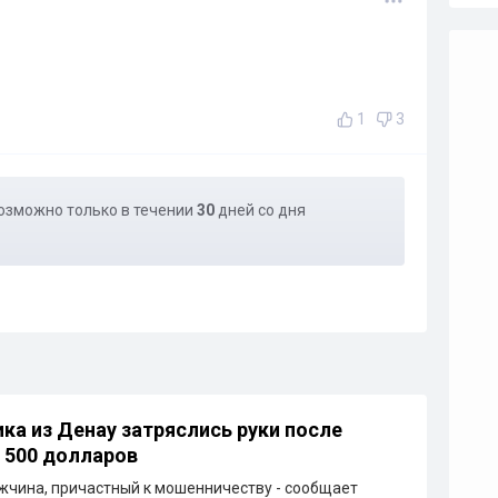
1
3
озможно только в течении
30
дней со дня
ка из Денау затряслись руки после
 500 долларов
чина, причастный к мошенничеству - сообщает