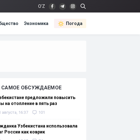
O‘Z
бщество
Экономика
Погода
САМОЕ ОБСУЖДАЕМОЕ
Узбекистане предложили повысить
ы на отопление в пять раз
1 августа, 16:37
101
жданка Узбекистана использовала
г России как коврик