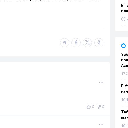
В Т
пла
Узб
пр
Ази
17:2
В У
нач
16:4
3
3
Таб
мах
16:1