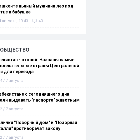
ашкенте пьяный мужчина лез под
тье к бабушке
4 августа, 19:43
40
ОБЩЕСТВО
екистан - второй: Названы самые
ивлекательные страны Центральной
и для переезда
4 / 7 августа
збекистане с сегодняшнего дня
али выдавать "паспорта" животным
2 / 7 августа
лички "Позорный дом" и "Позорная
алля" противоречат закону
2 / 7 августа