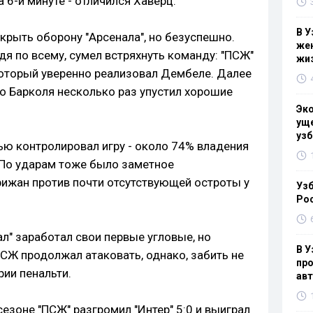
а 6-й минуте - отличился Хаверц.
В У
крыть оборону "Арсенала", но безуспешно.
жен
дя по всему, сумел встряхнуть команду: "ПСЖ"
жи
 который уверенно реализовал Дембеле. Далее
о Барколя несколько раз упустил хорошие
Эк
уще
узб
ью контролировал игру - около 74% владения
 По ударам тоже было заметное
рижан против почти отсутствующей остроты у
Узб
Ро
л" заработал свои первые угловые, но
В У
 ПСЖ продолжал атаковать, однако, забить не
про
рии пенальти.
ав
сезоне "ПСЖ" разгромил "Интер" 5:0 и выиграл