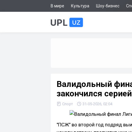
В мире
Культура
Шоу-бизнес
Сп
Валидольный фина
закончился серией
Спорт
31-05-2026, 02:04
"ПСЖ" во второй год подряд вы