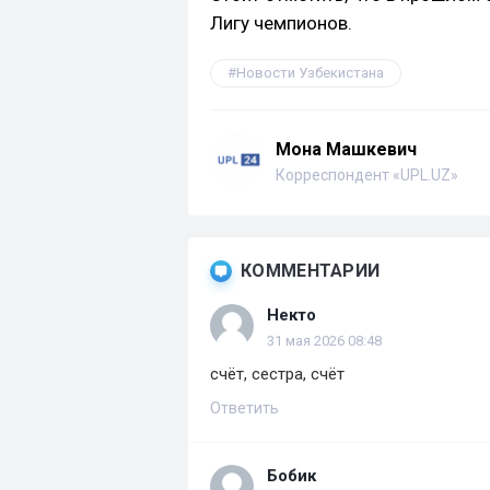
Лигу чемпионов.
Новости Узбекистана
Мона Машкевич
Корреспондент «UPL.UZ»
КОММЕНТАРИИ
Некто
31 мая 2026 08:48
счёт, сестра, счёт
Ответить
Бобик