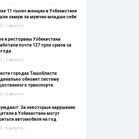
ее 11 тысяч женщин в Узбекистане
шли замуж за мужчин младше себя
3 / 7 августа
е и рестораны Узбекистана
аботали почти 127 трлн сумов за
лгода
2 / 7 августа
ести городах Ташобласти
динально обновят систему
щественного транспорта
0 / 6 августа
суждают: За некоторые нарушения
ители в Узбекистане могут
иться автомобиля на год
3 / 6 августа