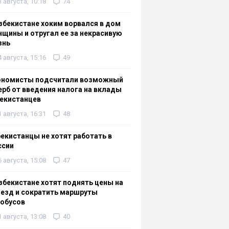
3 августа, 10:18
74
збекистане хоким ворвался в дом
щины и отругал ее за некрасивую
знь
4 августа, 15:16
49
ономисты подсчитали возможный
рб от введения налога на вклады
екистанцев
1 августа, 16:31
48
екистанцы не хотят работать в
ссии
6 августа, 15:08
47
збекистане хотят поднять цены на
езд и сократить маршруты
тобусов
1 августа, 13:08
40