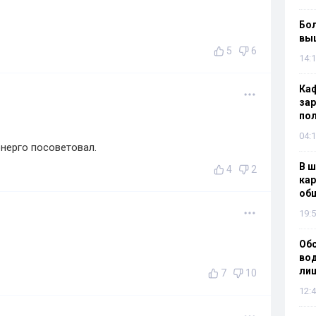
Бол
вы
5
6
14:1
Каф
зар
по
04:1
нерго посоветовал.
В ш
4
2
кар
об
19:5
Об
вод
лиш
7
10
12:4