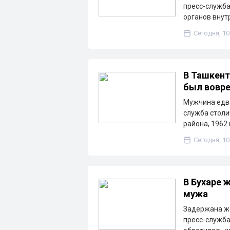
пресс-служба
органов внут
Сегодня, 10
В Ташкент
был вовр
Мужчина едва
служба столи
района, 1962
Сегодня, 10
В Бухаре
мужа
Задержана же
пресс-служба