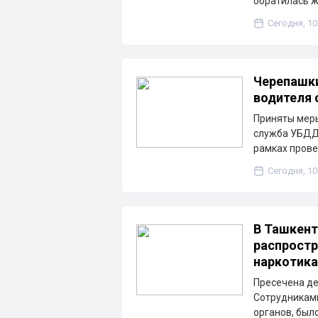
обратилась 
Сегодня, 10
Черепашки
водителя 
Приняты меры
служба УБДД 
рамках пров
Сегодня, 10
В Ташкент
распростр
наркотик
Пресечена де
Сотрудниками
органов, был