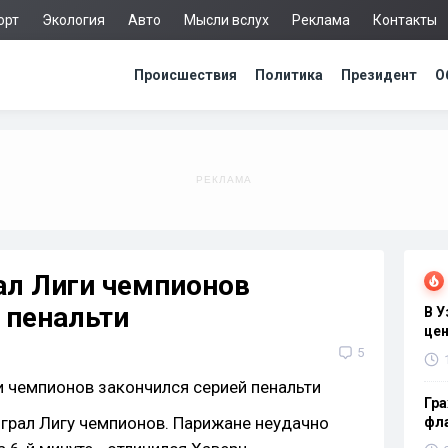
орт
Экология
Авто
Мысли вслух
Реклама
Контакты
Происшествия
Политика
Президент
О
л Лиги чемпионов
 пенальти
В 
цен
5
Гра
играл Лигу чемпионов. Парижане неудачно
фла