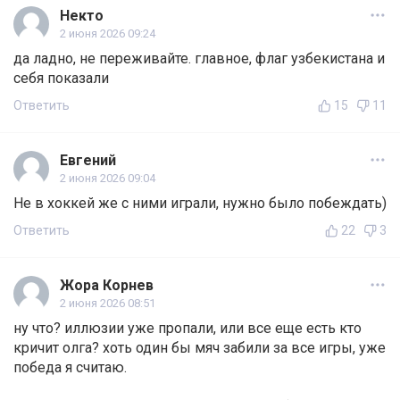
Некто
2 июня 2026 09:24
да ладно, не переживайте. главное, флаг узбекистана и
себя показали
Ответить
15
11
Евгений
2 июня 2026 09:04
Не в хоккей же с ними играли, нужно было побеждать)
Ответить
22
3
Жора Корнев
2 июня 2026 08:51
ну что? иллюзии уже пропали, или все еще есть кто
кричит олга? хоть один бы мяч забили за все игры, уже
победа я считаю.