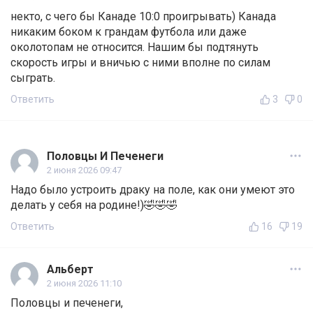
некто, с чего бы Канаде 10:0 проигрывать) Канада
никаким боком к грандам футбола или даже
околотопам не относится. Нашим бы подтянуть
скорость игры и вничью с ними вполне по силам
сыграть.
Ответить
3
0
Половцы И Печенеги
2 июня 2026 09:47
Надо было устроить драку на поле, как они умеют это
делать у себя на родине!)🤣🤣🤣
Ответить
16
19
Альберт
2 июня 2026 11:10
Половцы и печенеги,