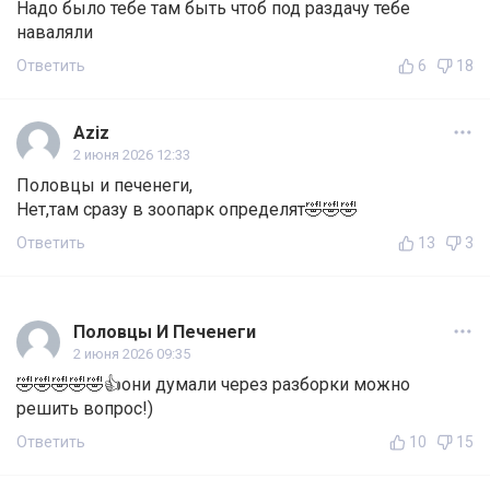
Надо было тебе там быть чтоб под раздачу тебе
наваляли
Ответить
6
18
Aziz
2 июня 2026 12:33
Половцы и печенеги,
Нет,там сразу в зоопарк определят🤣🤣🤣
Ответить
13
3
Половцы И Печенеги
2 июня 2026 09:35
🤣🤣🤣🤣🤣👍они думали через разборки можно
решить вопрос!)
Ответить
10
15