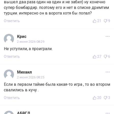
вышел два раза один на один и не забил) ну конечно
супер бомбардир. поэтому его и нет в списке дримтим
турции. интересно он в ворота хотя бы попал?
Ответить
21
9
Крис
2 июня 2026 08:29
Не уступили, а проиграли.
Ответить
27
6
Михаил
2 июня 2026 08:25
Если в первом тайме была какая-то игра , то во втором
свалились в кучу .
Ответить
20
3
АБВГД