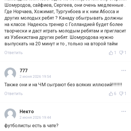
Шомуродов, сайфиев, Сергеев, они очень медленные .
Где Норчаев, Хожимат, Тургунбоев и к ним Абосса и
других молодых ребят ? Канаду обыгрывать должны
на классе. Надеюсь тренер с Голландией будет более
творчески и даст играть молодым ребятам и пригласит
из Узбекистана других ребят. Шомуродова нужно
выпускать на 20 минут и то , только на второй тайм
Ответить
1
1
777
2 июня 2026 19:54
Также они и на ЧМ сыграют без всяких иллюзий!!!!!!!
Ответить
6
1
Некто
2 июня 2026 19:44
футболисты есть в чате?