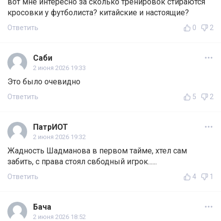
вот мне интересно за сколько тренировок стираются
кросовки у футболиста? китайские и настоящие?
Ответить
0
2
Саби
2 июня 2026 19:33
Это было очевидно
Ответить
5
2
ПатрИОТ
2 июня 2026 19:32
Жадность Шадманова в первом тайме, хтел сам
забить, с права стоял свбодный игрок......
Ответить
4
1
Бача
2 июня 2026 18:52