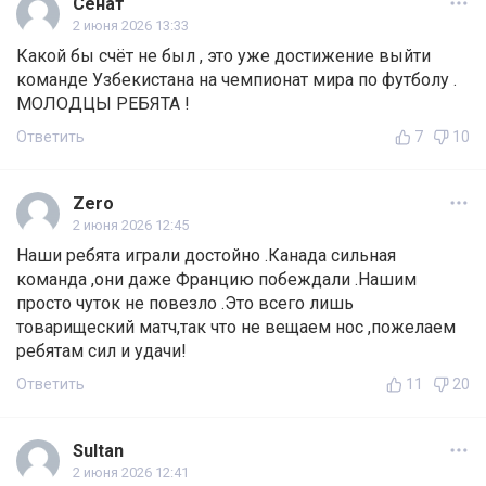
Сенат
2 июня 2026 13:33
Какой бы счёт не был , это уже достижение выйти
команде Узбекистана на чемпионат мира по футболу .
МОЛОДЦЫ РЕБЯТА !
Ответить
7
10
Zero
2 июня 2026 12:45
Наши ребята играли достойно .Канада сильная
команда ,они даже Францию побеждали .Нашим
просто чуток не повезло .Это всего лишь
товарищеский матч,так что не вещаем нос ,пожелаем
ребятам сил и удачи!
Ответить
11
20
Sultan
2 июня 2026 12:41