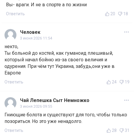
Вы- враги. И не в спорте а по жизни
Ответить
20
18
Человек
3 июня 2026 11:54
некто,
Ты больной до костей, как гуманоид плешивый,
который начал бойню из-за своего величия и
одурения. При чём тут Украина, забудь,они уже в
Европе
Ответить
24
19
Чай Лепешка Сыт Немножко
3 июня 2026 09:55
Гниющие болота и существуют для того, чтобы только
позориться. Но это уже ненадолго.
Ответить
28
31