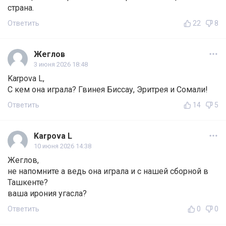
страна.
Ответить
22
8
Жеглов
3 июня 2026 18:48
Karpova L,
С кем она играла? Гвинея Биссау, Эритрея и Сомали!
Ответить
14
5
Karpova L
10 июня 2026 14:38
Жеглов,
не напомните а ведь она играла и с нашей сборной в
Ташкенте?
ваша ирония угасла?
Ответить
0
0