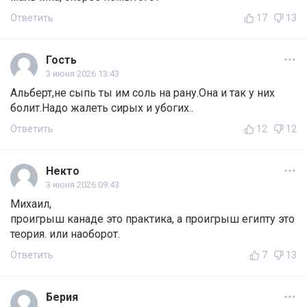
Ответить
17
13
Гость
3 июня 2026 13:43
Альберт,не сыпь ты им соль на рану.Она и так у них
болит.Надо жалеть сирых и убогих..
Ответить
12
12
Некто
3 июня 2026 09:43
Михаил,
проигрыш канаде это практика, а проигрыш египту это
теория. или наоборот.
Ответить
7
13
Берия