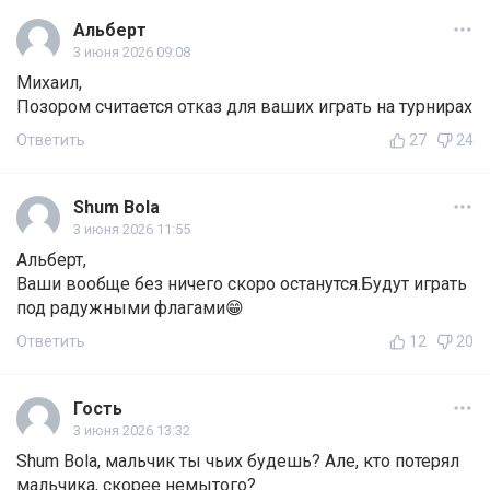
Альберт
3 июня 2026 09:08
Михаил,
Позором считается отказ для ваших играть на турнирах
Ответить
27
24
Shum Bola
3 июня 2026 11:55
Альберт,
Ваши вообще без ничего скоро останутся.Будут играть
под радужными флагами😁
Ответить
12
20
Гость
3 июня 2026 13:32
Shum Bola, мальчик ты чьих будешь? Але, кто потерял
мальчика, скорее немытого?