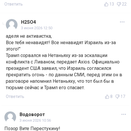
Ответить
13
22
H2SO4
3 июня 2026 12:50
аделя не активистка,
Все тебя ненавидят! Все ненавидят Израиль из-за
этого!"
Трамп сорвался на Нетаньяху из-за эскалации
конфликта с Ливаном, передает Axios. Официально
президент США заявил, что Израиль согласился
прекратить огонь - по данным СМИ, перед этим он в
разговоре напомнил Нетаньяху, что тот был бы в
тюрьме сейчас и Трамп его спасает.
Ответить
8
17
Водоворот
3 июня 2026 10:56
Позор Вите Перестукину!