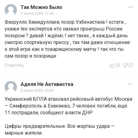
Так Можно Было
3 июня 2026 11:06
Фахрулло Хамидуллаев позор Узбекистана ! кстати ,
укажи тех экспертов кто назвал проигрыш России
позором ? давай ! ждёмс ! нет таких , я каждый день
смотрю спортивную прессу , так там даже отношение
к этой игре как к товарищескому матчу ! так что ты
сам позор и позорище
Ответить
33
27
Аделя Не Активистка
3 июня 2026 10:59
Украинский БПЛА атаковал рейсовый автобус Москва
— Симферополь в Енакиево, 7 человек погибли, ещё
11 пострадали, сообщают власти ДНР
Цифры предварительные. Все жертвы удара —
мирные жители.