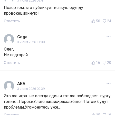
3 июня 2026 09:41
Позор тем, кто публикует всякую ерунду
провокационную!
Ответить
50
24
Goga
3 июня 2026 11:30
Олег,
Не подгорай.
Ответить
16
20
ARA
3 июня 2026 09:39
Это же игра...не всегда один и тот же побеждает...пургу
гоните...Перехва'лите наших-расслабятся!Потом будут
проблемы.Угомонитесь уже...