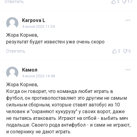
Ответить
3
17
Karpova L
4 июня 2026 11:34
Жора Корнев,
результат будет известен уже очень скоро
Ответить
3
6
Камол
4 июня 2026 14:48
Жора Корнев,
Когда он говорит, что команда любит играть в
футбол, он противопоставляет это другим не самым
сильным сборным, которые ставят автобус из 10
человек и "охраняют кукурузу" у своих ворот, даже
не пытаясь атаковать. Играют на отбой - выбить мяч
подальше. Своего рода антифубол - и сами не играют,
и сопернику не дают играть.