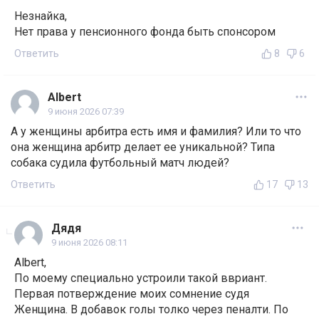
Незнайка,
Нет права у пенсионного фонда быть спонсором
Ответить
8
6
Albert
9 июня 2026 07:39
А у женщины арбитра есть имя и фамилия? Или то что
она женщина арбитр делает ее уникальной? Типа
собака судила футбольный матч людей?
Ответить
17
13
Дядя
9 июня 2026 08:11
Albert,
По моему специально устроили такой ввриант.
Первая потверждение моих сомнение судя
Женщина. В добавок голы толко через пеналти. По