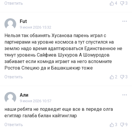
Ответить
4
3
Fut
9 июня 2026 15:32
Нельзя так обвинять Хусанова парень играл с
партнерами на уровне космоса а тут спустился на
землю надо время адаптироваться Единственное не
тянут уровень Сайфиев Шукуров А Шомуродов
забивает если комнда играет на него вспомните
Ростов Специю да и Башакшекир тоже
Ответить
2
3
Али
9 июня 2026 10:57
наши ребята не подведит еще все в переде олга
егитлар галаба билан кайтинглар
Ответить
3
9