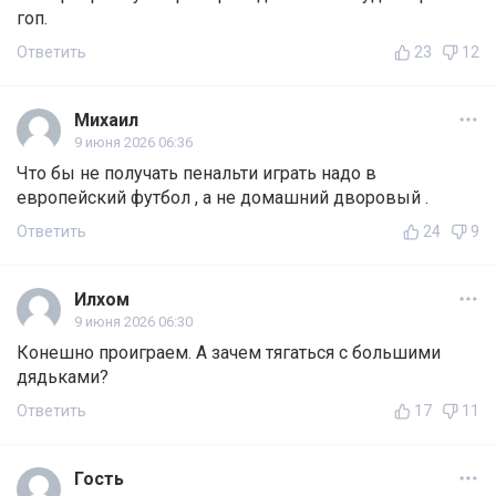
гоп.
Ответить
23
12
Михаил
9 июня 2026 06:36
Что бы не получать пенальти играть надо в
европейский футбол , а не домашний дворовый .
Ответить
24
9
Илхом
9 июня 2026 06:30
Конешно проиграем. А зачем тягаться с большими
дядьками?
Ответить
17
11
Гость