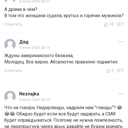
9 июня 2026 06:57
А драма в чём?
В том что женщина судила, крутых и горячих мужиков?
Ответить
18
7
Дяд
9 июня 2026 08:14
Ждуны американского безвиза,
Молодец. Все верно. Абсалютно правилно подметил.
Ответить
9
5
Neznajka
9 июня 2026 06:39
Что ни говори, Нидерланды, надрали нам "гланды"? 😂
😂😂 Обидно будет если все будут надирать, а СМИ
будет оправдываться. Поэтому не нужна помпезность,
не перепрыгнув через арык давайте не будем кричать