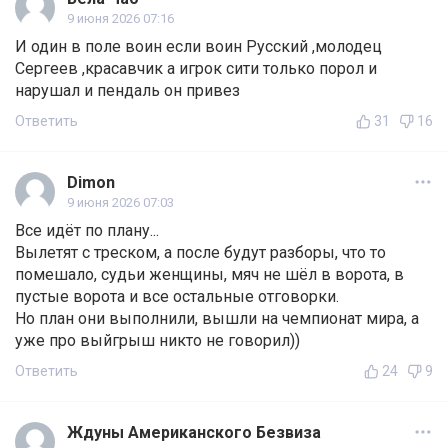
9 июня 2026 07:16
И один в поле воин если воин Русский ,молодец
Сергеев ,красавчик а игрок сити только порол и
нарушал и пендаль он привез
Ответить
31
16
Dimon
9 июня 2026 07:03
Все идёт по плану...
Вылетят с треском, а после будут разборы, что то
помешало, судьи женщины, мяч не шёл в ворота, в
пустые ворота и все остальные отговорки.
Но план они выполнили, вышли на чемпионат мира, а
уже про выйгрыш никто не говорил))
Ответить
24
9
Ждуны Американского Безвиза