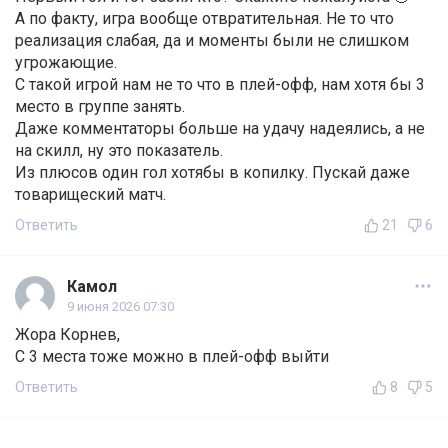
А по факту, игра вообще отвратительная. Не то что
реализация слабая, да и моменты были не слишком
угрожающие.
С такой игрой нам не то что в плей-офф, нам хотя бы 3
место в группе занять.
Даже комментаторы больше на удачу надеялись, а не
на скилл, ну это показатель.
Из плюсов один гол хотябы в копилку. Пускай даже
товарищеский матч.
Ответить
21
6
Камол
9 июня 2026 07:30
Жора Корнев,
С 3 места тоже можно в плей-офф выйти
Ответить
8
5