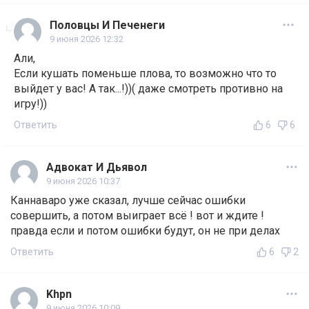
Половцы И Печенеги
9 июня 2026 12:32
Али,
Если кушать поменьше плова, то возможно что то
выйдет у вас! А так...!))( даже смотреть противно на
игру!))
Ответить
6
6
Адвокат И Дьявол
9 июня 2026 10:37
Каннаваро уже сказал, лучше сейчас ошибки
совершить, а потом выиграет всё ! вот и ждите !
правда если и потом ошибки будут, он не при делах
Ответить
6
2
Khpn
9 июня 2026 10:09