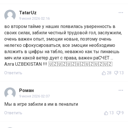
TatarUz
9 июня 2026 02:16
во втором тайме у наших появилась уверенность в
своих силах, забили честный трудовой гол, заслужили,
очень важен опыт, эмоции новые, поэтому очень
нелегко сфокусироваться, все эмоции необходимо
вложить в цифры на табло, неважно как ты пинаешь
мяч или какой ветер дует с права, важен раСЧЕТ ...
Алга UZBEKISTAN !!! 🇺🇿🇺🇿🇺🇿🇺🇿🇺🇿🇺🇿🇺🇿
Ответить
28
13
Роман
9 июня 2026 02:07
Мы в игре забили а им в пенальти
Ответить
13
9