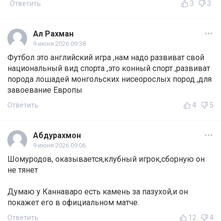
Ответить
3
3
Ал Рахман
9 июня 2026 09:38
Футбол это английский игра ,нам надо развиват свой
национальный вид спорта ,это конный спорт ,развиват
порода лошадей монгольских нисеорослых пород ,для
завоевание Европы
Ответить
4
5
Абдурахмон
9 июня 2026 09:06
Шомуродов, оказывается,клубный игрок,сборную он
не тянет
Думаю у Каннаваро есть камень за пазухой,и он
покажет его в официальном матче.
Ответить
12
4