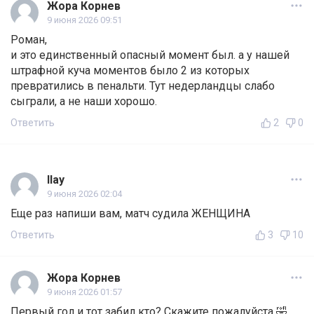
Жора Корнев
9 июня 2026 09:51
Роман,
и это единственный опасный момент был. а у нашей
штрафной куча моментов было 2 из которых
превратились в пенальти. Тут недерландцы слабо
сыграли, а не наши хорошо.
Ответить
2
0
Ilay
9 июня 2026 02:04
Еще раз напиши вам, матч судила ЖЕНЩИНА
Ответить
3
10
Жора Корнев
9 июня 2026 01:57
Первый гол и тот забил кто? Скажите пожалуйста 🤣