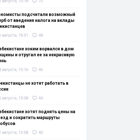
3 августа, 10:18
73
ономисты подсчитали возможный
рб от введения налога на вклады
екистанцев
1 августа, 16:31
48
збекистане хоким ворвался в дом
щины и отругал ее за некрасивую
знь
4 августа, 15:16
46
екистанцы не хотят работать в
ссии
6 августа, 15:08
44
збекистане хотят поднять цены на
езд и сократить маршруты
тобусов
1 августа, 13:08
40