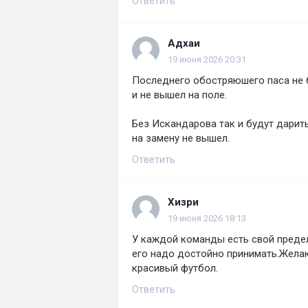
Ответить
Адхаи
19 июня 2026 20:31
Последнего обостряюшего паса не 
и не вышел на поле.
Без Искандарова так и будут дари
на замену не вышел.
Ответить
Хизри
19 июня 2026 18:13
У каждой команды есть свой предел
его надо достойно принимать.Жела
красивый футбол.
Ответить