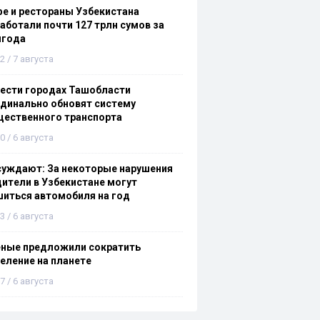
е и рестораны Узбекистана
аботали почти 127 трлн сумов за
лгода
2 / 7 августа
ести городах Ташобласти
динально обновят систему
щественного транспорта
0 / 6 августа
суждают: За некоторые нарушения
ители в Узбекистане могут
иться автомобиля на год
3 / 6 августа
еные предложили сократить
еление на планете
7 / 6 августа