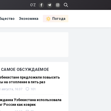
O‘Z
бщество
Экономика
Погода
САМОЕ ОБСУЖДАЕМОЕ
Узбекистане предложили повысить
ы на отопление в пять раз
1 августа, 16:37
101
жданка Узбекистана использовала
г России как коврик