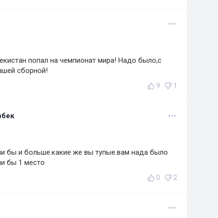
бекистан попал на чемпионат мира! Надо было,с
нашей сборной!
9
1
збек
ли бы и больше.какие же вы тупые.вам нада было
и бы 1 место
0
2