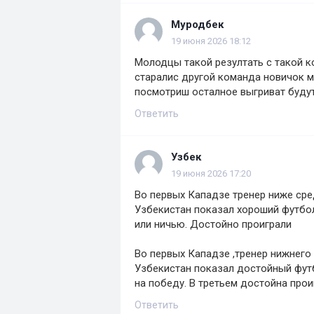
Муродбек
19 июня 2026 18:12
Молодцы такой резултать с такой к
старалис другой команда новичок м
посмотриш осталное выгриват будуть
Ответить
Узбек
19 июня 2026 17:20
Во первых Кападзе тренер ниже сред
Узбекистан показал хороший футбол
или ничью. Достойно проиграли
Во первых Кападзе ,тренер нижнего 
Узбекистан показал достойный футб
на победу. В третьем достойна прои
Ответить