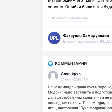
Мы запомним этот матч. Эта игр
хорошо. Ошибки были и мы будем
Новости Узбекистана
Фахрулло Хамидуллаев
Блогер и журналист «UPL.UZ»
КОММЕНТАРИИ
Ален Брек
21 июня 2026 11:44
Наша команда играла очень хорошо, 
Модрич" надо заставить и подготови
дальше любые чемпионаты нам не с
последним покинул Реал Мадрид и э
игры, настроения "Лука Модрича" з