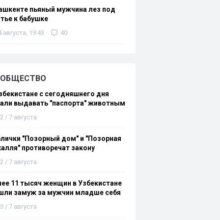
ашкенте пьяный мужчина лез под
тье к бабушке
4 августа, 19:43
40
ОБЩЕСТВО
збекистане с сегодняшнего дня
али выдавать "паспорта" животным
2 / 7 августа
лички "Позорный дом" и "Позорная
алля" противоречат закону
2 / 7 августа
ее 11 тысяч женщин в Узбекистане
шли замуж за мужчин младше себя
3 / 7 августа