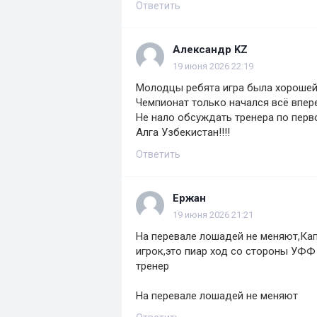
Ответить
Александр KZ
19 июня 2026 22:19
Молодцы ребята игра была хороше
Чемпионат только начался всё впер
Не нало обсуждать тренера по перв
Алга Узбекистан!!!!
Ответить
Ержан
19 июня 2026 21:21
На перевале лошадей не меняют,Кап
игрок,это пиар ход со стороны УФФ 
тренер
На перевале лошадей не меняют