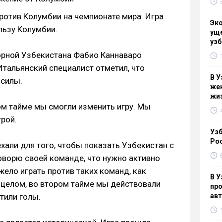
ротив Колумбии на чемпионате мира. Игра
Эк
льзу Колумбии.
уще
узб
орной Узбекистана Фабио Каннаваро
тальянский специалист отметил, что
В У
 силы.
жен
жи
ом тайме мы смогли изменить игру. Мы
грой.
Узб
Ро
хали для того, чтобы показать Узбекистан с
оворю своей команде, что нужно активно
жело играть против таких команд, как
В У
 целом, во втором тайме мы действовали
про
тили голы.
ав