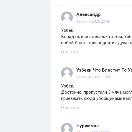
Александр
19 июня 2026 20:46
Узбек,
Копадзе, всё сделал, что -бы, Уз
собой брать, для поднятия духа 
Ответить
Узбеки Что Блестит То У
21 июня 2026 11:54
Узбек,
Достойно ,пропустили 3 мяча мог
приезжать сюда уборщиками.взял
Ответить
Нуржамал