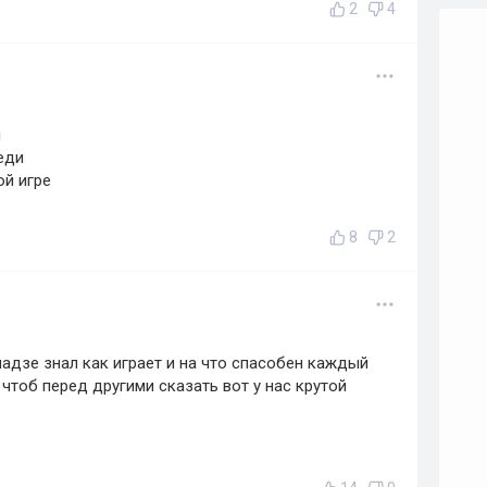
2
4
й
еди
ой игре
8
2
адзе знал как играет и на что спасобен каждый
чтоб перед другими сказать вот у нас крутой