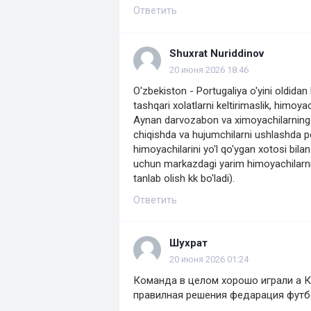
Ответить
Shuxrat Nuriddinov
20 июня 2026 18:46
O'zbekiston - Portugaliya o'yini oldidan 
tashqari xolatlarni keltirimaslik, himoy
Aynan darvozabon va ximoyachilarning o'
chiqishda va hujumchilarni ushlashda pe
himoyachilarini yo'l qo'ygan xotosi bilan
uchun markazdagi yarim himoyachilarni 
tanlab olish kk bo'ladi).
Ответить
Шухрат
20 июня 2026 01:24
Команда в целом хорошо играли а 
правилная решения федарация футб