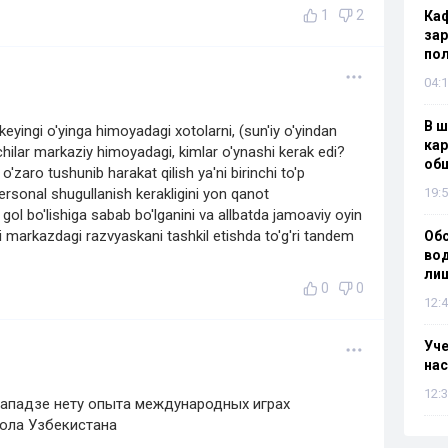
1
2
Каф
зар
по
04:1
В ш
keyingi o'yinga himoyadagi xotolarni, (sun'iy o'yindan
кар
achilar markaziy himoyadagi, kimlar o'ynashi kerak edi?
об
zaro tushunib harakat qilish ya'ni birinchi to'p
rsonal shugullanish kerakligini yon qanot
19:5
 gol bo'lishiga sabab bo'lganini va allbatda jamoaviy oyin
markazdagi razvyaskani tashkil etishda to'g'ri tandem
Об
вод
лиш
0
0
12:4
Уч
нас
12:3
Кападзе нету опыта международных играх
ола Узбекистана