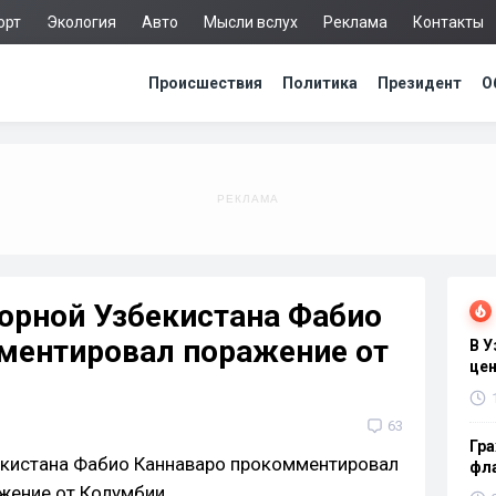
орт
Экология
Авто
Мысли вслух
Реклама
Контакты
Происшествия
Политика
Президент
О
орной Узбекистана Фабио
ментировал поражение от
В 
цен
63
Гра
фла