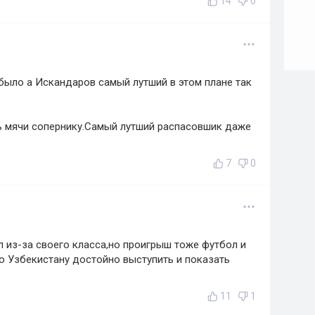
14
0
было а Искандаров самый лутший в этом плане так
ть мячи сопернику.Самый лутший распасовшик даже
7
0
 из-за своего класса,но проигрыш тоже футбол и
ю Узбекистану достойно выступить и показать
11
1