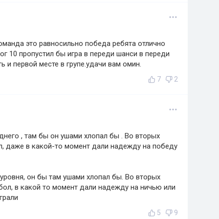
оманда это равносильно победа ребята отлично
ог 10 пропустил бы игра в переди шанси в переди
 и первой месте в групе.удачи вам омин.
7
2
него , там бы он ушами хлопал бы . Во вторых
, даже в какой-то момент дали надежду на победу
уровня, он бы там ушами хлопал бы. Во вторых
ол, в какой то момент дали надежду на ничью или
грали
5
9