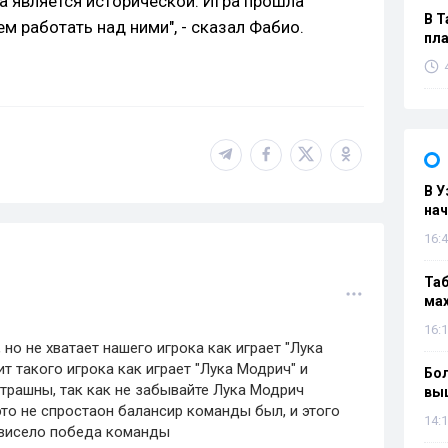
а является исторической. Игра прошла
В Т
 работать над ними", - сказал Фабио.
пла
В У
нач
16:4
Таб
мах
16:1
но не хватает нашего игрока как играет "Лука
т такого игрока как играет "Лука Модрич" и
Бол
трашны, так как не забывайте Лука Модрич
вы
то не спростаон балансир команды был, и этого
14:1
ависело победа команды