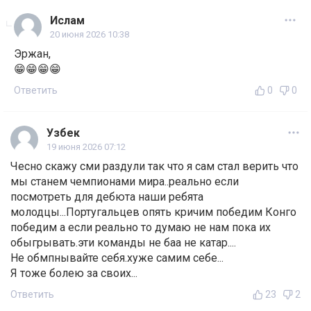
Ислам
20 июня 2026 10:38
Эржан,
😁😁😁😁
Ответить
0
0
Узбек
19 июня 2026 07:12
Чесно скажу сми раздули так что я сам стал верить что
мы станем чемпионами мира..реально если
посмотреть для дебюта наши ребята
молодцы...Португальцев опять кричим победим Конго
победим а если реально то думаю не нам пока их
обыгрывать.эти команды не баа не катар....
Не обмпнывайте себя.хуже самим себе...
Я тоже болею за своих...
Ответить
23
2