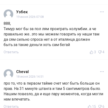
Узбек
19 июня 2026 07:08
888,
Тимур мог бы за пол лям проиграть колумбии...а че
правильно же...это мы можем говорить ну наши там
да сям сильно спроса нет а от италянца должен
быть.за такие деньги хоть сам бегай
Ответить
3
4
Cheval
18 июня 2026 14:51
про то, что в первом тайме счет мог быть больше он
прав. На 31 минуте штанга и там 5 сантиметров было.
Нашим повезло, да и еще пару моментов, когда могли
нам впечатать.
Ответить
15
6