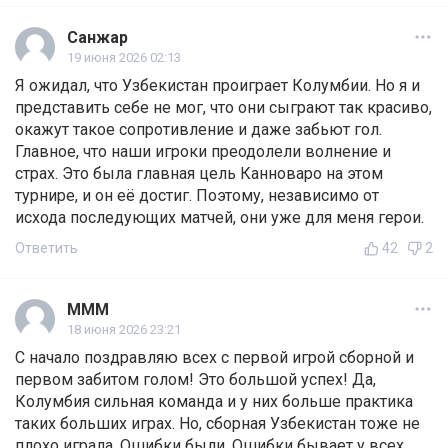
Санжар
19 июня 2026 02:13
Я ожидал, что Узбекистан проиграет Колумбии. Но я и
представить себе не мог, что они сыграют так красиво,
окажут такое сопротивление и даже забьют гол.
Главное, что наши игроки преодолели волнение и
страх. Это была главная цель Канноваро на этом
турнире, и он её достиг. Поэтому, независимо от
исхода последующих матчей, они уже для меня герои.
Ответить
42
2
МММ
18 июня 2026 23:21
С начало поздравляю всех с первой игрой сборной и
первом забитом голом! Это большой успех! Да,
Колумбия сильная команда и у них больше практика
таких больших играх. Но, сборная Узбекистан тоже не
плохо играла. Ошибки были. Ошибки бывает у всех.