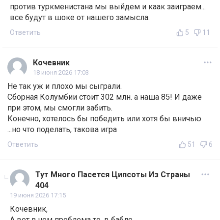
против туркменистана мы выйдем и каак заиграем...
все будут в шоке от нашего замысла.
Ответить
5
11
Кочевник
18 июня 2026 17:03
Не так уж и плохо мы сыграли.
Сборная Колумбии стоит 302 млн. а наша 85! И даже
при этом, мы смогли забить.
Конечно, хотелось бы победить или хотя бы вничью
...но что поделать, такова игра
Ответить
51
6
Тут Много Пасется Ципсоты Из Страны
404
19 июня 2026 17:15
Кочевник,
А вот в чем проблема то, в бабле.