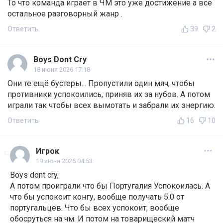
То что команда играет в ЧМ это уже достижение а все
остальное разговорный жанр .
Ответить
39
2
Boys Dont Cry
18 июня 2026 17:18
Они те ещё бустеры... Пропустили один мяч, чтобы
противники успокоились, приняв их за нубов. А потом
играли так чтобы всех вымотать и забрали их энергию.
Ответить
16
10
Игрок
19 июня 2026 04:53
Boys dont cry,
А потом проиграли что бы Португалия Успокоилась. А
что бы успокоит конгу, вообще получать 5:0 от
португальцев. Что бы всех успокоит, вообще
обосруться на чм. И потом на товарищеский матч