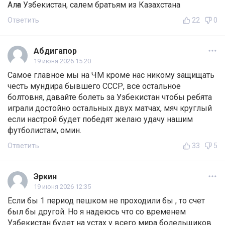
Алға Узбекистан, салем братьям из Казахстана
Ответить
22
0
Абдигапор
19 июня 2026 15:20
Самое главное мы на ЧМ кроме нас никому защищать
честь мундира бывшего СССР, все остальное
болтовня, давайте болеть за Узбекистан чтобы ребята
играли достойно остальных двух матчах, мяч круглый
если настрой будет победят желаю удачу нашим
футболистам, омин.
Ответить
33
5
Эркин
19 июня 2026 12:35
Если бы 1 период пешком не проходили бы , то счет
был бы другой. Но я надеюсь что со временем
Узбекистан будет на устах у всего мира болельщиков