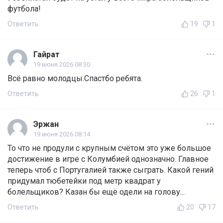
футбола!
Ответить
19
1
Гайрат
19 июня 2026 08:30
Всё равно молодцы.Спастбо ребята.
Ответить
26
1
Эржан
19 июня 2026 08:14
То что не продули с крупным счётом это уже большое
достижение в игре с Колумбией однозначно. Главное
теперь чтоб с Португалией также сыграть. Какой гений
придумал тюбетейки под метр квадрат у
болельщиков? Казан бы ещё одели на голову...
Ответить
20
17