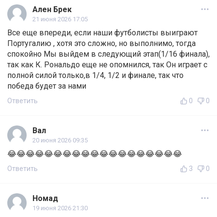
Ален Брек
21 июня 2026 17:05
Все еще впереди, если наши футболисты выиграют
Португалию , хотя это сложно, но выполнимо, тогда
спокойно Мы выйдем в следующий этап(1/16 финала),
так как К. Рональдо еще не опомнился, так Он играет с
полной силой только,в 1/4, 1/2 и финале, так что
победа будет за нами
Ответить
0
0
Вал
20 июня 2026 09:35
😂😂😂😂😂😂😂😂😂😂😂😂😂😂😂😂😂😂😂
Ответить
3
0
Номад
19 июня 2026 21:30