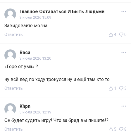
Главное Оставаться И Быть Людьми
3 июля 2026 15:09
Завидовайте молча
Ответить
4
0
Васа
3 июля 2026 13:20
«Горе от ума» ?
ну всё лёд по ходу тронулся ну и ещё там кто то
Ответить
1
3
Khpn
3 июля 2026 12:19
Он будет судить игру! Что за бред вы пишите!?
Ответить
5
8