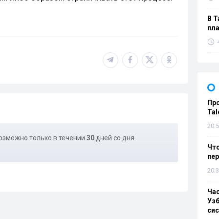
В Т
пла
Пр
Tal
20:5
озможно только в течении
30
дней со дня
Что
пе
20:3
Ча
Узб
си