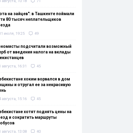
3 августа, 10:18
71
ота на зайцев": в Ташкенте поймали
ти 80 тысяч неплательщиков
оезда
31 июля, 19:25
49
ономисты подсчитали возможный
рб от введения налога на вклады
екистанцев
1 августа, 16:31
45
збекистане хоким ворвался в дом
щины и отругал ее за некрасивую
знь
4 августа, 15:16
45
збекистане хотят поднять цены на
езд и сократить маршруты
тобусов
1 августа, 13:08
40