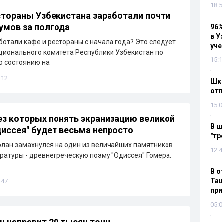
18:5
стораны Узбекистана заработали почти
сумов за полгода
96%
в У
ботали кафе и рестораны с начала года? Это следует
уч
ционального комитета Республики Узбекистан по
15:1
По состоянию на
:12
Шко
отп
15:0
ез которых понять экранизацию великой
В ш
иссея" будет весьма непросто
"тр
лан замахнулся на один из величайших памятников
12:4
ратуры - древнегреческую поэму "Одиссея" Гомера.
В о
Таш
:47
пр
05:0
н направит 20 тысяч тонн