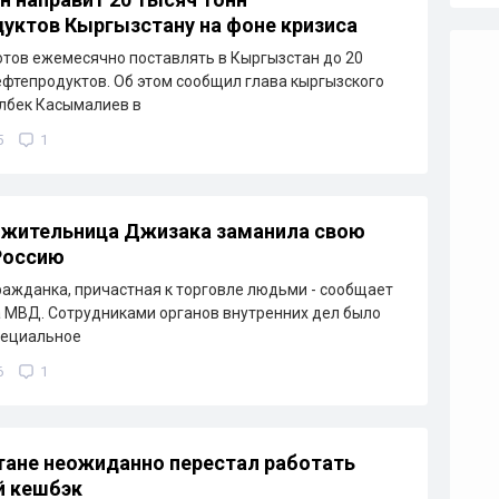
уктов Кыргызстану на фоне кризиса
отов ежемесячно поставлять в Кыргызстан до 20
ефтепродуктов. Об этом сообщил глава кыргызского
лбек Касымалиев в
5
1
 жительница Джизака заманила свою
Россию
ажданка, причастная к торговле людьми - сообщает
 МВД. Сотрудниками органов внутренних дел было
пециальное
6
1
тане неожиданно перестал работать
й кешбэк