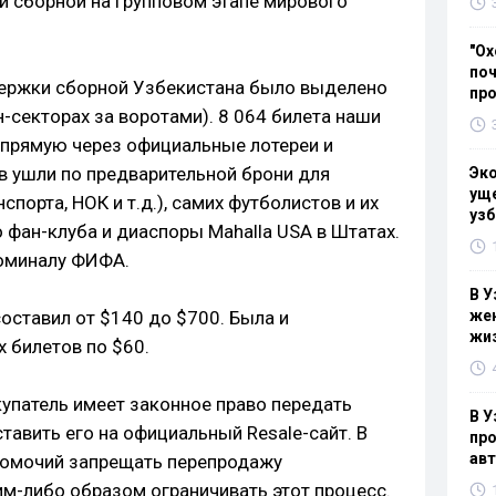
й сборной на групповом этапе мирового
"Ох
поч
держки сборной Узбекистана было выделено
пр
н-секторах за воротами). 8 064 билета наши
апрямую через официальные лотереи и
 ушли по предварительной брони для
Эк
уще
порта, НОК и т.д.), самих футболистов и их
узб
 фан-клуба и диаспоры Mahalla USA в Штатах.
номиналу ФИФА.
В У
ставил от $140 до $700. Была и
жен
жи
 билетов по $60.
упатель имеет законное право передать
В У
тавить его на официальный Resale-сайт. В
про
ав
лномочий запрещать перепродажу
им-либо образом ограничивать этот процесс.