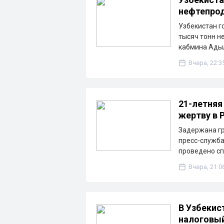
нефтепрод
Узбекистан г
тысяч тонн н
кабмина Ады
Вчера, 22:3
21-летняя
жертву в 
Задержана гр
пресс-служба
проведено с
Вчера, 21:0
В Узбекис
налоговы