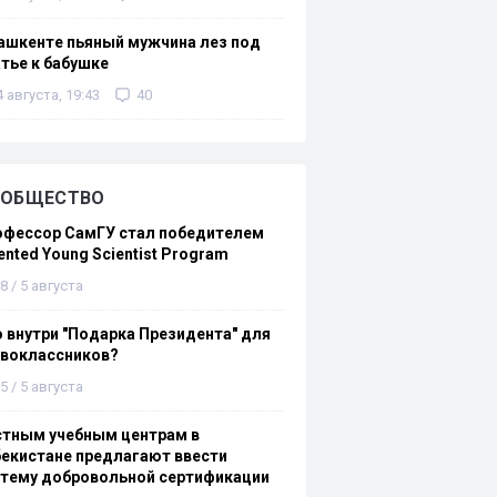
ашкенте пьяный мужчина лез под
тье к бабушке
4 августа, 19:43
40
ОБЩЕСТВО
офессор СамГУ стал победителем
ented Young Scientist Program
8 / 5 августа
 внутри "Подарка Президента" для
рвоклассников?
5 / 5 августа
стным учебным центрам в
екистане предлагают ввести
стему добровольной сертификации