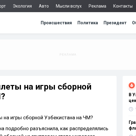
орт
Экология
Авто
Мысли вслух
Реклама
Контакты
Происшествия
Политика
Президент
О
леты на игры сборной
М?
В 
цен
Гра
а подробно разъяснила, как распределялись
фла