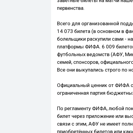
заветные билеты на матчи наше
первенства.
Всего для организованной под
14 073 билета (в основном в фа
болельщики раскупили сами - н
платформы ФИФА. 6 009 билетов
футбольных ведомств (АФУ, Минс
семей, спонсоров, официального
Все они выкупались строго по 
Официальный ценник от ФИФА со
ограниченная партия бюджетных
По регламенту ФИФА, любой пок
билет через приложение или выс
связи с этим, АФУ не имеет по
приобретённых билетов или как