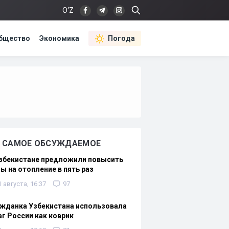
O‘Z
бщество
Экономика
Погода
САМОЕ ОБСУЖДАЕМОЕ
Узбекистане предложили повысить
ы на отопление в пять раз
1 августа, 16:37
97
жданка Узбекистана использовала
г России как коврик