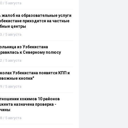
0 / 5 августа
 жалоб на образовательные услуги
збекистане приходится на частные
ебные центры
3 / 5 августа
льница из Узбекистана
равилась к Северному полюсу
2 / 5 августа
колах Узбекистана появятся КПП и
евожные кнопки"
9 / 5 августа
тношении хокимов 10 районов
кента назначена проверка -
ичины
8 / 5 августа