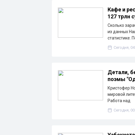
Кафе и ре
127 трлн 
Сколько зара
из данных На
статистике. 
Сегодня, 04
Детали, б
поэмы "Од
Кристофер Но
мировой лите
Работа над
Сегодня, 00
Узбекиста