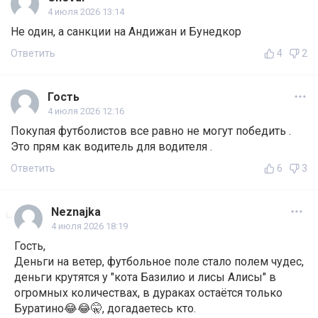
4 июля 2026 13:14
Не один, а санкции на Андижан и Бунедкор
Ответить
4
2
Гость
4 июля 2026 12:16
Покупая футболистов все равно не могут победить .
Это прям как водитель для водителя .
Ответить
6
3
Neznajka
4 июля 2026 18:19
Гость,
Деньги на ветер, футбольное поле стало полем чудес,
деньги крутятся у "кота Базилио и лисы Алисы" в
огромных количествах, в дураках остаётся только
Буратино😂😂🤫, догадаетесь кто.