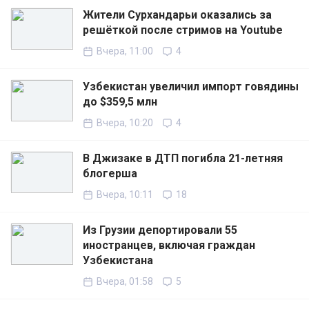
Жители Сурхандарьи оказались за
решёткой после стримов на Youtube
Вчера, 11:00
4
Узбекистан увеличил импорт говядины
до $359,5 млн
Вчера, 10:20
4
В Джизаке в ДТП погибла 21-летняя
блогерша
Вчера, 10:11
18
Из Грузии депортировали 55
иностранцев, включая граждан
Узбекистана
Вчера, 01:58
5