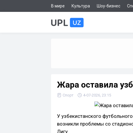
В мире
Культура
Шоу-бизнес
Сп
Жара оставила узб
Спорт
4-07-2026, 23:15
У узбекистанского футбольного 
возникли проблемы со стадион
Лигу.