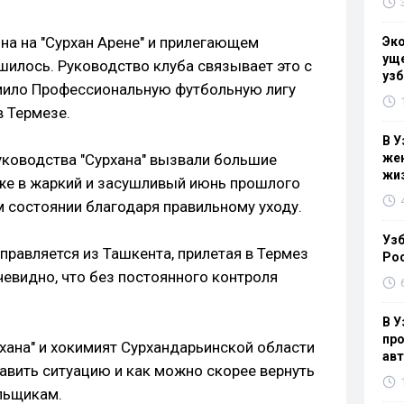
на на "Сурхан Арене" и прилегающем
Эк
уще
шилось. Руководство клуба связывает это с
узб
мило Профессиональную футбольную лигу
в Термезе.
В У
уководства "Сурхана" вызвали большие
жен
жи
аже в жаркий и засушливый июнь прошлого
м состоянии благодаря правильному уходу.
Узб
управляется из Ташкента, прилетая в Термез
Ро
чевидно, что без постоянного контроля
В У
про
хана" и хокимият Сурхандарьинской области
ав
авить ситуацию и как можно скорее вернуть
льщикам.