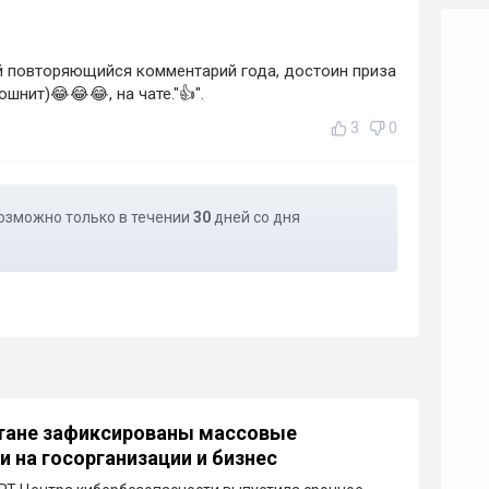
 повторяющийся комментарий года, достоин приза
шнит)😂😂😂, на чате."👍".
3
0
озможно только в течении
30
дней со дня
тане зафиксированы массовые
и на госорганизации и бизнес