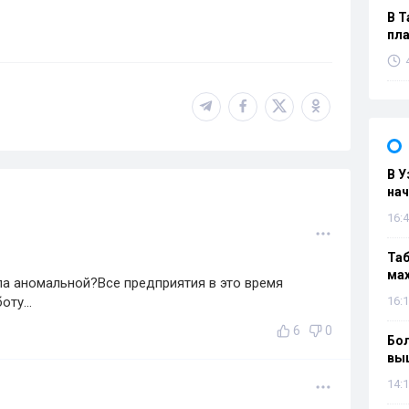
В Т
пла
В У
нач
16:4
Таб
мах
ла аномальной?Все предприятия в это время
ту...
16:1
6
0
Бол
вы
14:1