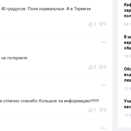
Каф
40 градусов. Поля нормальные. А в Термезе
зар
по
5
0
04:1
В ш
кар
об
19:5
 не потеряете .
3
0
Об
вод
лиш
12:4
 отлично спасибо большое за информацию!!!!!!!
Уч
нас
1
6
12:3