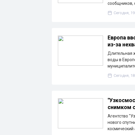
сообщников, 
Сегодня, 19
Европа вв
из-за нех
Длительная ж
воды в Европ
муниципалите
Сегодня, 18
"Узкосмос
снимком с
Агентство "У
нового спутн
космический 