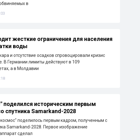
обвиняемых в
:03
одит жесткие ограничения для населения
ватки воды
ара и отсутствие осадков спровоцировали кризис
е. В Германии лимиты действуют в 109
тах, а в Молдавии
:18
" поделился историческим первым
о спутника Samarkand-2028
зкосмос" поделилось первым кадром, полученным с
ика Samarkand-2028. Первое изображение
аппарат сделал