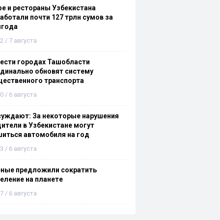
е и рестораны Узбекистана
аботали почти 127 трлн сумов за
лгода
2 / 7 августа
ести городах Ташобласти
динально обновят систему
щественного транспорта
0 / 6 августа
суждают: За некоторые нарушения
ители в Узбекистане могут
иться автомобиля на год
3 / 6 августа
еные предложили сократить
еление на планете
7 / 6 августа