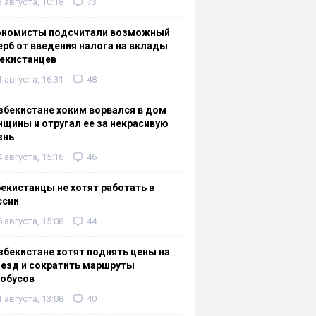
3 августа, 10:18
73
ономисты подсчитали возможный
рб от введения налога на вклады
екистанцев
1 августа, 16:31
48
збекистане хоким ворвался в дом
щины и отругал ее за некрасивую
знь
4 августа, 15:16
46
екистанцы не хотят работать в
ссии
6 августа, 15:08
44
збекистане хотят поднять цены на
езд и сократить маршруты
тобусов
1 августа, 13:08
40