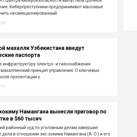
T Центра кибербезопасности выпустила срочное
ние. Киберпреступники предпринимают массовые
учить несанкционированный
:29
й махалли Узбекистана введут
еские паспорта
е инфраструктуру электро- и газоснабжения
 махаллинский принцип управления. О ключевых
осле презентации у
:11
окиму Намангана вынесли приговор по
тке в $60 тысяч
ий районный суд по уголовным делам завершил
 дела в отношении экс-хокима Намангана (А. О.) и его