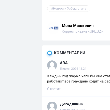
Новости Узбекистана
Мона Машкевич
Корреспондент «UPL.UZ»
КОММЕНТАРИИ
ARA
5 июля 2026 13:21
Каждый год жара,с чего бы она ста
работают,все граждане ходят на рабо
Ответить
Догадливый
5 июля 2026 12:47