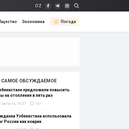
O‘Z
бщество
Экономика
Погода
САМОЕ ОБСУЖДАЕМОЕ
Узбекистане предложили повысить
ы на отопление в пять раз
1 августа, 16:37
101
жданка Узбекистана использовала
г России как коврик