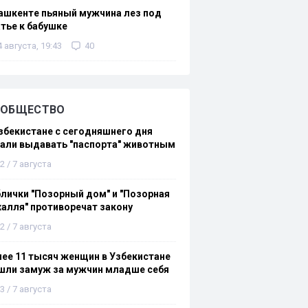
ашкенте пьяный мужчина лез под
тье к бабушке
4 августа, 19:43
40
ОБЩЕСТВО
збекистане с сегодняшнего дня
али выдавать "паспорта" животным
2 / 7 августа
лички "Позорный дом" и "Позорная
алля" противоречат закону
2 / 7 августа
ее 11 тысяч женщин в Узбекистане
шли замуж за мужчин младше себя
3 / 7 августа