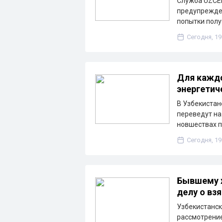
Служба UZCER
предупрежде
попытки пол
Сегодня, 19
Для каждо
энергетич
В Узбекистан
переведут на
новшествах п
Сегодня, 19
Бывшему х
делу о взя
Узбекистанск
рассмотрение