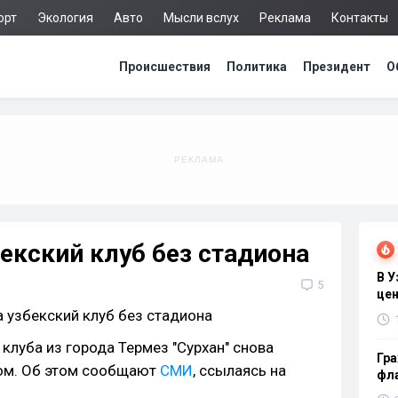
орт
Экология
Авто
Мысли вслух
Реклама
Контакты
Происшествия
Политика
Президент
О
екский клуб без стадиона
В 
5
цен
клуба из города Термез "Сурхан" снова
Гра
ом. Об этом сообщают
СМИ
, ссылаясь на
фла