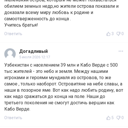
обилием земных недр,но жители острова показали и
доказали всему миру любовь к родине и
самоотверженность до конца .
Учитесь братья!
Ответить
3
0
Догадливый
5 июля 2026 12:17
Узбекистан с населением 39 млн и Кабо Верде с 500
тыс жителей - это небо и земля. Между нашими
игроками и героями мундиаля из островов, то же
самое , только наоборот. Островитяне на небе славы, а
наши в позорное яме. Вот как надо любить родину, вот
как надо сражаться до конца на поле. Наши до
третьего поколения не смогут достичь вершин как
Кабо Верде.
Ответить
5
0