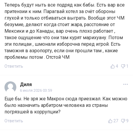
Теперь будут ныть все подряд как бабы. Есть вар все
притензии к ним. Парагвай хотел за счёт обороны
глухой и только отбиваться выграть. Вообще этот ЧМ
безумие, делают когда стоит жара, расстояние от
Мексики и до Канады, вар очень плохо работает ,
такое ощущение что они там курят марихуану. Потом
эти полицаи , шмонали изборочна перед игрой. Есть
таможня в аэропорту, если они прошли там , какие
проблемы потом . Отстой ЧМ
Ответить
4
1
Диля
6 июля 2026 03:59
Еще бы. Не зря же Макрон сюда приезжал. Как можно
было назначить арбитром человека из страны
погрязшей в коррупции?
Ответить
27
9