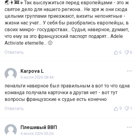
🌏👩‍🚒🔹Так выслужиться перед европейцами - это ж
святое дело для нашего региона... Не зря ж они сюда
целыми группами приезжают, визиты непонятные -
жизни нас учат... У себя бы разобрались европейцы, в
своих микро- государствах... Судья, наверное, думает,
что ему за это французский паспорт подарят... Adele
Activiste eternelle... 🫤
Ответить
6
6
Karpova L
6 июля 2026 08:44
пенальти наверное был правильным а вот то что одна
команда получала карточки а другая нет - вот тут
вопросы французские к судье есть конечно
Ответить
9
1
Плешивый ВВП
6 июля 2026 05:26