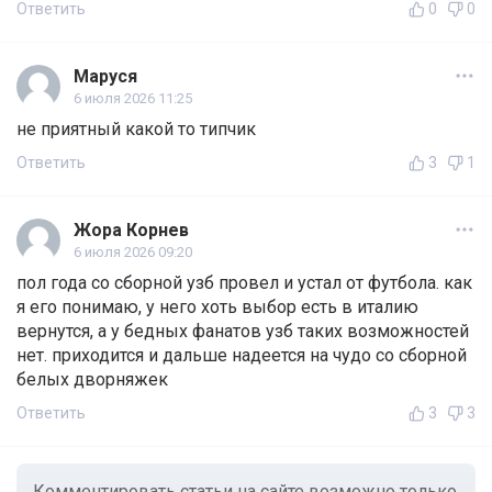
Ответить
0
0
Маруся
6 июля 2026 11:25
не приятный какой то типчик
Ответить
3
1
Жора Корнев
6 июля 2026 09:20
пол года со сборной узб провел и устал от футбола. как
я его понимаю, у него хоть выбор есть в италию
вернутся, а у бедных фанатов узб таких возможностей
нет. приходится и дальше надеется на чудо со сборной
белых дворняжек
Ответить
3
3
Комментировать статьи на сайте возможно только