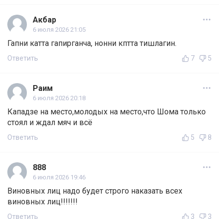
Акбар
6 июля 2026 21:05
Гапни катта гапирганча, нонни кптта тишлагин.
Ответить
7
5
Раим
6 июля 2026 20:18
Кападзе на место,молодых на место,что Шома только
стоял и ждал мяч и всё
Ответить
5
8
888
6 июля 2026 19:46
Виновных лиц надо будет строго наказать всех
виновных лиц!!!!!!!
Ответить
3
3