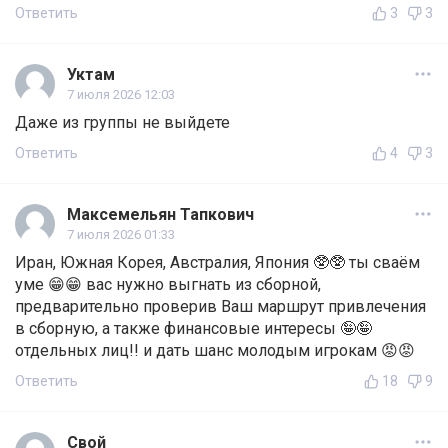
Ответить
3
3
Уктам
7 июля 2026 12:03
Даже из группы не выйдете
Ответить
4
3
Максемельян Тапкович
7 июля 2026 01:33
Иран, Южная Корея, Австралия, Япония 🥸🥸 ты сваём
уме 😁😁 вас нужно выгнать из сборной,
предварительно проверив Ваш маршрут привлечения
в сборную, а также финансовые интересы 🤪🤪
отдельных лиц!! и дать шанс молодым игрокам 😡😡
Ответить
18
9
Свой