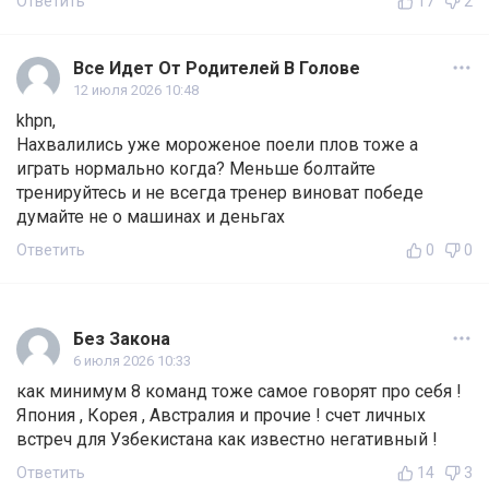
Ответить
17
2
Все Идет От Родителей В Голове
12 июля 2026 10:48
khpn,
Нахвалились уже мороженое поели плов тоже а
играть нормально когда? Меньше болтайте
тренируйтесь и не всегда тренер виноват победе
думайте не о машинах и деньгах
Ответить
0
0
Без Закона
6 июля 2026 10:33
как минимум 8 команд тоже самое говорят про себя !
Япония , Корея , Австралия и прочие ! счет личных
встреч для Узбекистана как известно негативный !
Ответить
14
3