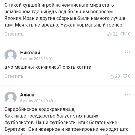
С такой худшей игрой на чемпионате мира стать
чемпионом где нибудь под большим вопросом.
Япония, Иран и другие сборные были намного лучше
там. Мечтать не вредно. Нужен нормальный тренер.
Ответить
22
10
Николай
6 июля 2026 16:02
а чо машины кончились? опять хотити
Ответить
20
6
Алиса
6 июля 2026 19:48
Сардобинское водохранилище,
Как наше государство балует этих наших
футболистов..Наши футболисты итак богатенькие
Буратино...Они наверное и на тренировки не ходят што