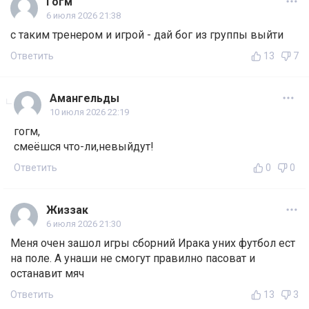
Гогм
6 июля 2026 21:38
с таким тренером и игрой - дай бог из группы выйти
Ответить
13
7
Амангельды
10 июля 2026 22:19
гогм,
смеёшся что-ли,невыйдут!
Ответить
0
0
Жиззак
6 июля 2026 21:30
Меня очен зашол игры сборний Ирака уних футбол ест
на поле. А унаши не смогут правилно пасоват и
останавит мяч
Ответить
13
3