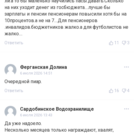
ли.а то бы маленько научились пасы.давать.Сколько
на них уходит денег из госбюджета....лучше бы
зарплаты и пенсии пенсионерам повысили хотя бы на
10процентов.а не на 7....Для пенсионеров
.инвалидов.бюджетников жалко.а для футболистов не
жалко....
Ответить
11
3
Ферганская Долина
6 июля 2026 14:51
Очередной пиар.
Ответить
16
4
Сардобинское Водохранилище
6 июля 2026 13:43
Да уже надоело.
Несколько месяцев только награждают, хвалят,