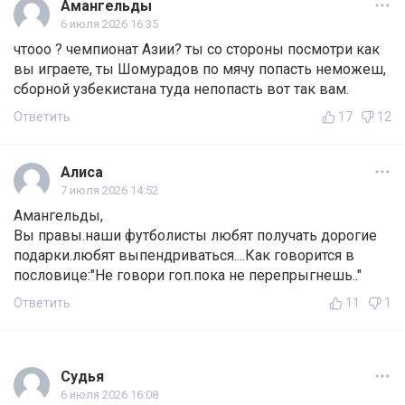
Амангельды
6 июля 2026 16:35
чтооо ? чемпионат Азии? ты со стороны посмотри как
вы играете, ты Шомурадов по мячу попасть неможеш,
сборной узбекистана туда непопасть вот так вам.
Ответить
17
12
Алиса
7 июля 2026 14:52
Амангельды,
Вы правы.наши футболисты любят получать дорогие
подарки.любят выпендриваться....Как говорится в
пословице:"Не говори гоп.пока не перепрыгнешь.."
Ответить
11
1
Судья
6 июля 2026 16:08