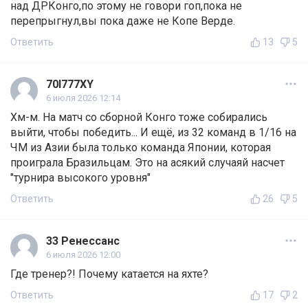
над ДРКонго,по этому не говори гоп,пока не
перепрыгнул,вы пока даже не Копе Верде.
Ответить
13
5
70I777XY
6 июля 2026 12:14
Хм-м. На матч со сборной Конго тоже собирались
выйти, чтобы победить... И ещё, из 32 команд в 1/16 на
ЧМ из Азии была только команда Японии, которая
проиграла Бразильцам. Это на асякий случаяй насчет
"турнира высокого уровня"
Ответить
26
5
33 Ренессанс
6 июля 2026 12:00
Где тренер?! Почему катается на яхте?
Ответить
17
2