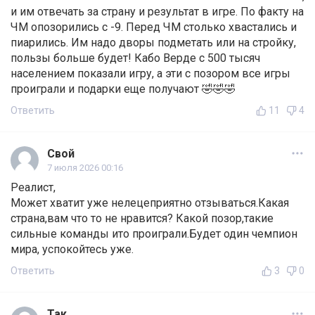
и им отвечать за страну и результат в игре. По факту на
ЧМ опозорились с -9. Перед ЧМ столько хвастались и
пиарились. Им надо дворы подметать или на стройку,
пользы больше будет! Кабо Верде с 500 тысяч
населением показали игру, а эти с позором все игры
проиграли и подарки еще получают 🤣🤣🤣
Ответить
11
4
Свой
7 июля 2026 00:16
Реалист,
Может хватит уже нелецеприятно отзываться.Какая
страна,вам что то не нравится? Какой позор,такие
сильные команды ито проиграли.Будет один чемпион
мира, успокойтесь уже.
Ответить
3
0
Так