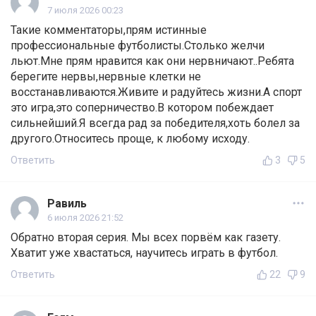
7 июля 2026 00:23
Такие комментаторы,прям истинные
профессиональные футболисты.Столько желчи
льют.Мне прям нравится как они нервничают..Ребята
берегите нервы,нервные клетки не
восстанавливаются.Живите и радуйтесь жизни.А спорт
это игра,это соперничество.В котором побеждает
сильнейший.Я всегда рад за победителя,хоть болел за
другого.Относитесь проще, к любому исходу.
Ответить
3
5
Равиль
6 июля 2026 21:52
Обратно вторая серия. Мы всех порвём как газету.
Хватит уже хвастаться, научитесь играть в футбол.
Ответить
22
9