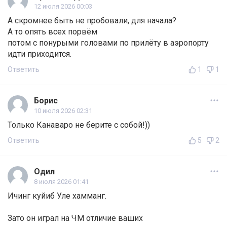
12 июля 2026 00:03
А скромнее быть не пробовали, для начала?
А то опять всех порвём
потом с понурыми головами по прилёту в аэропорту
идти приходится.
Ответить
1
1
Борис
10 июля 2026 02:31
Только Канаваро не берите с собой!))
Ответить
5
2
Одил
8 июля 2026 01:41
Ичинг куйиб Уле хамманг.
Зато он играл на ЧМ отличие ваших