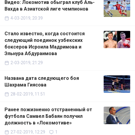
Видео: Локомотив обыграл клуб Аль-
Вахда в Азиатской лиге чемпионов
4-03-2019, 20:39
Стало известно, когда состоится
следующий поединок узбекских
боксеров Исроила Мадримова и
Эльнура Абдураимова
2-03-2019, 21:29
Названа дата следующего боя
Шахрама Гиясова
28-02-2019, 11:51
Ранее пожизненно отстраненный от
футбола Самвел Бабаян получил
должность в «Локомотиве»
27-02-2019, 12:29
1