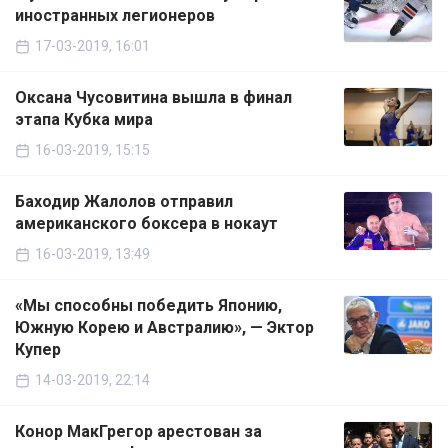
иностранных легионеров
17-03-2019, 16:01
Оксана Чусовитина вышла в финал
этапа Кубка мира
16-03-2019, 15:15
Баходир Жалолов отправил
американского боксера в нокаут
16-03-2019, 13:49
«Мы способны победить Японию,
Южную Корею и Австралию», — Эктор
Купер
14-03-2019, 22:14
Конор МакГрегор арестован за