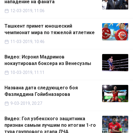
нападение на фаната
12-03-2019, 11:06
Ташкент примет юношеский
чемпионат мира по тяжелой атлетике
11-03-2019, 10:46
Видео: Исроил Мадримов
нокаутировал боксера из Венесуэлы
10-03-2019, 11:11
Названа дата следующего боя
Фазлиддина Гойибназарова
9-03-2019, 20:27
Видео: Гол узбекского защитника
признан самым лучшим по итогам 1-го
тура группового этапа ЛЧА