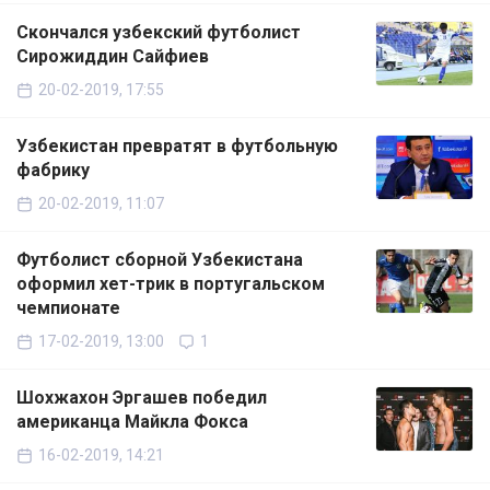
Скончался узбекский футболист
Сирожиддин Сайфиев
20-02-2019, 17:55
Узбекистан превратят в футбольную
фабрику
20-02-2019, 11:07
Футболист сборной Узбекистана
оформил хет-трик в португальском
чемпионате
17-02-2019, 13:00
1
Шохжахон Эргашев победил
американца Майкла Фокса
16-02-2019, 14:21