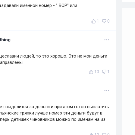
здавали именной номер - " ВОР" или
1
0
thing
щеславии людей, то это хорошо. Это не мои деньги
направлены.
10
1
чет выделится за деньги и при этом готов выплатить
льянские тряпки лучше номер эти деньги будут в
теперь детишек чиновников можно по именам на из