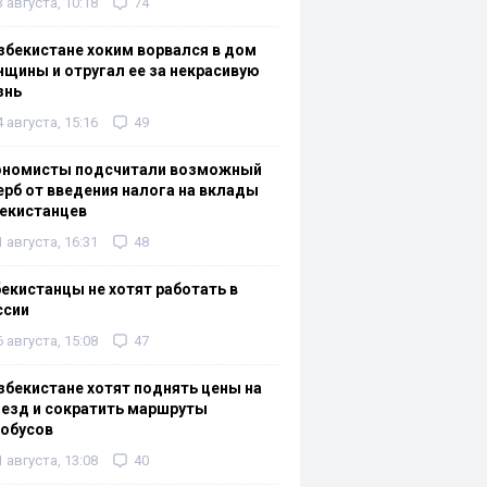
3 августа, 10:18
74
збекистане хоким ворвался в дом
щины и отругал ее за некрасивую
знь
4 августа, 15:16
49
ономисты подсчитали возможный
рб от введения налога на вклады
екистанцев
1 августа, 16:31
48
екистанцы не хотят работать в
ссии
6 августа, 15:08
47
збекистане хотят поднять цены на
езд и сократить маршруты
тобусов
1 августа, 13:08
40