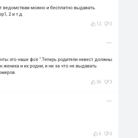
от ведомствам можно и бесплатно выдавать.
1, 2 и т.д.
12
0
онты это наше фсё ".Теперь родители невест должны
жениха и их родни, и ни за что не выдавать
омеров.
36
3
6
0