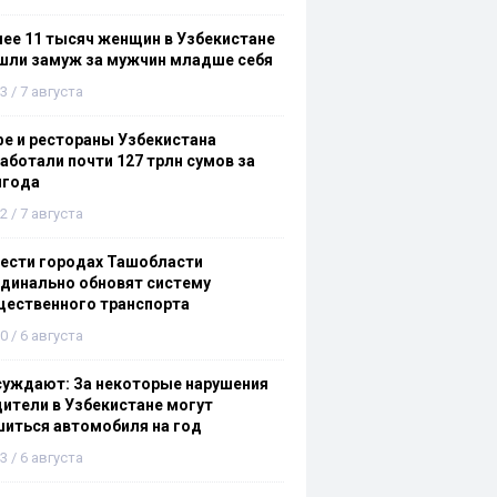
ее 11 тысяч женщин в Узбекистане
шли замуж за мужчин младше себя
3 / 7 августа
е и рестораны Узбекистана
аботали почти 127 трлн сумов за
лгода
2 / 7 августа
ести городах Ташобласти
динально обновят систему
щественного транспорта
0 / 6 августа
суждают: За некоторые нарушения
ители в Узбекистане могут
иться автомобиля на год
3 / 6 августа