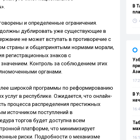
».
В Т
пла
оговорены и определенные ограничения.
 должны дублировать уже существующие в
держание не может вступать в противоречие с
м страны и общепринятыми нормами морали,
ия регистрационных знаков с
Узб
значением. Контроль за соблюдением этих
пр
олномоченными органами.
Ази
17:2
олее широкой программы по реформированию
В У
 услуг в республике. Ожидается, что онлайн-
нач
сть процесса распределения престижных
16:4
ым источником поступлений в
дура торгов будет доступна всем
Таб
тронной платформе, что минимизирует
мах
ионные риски. Подробности о механизме
16:1