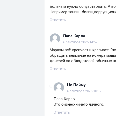
Больным нужно сочувствовать. А в
Например таниш- билиш,коррупционер
Ответить
Папа Карло
6 сентября 2025 14:57
Маразм всё крепчает и крепчает, "п
обращать внимание на номера машин 
дочерей за обладателей обычных н
Ответить
Не Пойму
6 сентября 2025 18:37
Папа Карло,
Это бизнес-ничего личного.
Ответить