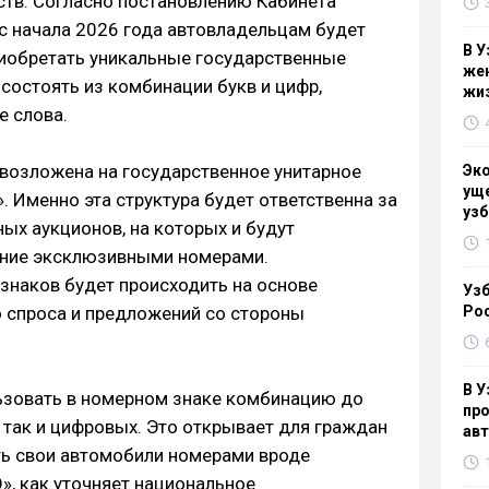
ств. Согласно постановлению Кабинета
 с начала 2026 года автовладельцам будет
В У
иобретать уникальные государственные
жен
состоять из комбинации букв и цифр,
жи
е слова.
возложена на государственное унитарное
Эк
уще
 Именно эта структура будет ответственна за
узб
ых аукционов, на которых и будут
ание эксклюзивными номерами.
знаков будет происходить на основе
Узб
 спроса и предложений со стороны
Ро
В У
ьзовать в номерном знаке комбинацию до
про
 так и цифровых. Это открывает для граждан
ав
ь свои автомобили номерами вроде
», как уточняет национальное