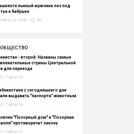
ашкенте пьяный мужчина лез под
тье к бабушке
4 августа, 19:43
40
ОБЩЕСТВО
екистан - второй: Названы самые
ивлекательные страны Центральной
и для переезда
4 / 7 августа
збекистане с сегодняшнего дня
али выдавать "паспорта" животным
2 / 7 августа
лички "Позорный дом" и "Позорная
алля" противоречат закону
2 / 7 августа