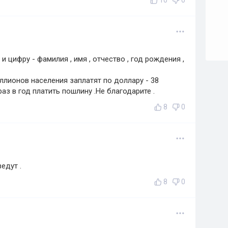
10
0
 цифру - фамилия , имя , отчество , год рождения ,
ллионов населения заплатят по доллару - 38
аз в год платить пошлину .Не благодарите .
8
0
едут .
8
0