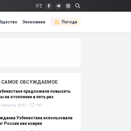
O‘Z
бщество
Экономика
Погода
САМОЕ ОБСУЖДАЕМОЕ
Узбекистане предложили повысить
ы на отопление в пять раз
1 августа, 16:37
101
жданка Узбекистана использовала
г России как коврик