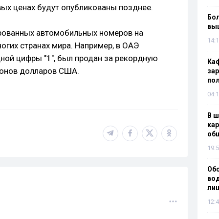
вых ценах будут опубликованы позднее.
Бол
вы
рованных автомобильных номеров на
14:1
огих странах мира. Например, в ОАЭ
ной цифры "1", был продан за рекордную
Каф
онов долларов США.
зар
по
04:1
В ш
кар
об
19:5
Об
вод
лиш
12:4