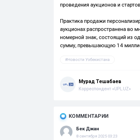
проведения аукционов и старто
Практика продажи персонализи
аукционах распространена во мн
номерной знак, состоящий из од
сумму, превышающую 14 милли
Новости Узбекистана
Мурад Тешабаев
Корреспондент «UPL.UZ»
КОММЕНТАРИИ
Бек Джан
8 сентября 2025 03:23