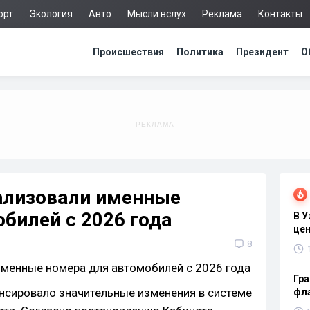
орт
Экология
Авто
Мысли вслух
Реклама
Контакты
Происшествия
Политика
Президент
О
гализовали именные
билей с 2026 года
В 
цен
8
Гра
нсировало значительные изменения в системе
фла