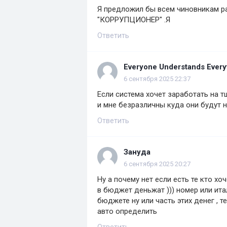
Я предложил бы всем чиновникам ра
"КОРРУПЦИОНЕР" .Я
Ответить
Everyone Understands Every
6 сентября 2025 22:37
Если система хочет заработать на т
и мне безразличны куда они будут 
Ответить
Зануда
6 сентября 2025 20:27
Ну а почему нет если есть те кто хо
в бюджет деньжат ))) номер или ита
бюджете ну или часть этих денег , 
авто определить