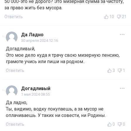
50 000-это не дорого? Это мизерная сумма за чистоту,
за право жить без мусора.
Ответить
10
21
Да Ладно
30 апреля 2024 12:16
Догадливый,
Это мое дело куда я трачу свою мизерную пенсию,
грамоте учись или пиши на родном..
Ответить
3
1
Догадливый
1 мая 2024 08:55
Да ладно,
Ты, видимо, водку покупаешь, а за мусор не
оплачиваешь. У таких ни совести, ни Родины.
Ответить
0
0