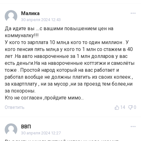
Малика
30 апреля 2024 12:43
Да идите вы ....с вашими повышением цен на
коммуналку!!!
У кого то зарплата 10 млн,а кого то один миллион . У
кого пенсия пять млн,а у кого то 1 млн со стажем в 40
лет .На авто навороченные за 1 млн долларов у вас
есть деньги.На на навороченные коттэтжи и самолёты
тоже . Простой народ который на вас работает и
работал вообще не должны платить из своих копеек ,
за квартплату , ни за мусор ,ни за проезд тем более,ни
за похороны.
Кто не согласен ,пройдите мимо...
Ответить
14
0
ВВП
30 апреля 2024 12:27