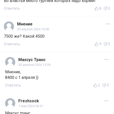
Во властьи много туртней которых надо кормит
Ответить
8
0
Мнение
30 апреля 2024 10:06
7500 же? Какой 4500
Ответить
9
0
Махсус Транс
30 апреля 2024 15:59
Мнение,
8400 с 1 апреля ))
Ответить
2
0
Freshsock
1 мая 2024 06:31
Махсус транс,