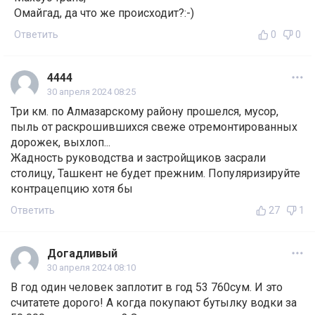
Омайгад, да что же происходит?:-)
Ответить
0
0
4444
30 апреля 2024 08:25
Три км. по Алмазарскому району прошелся, мусор,
пыль от раскрошившихся свеже отремонтированных
дорожек, выхлоп...
Жадность руководства и застройщиков засрали
столицу, Ташкент не будет прежним. Популяризируйте
контрацепцию хотя бы
Ответить
27
1
Догадливый
30 апреля 2024 08:10
В год один человек заплотит в год 53 760сум. И это
считатете дорого! А когда покупают бутылку водки за