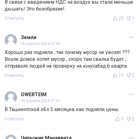
В связи с введением НДС на воздух вы стали меньше
дышать! Это безобразие!
Ответить
23
1
Земля
30 апреля 2024 07:34
Хорошо раз подняли , так почему мусор не увозят ???
Возле домов копят мусор , скоро там свалка будет ,
отправьте людей на проверку на юнусабад 6 кварта
Ответить
19
0
OWERTEIM
30 апреля 2024 07:07
В Ташкентской обл 3 месяцев как подняли цены.
Ответить
3
2
Чипыжик Манавията