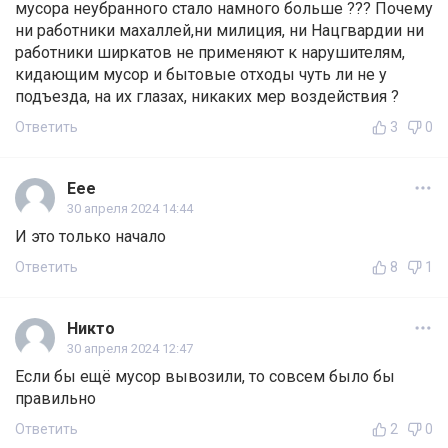
мусора неубранного стало намного больше ??? Почему
ни работники махаллей,ни милиция, ни Нацгвардии ни
работники ширкатов не применяют к нарушителям,
кидающим мусор и бытовые отходы чуть ли не у
подъезда, на их глазах, никаких мер воздействия ?
Ответить
3
0
Еее
30 апреля 2024 14:44
И это только начало
Ответить
8
1
Никто
30 апреля 2024 12:47
Если бы ещё мусор вывозили, то совсем было бы
правильно
Ответить
2
0