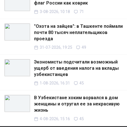
флаг России как коврик
3-08-2026, 10:18
71
"Охота на зайцев": в Ташкенте поймали
почти 80 тысяч неплательщиков
проезда
31-07-2026, 19:25
49
Экономисты подсчитали возможный
ущерб от введения налога на вклады
узбекистанцев
1-08-2026, 16:31
45
В Узбекистане хоким ворвался в дом
женщины и отругал ее за некрасивую
жизнь
4-08-2026, 15:16
45