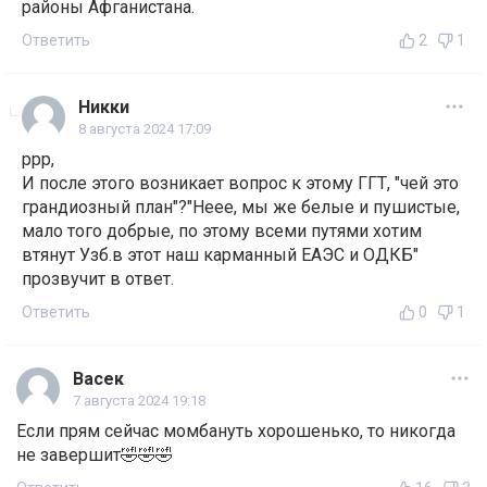
районы Афганистана.
Ответить
2
1
Никки
8 августа 2024 17:09
ppp,
И после этого возникает вопрос к этому ГГТ, "чей это
грандиозный план"?"Неее, мы же белые и пушистые,
мало того добрые, по этому всеми путями хотим
втянут Узб.в этот наш карманный ЕАЭС и ОДКБ"
прозвучит в ответ.
Ответить
0
1
Васек
7 августа 2024 19:18
Если прям сейчас момбануть хорошенько, то никогда
не завершит🤣🤣🤣