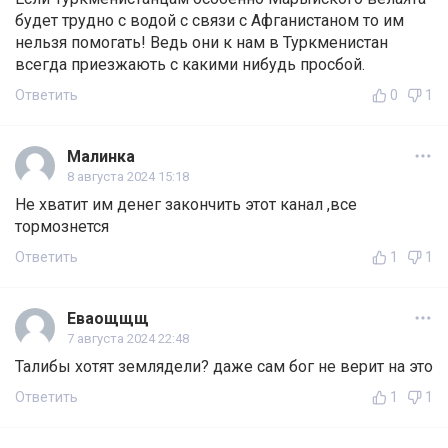
будет трудно с водой с связи с Афганистаном то им
нельзя помогать! Ведь они к нам в Туркменистан
всегда приезжають с какими нибудь просбой.
Ответить
0
1
Малинка
8 августа 2024 15:18
Не хватит им денег закончить этот канал ,все
тормознется
Ответить
1
1
Еваощщщ
7 августа 2024 22:48
Талибы хотят землядели? даже сам бог не верит на это
Ответить
1
1