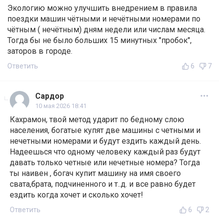
Экологию можно улучшить внедрением в правила
поездки машин чётными и нечётными номерами по
чётным ( нечётным) дням недели или числам месяца.
Тогда бы не было больших 15 минутных "пробок",
заторов в городе.
Ответить
6
7
Сардор
10 мая 2026 18:41
Кахрамон, твой метод ударит по бедному слою
населения, богатые купят две машины с четными и
нечетными номерами и будут ездить каждый день.
Надеешься что одному человеку каждый раз будут
давать только четные или нечетные номера? Тогда
ты наивен , богач купит машину на имя своего
свата,брата, подчиненного и т..д. и все равно будет
ездить когда хочет и сколько хочет!
Ответить
6
2