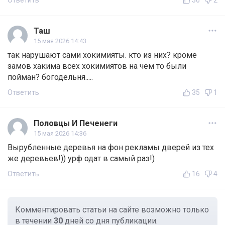
Ответить
36
2
Таш
15 мая 2026 14:43
так нарушают сами хокимияты. кто из них? кроме
замов хакима всех хокимиятов на чем то были
пойман? богодельня.....
Ответить
35
1
Половцы И Печенеги
15 мая 2026 14:36
Вырубленные деревья на фон рекламы дверей из тех
же деревьев!)) урф одат в самый раз!)
Ответить
16
4
Комментировать статьи на сайте возможно только
в течении
30
дней со дня публикации.