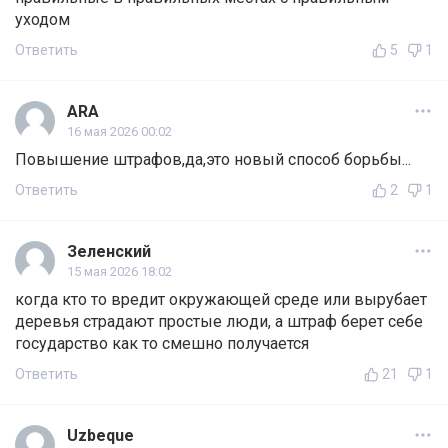
уходом
Ответить
5
1
ARA
16 мая 2026 00:02
Повышение штрафов,да,это новый способ борьбы...
Ответить
2
1
Зеленский
15 мая 2026 18:02
когда кто то вредит окружающей среде или вырубает
деревья страдают простые люди, а штраф берет себе
государство как то смешно получается
Ответить
21
1
Uzbeque