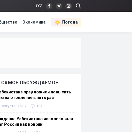
O‘Z
бщество
Экономика
Погода
САМОЕ ОБСУЖДАЕМОЕ
Узбекистане предложили повысить
ы на отопление в пять раз
1 августа, 16:37
101
жданка Узбекистана использовала
г России как коврик