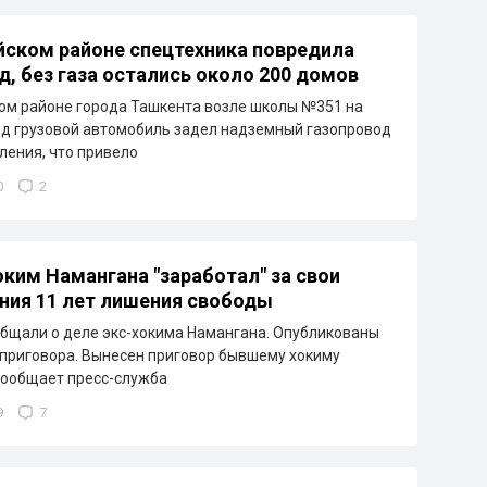
йском районе спецтехника повредила
д, без газа остались около 200 домов
ом районе города Ташкента возле школы №351 на
д грузовой автомобиль задел надземный газопровод
ления, что привело
0
2
ким Намангана "заработал" за свои
ния 11 лет лишения свободы
бщали о деле экс-хокима Намангана. Опубликованы
приговора. Вынесен приговор бывшему хокиму
сообщает пресс-служба
9
7