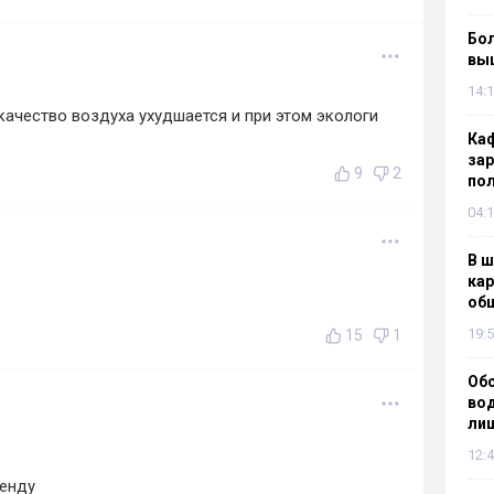
Бол
вы
14:1
качество воздуха ухудшается и при этом экологи
Каф
зар
9
2
по
04:1
В ш
кар
.
об
19:5
15
1
Об
вод
лиш
12:4
ренду