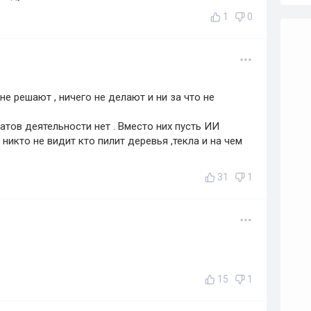
1
0
 не решают , ничего не делают и ни за что не
татов деятельности нет . Вместо них пусть ИИ
 никто не видит кто пилит деревья ,текла и на чем
31
1
15
1