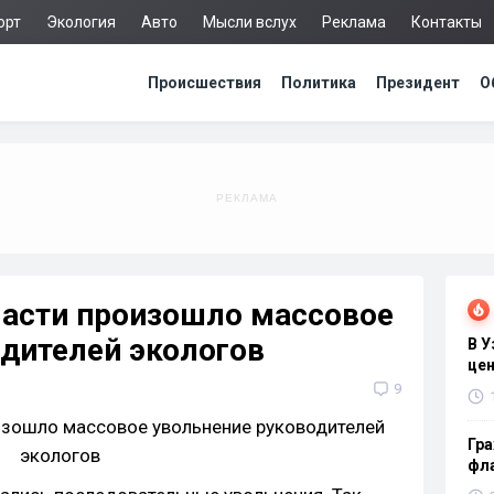
орт
Экология
Авто
Мысли вслух
Реклама
Контакты
Происшествия
Политика
Президент
О
ласти произошло массовое
дителей экологов
В 
цен
9
Гра
фла