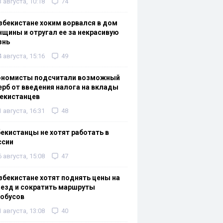
3 августа, 10:18
74
збекистане хоким ворвался в дом
щины и отругал ее за некрасивую
знь
4 августа, 15:16
49
ономисты подсчитали возможный
рб от введения налога на вклады
екистанцев
1 августа, 16:31
48
екистанцы не хотят работать в
ссии
6 августа, 15:08
47
збекистане хотят поднять цены на
езд и сократить маршруты
тобусов
1 августа, 13:08
40