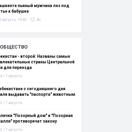
ашкенте пьяный мужчина лез под
тье к бабушке
4 августа, 19:43
40
ОБЩЕСТВО
екистан - второй: Названы самые
ивлекательные страны Центральной
и для переезда
4 / 7 августа
збекистане с сегодняшнего дня
али выдавать "паспорта" животным
2 / 7 августа
лички "Позорный дом" и "Позорная
алля" противоречат закону
2 / 7 августа