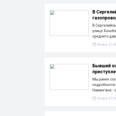
В Сергели
газопрово
В Сергелийск
улице Хонобо
среднего дав
Вчера, 21:3
Бывший хо
преступле
Мы ранее соо
подробности 
Намангана - 
Вчера, 21:0