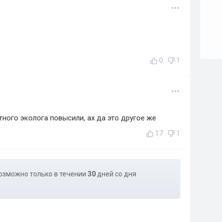
0
1
ного эколога повысили, ах да это другое же
17
1
озможно только в течении
30
дней со дня