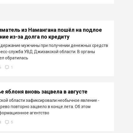
матель из Намангана пошёл на подлое
ние из-за долга по кредиту
адержание мужчины при получении денежных средств
ресс-служба УВД Джизакской области. В органы
ел обратилась
6
1
е яблоня вновь зацвела в августе
кой области зафиксировали необычное явление -
рево повторно зацвело в конце лета. Об этом
формационное агентство
8
5