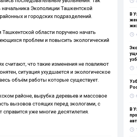
ались последовательные увольнения. Так
ль начальника Экополиции Ташкентской
В У
 районных и городских подразделений.
жен
жи
и Ташкентской области поручено начать
меющихся проблем и повысить экологический
Эк
уще
узб
х считают, что такие изменения не повлияют
онятен, ситуация ухудшается и экологическое
весь объём работы которые существует.
Узб
Ро
ыкском районе, вырубка деревьев и массовое
асть вызовов стоящих перед экологами, с
В У
т справится уже многие десятилетия.
про
ав