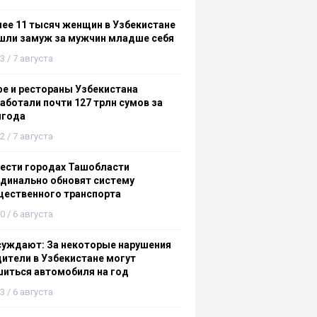
ее 11 тысяч женщин в Узбекистане
шли замуж за мужчин младше себя
3 / 7 августа
е и рестораны Узбекистана
аботали почти 127 трлн сумов за
лгода
2 / 7 августа
ести городах Ташобласти
динально обновят систему
щественного транспорта
0 / 6 августа
суждают: За некоторые нарушения
ители в Узбекистане могут
иться автомобиля на год
3 / 6 августа