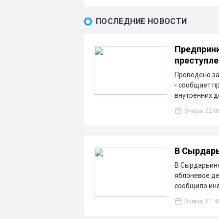
ПОСЛЕДНИЕ НОВОСТИ
Предприни
преступле
Проведено з
- сообщает п
внутренних д
Вчера, 22:0
В Сырдарь
В Сырдарьинс
яблоневое де
сообщило ин
Вчера, 21:4