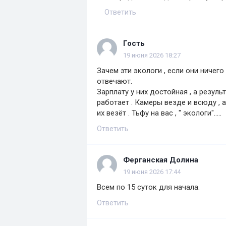
Ответить
Гость
19 июня 2026 18:27
Зачем эти экологи , если они ничего
отвечают.
Зарплату у них достойная , а резуль
работает . Камеры везде и всюду , а
их везёт . Тьфу на вас , " экологи".....
Ответить
Ферганская Долина
19 июня 2026 17:44
Всем по 15 суток для начала.
Ответить