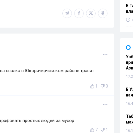
В Т
пла
Узб
пр
Ази
одна свалка в Юкоричирчикском районе травят
17:2
1
0
В У
нач
16:4
Таб
 штрафовать простых людей за мусор
мах
7
1
16:1