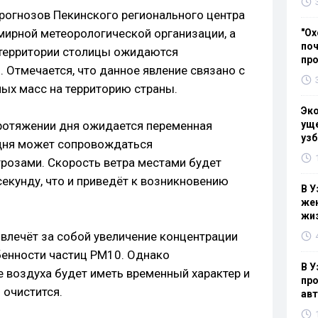
прогнозов Пекинского регионального центра
ирной метеорологической организации, а
"Ох
поч
 территории столицы ожидаются
пр
 Отмечается, что данное явление связано с
ых масс на территорию страны.
Эк
протяжении дня ожидается переменная
уще
узб
 дня может сопровождаться
розами. Скорость ветра местами будет
секунду, что и приведёт к возникновению
В У
жен
жи
влечёт за собой увеличение концентрации
обенности частиц РМ10. Однако
В У
е воздуха будет иметь временный характер и
про
 очистится.
ав