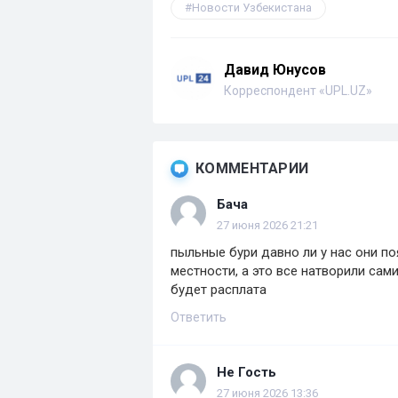
Новости Узбекистана
Давид Юнусов
Корреспондент «UPL.UZ»
КОММЕНТАРИИ
Бача
27 июня 2026 21:21
пыльные бури давно ли у нас они п
местности, а это все натворили са
будет расплата
Ответить
Не Гость
27 июня 2026 13:36