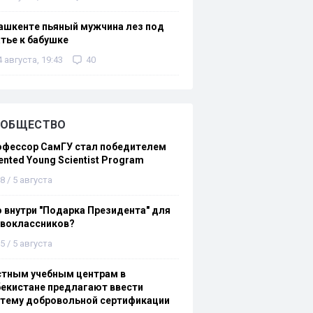
ашкенте пьяный мужчина лез под
тье к бабушке
4 августа, 19:43
40
ОБЩЕСТВО
офессор СамГУ стал победителем
ented Young Scientist Program
8 / 5 августа
 внутри "Подарка Президента" для
рвоклассников?
5 / 5 августа
стным учебным центрам в
екистане предлагают ввести
стему добровольной сертификации