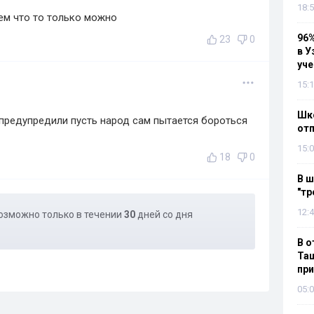
18:5
ем что то только можно
96%
23
0
в У
уч
15:1
Шко
 предупредили пусть народ сам пытается бороться
отп
15:0
18
0
В ш
"тр
12:4
озможно только в течении
30
дней со дня
В о
Таш
пр
05:0