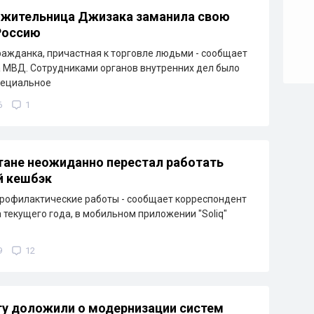
 жительница Джизака заманила свою
Россию
ажданка, причастная к торговле людьми - сообщает
 МВД. Сотрудниками органов внутренних дел было
пециальное
6
1
тане неожиданно перестал работать
й кешбэк
рофилактические работы - сообщает корреспондент
а текущего года, в мобильном приложении "Soliq"
9
12
у доложили о модернизации систем