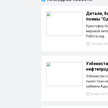
Детали, б
поэмы "Од
Кристофер Но
мировой лите
Работа над
Сегодня, 00
Узбекиста
нефтепрод
Узбекистан г
тысяч тонн н
кабмина Ады
Вчера, 22:3