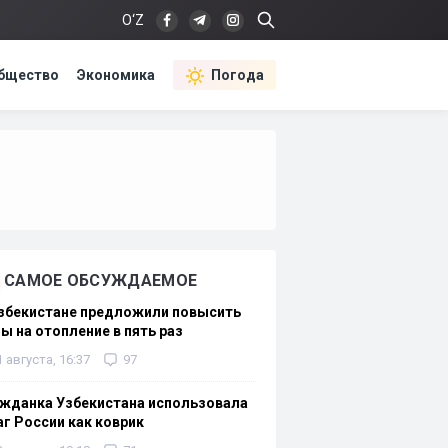
O‘Z
бщество
Экономика
Погода
САМОЕ ОБСУЖДАЕМОЕ
Узбекистане предложили повысить
ы на отопление в пять раз
1 августа, 16:37
97
жданка Узбекистана использовала
г России как коврик