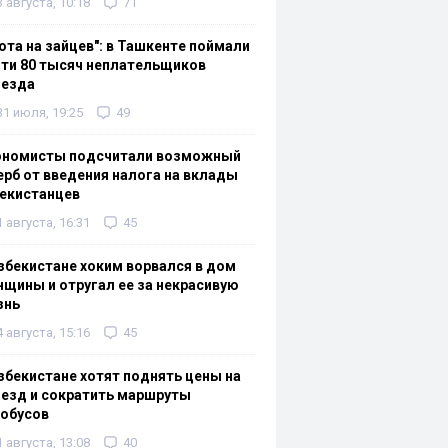
3 августа, 10:18
71
ота на зайцев": в Ташкенте поймали
ти 80 тысяч неплательщиков
оезда
31 июля, 19:25
49
ономисты подсчитали возможный
рб от введения налога на вклады
екистанцев
1 августа, 16:31
45
збекистане хоким ворвался в дом
щины и отругал ее за некрасивую
знь
4 августа, 15:16
45
збекистане хотят поднять цены на
езд и сократить маршруты
тобусов
1 августа, 13:08
40