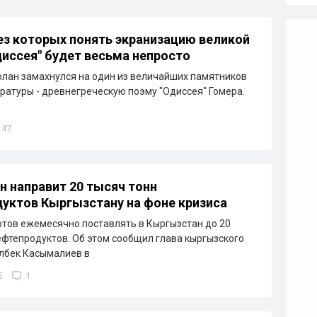
ез которых понять экранизацию великой
иссея" будет весьма непросто
лан замахнулся на один из величайших памятников
ратуры - древнегреческую поэму "Одиссея" Гомера.
:47
н направит 20 тысяч тонн
уктов Кыргызстану на фоне кризиса
отов ежемесячно поставлять в Кыргызстан до 20
ефтепродуктов. Об этом сообщил глава кыргызского
лбек Касымалиев в
5
1