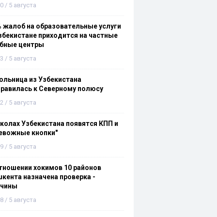
0 / 5 августа
 жалоб на образовательные услуги
збекистане приходится на частные
ебные центры
3 / 5 августа
льница из Узбекистана
равилась к Северному полюсу
2 / 5 августа
колах Узбекистана появятся КПП и
евожные кнопки"
9 / 5 августа
тношении хокимов 10 районов
кента назначена проверка -
ичины
8 / 5 августа