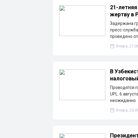
21-летняя
жертву в 
Задержана гр
пресс-служба
проведено с
Вчера, 21:0
В Узбекис
налоговы
Проводятся п
UPL. 6 август
неожиданно
Вчера, 20:4
Президент