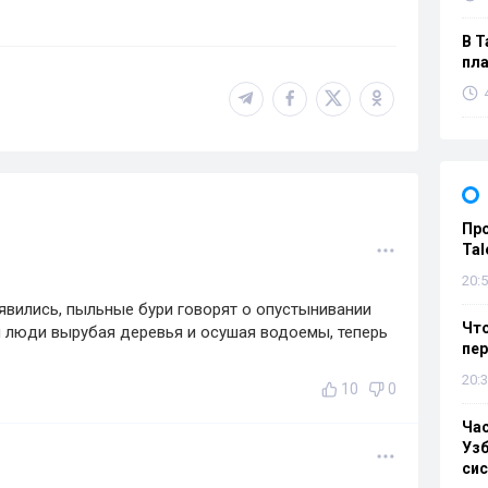
В Т
пла
Пр
Tal
20:5
оявились, пыльные бури говорят о опустынивании
Что
ми люди вырубая деревья и осушая водоемы, теперь
пе
20:3
10
0
Ча
Узб
си