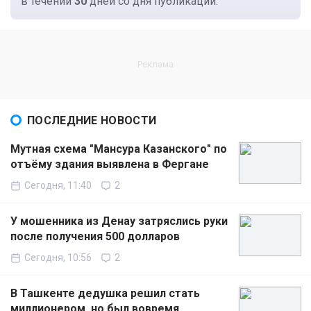
в течении
30
дней со дня публикации.
ПОСЛЕДНИЕ НОВОСТИ
Мутная схема "Мансура Казанского" по
отъёму здания выявлена в Фергане
Сегодня, 11:40
2
У мошенника из Денау затряслись руки
после получения 500 долларов
Сегодня, 10:56
2
В Ташкенте дедушка решил стать
миллионером, но был вовремя