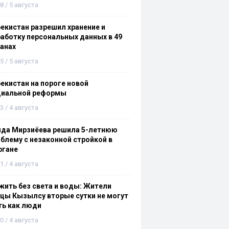
8 / 5 августа
екистан разрешил хранение и
аботку персональных данных в 49
анах
5 / 5 августа
екистан на пороге новой
циальной реформы
3 / 4 августа
ида Мирзиёева решила 5-летнюю
блему с незаконной стройкой в
ргане
1 / 4 августа
ить без света и воды: Жители
цы Кызылсу вторые сутки не могут
ть как люди
0 / 4 августа