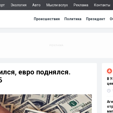
орт
Экология
Авто
Мысли вслух
Реклама
Контакты
Происшествия
Политика
Президент
О
ился, евро поднялся.
Б
В 
цен
Аге
отр
миг