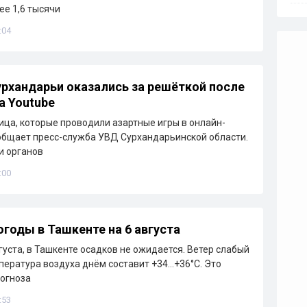
ее 1,6 тысячи
:04
рхандарьи оказались за решёткой после
а Youtube
ца, которые проводили азартные игры в онлайн-
общает пресс-служба УВД Сурхандарьинской области.
и органов
:00
огоды в Ташкенте на 6 августа
густа, в Ташкенте осадков не ожидается. Ветер слабый
емпература воздуха днём составит +34…+36°C. Это
рогноза
:53