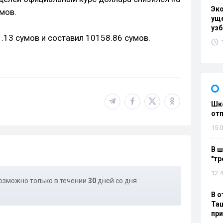
Эк
мов.
уще
узб
1.13 сумов и составил 10158.86 сумов.
Шко
отп
15:0
В ш
"тр
12:4
озможно только в течении
30
дней со дня
В о
Таш
пр