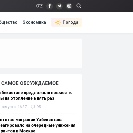
O‘Z
бщество
Экономика
Погода
САМОЕ ОБСУЖДАЕМОЕ
Узбекистане предложили повысить
ы на отопление в пять раз
1 августа, 16:37
95
нтство миграции Узбекистана
еагировало на очередные унижения
рантов в Москве