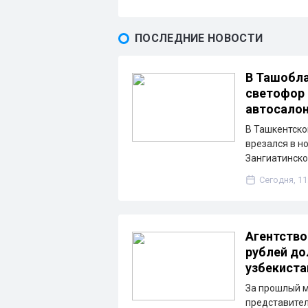
ПОСЛЕДНИЕ НОВОСТИ
В Ташобла
светофор 
автосало
В Ташкентско
врезался в н
Зангиатинско
Сегодня, 11
Агентство
рублей до
узбекиста
За прошлый м
представител