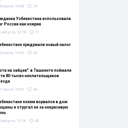
30 июля, 19:38
74
жданка Узбекистана использовала
г России как коврик
3 августа, 10:18
71
збекистане придумали новый налог
30 июля, 15:34
65
ота на зайцев": в Ташкенте поймали
ти 80 тысяч неплательщиков
оезда
31 июля, 19:25
46
збекистане хоким ворвался в дом
щины и отругал ее за некрасивую
знь
4 августа, 15:16
42