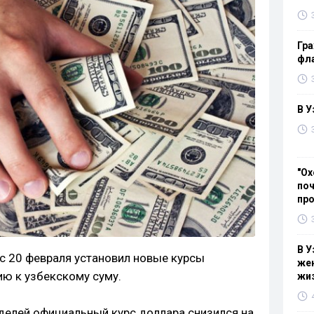
Гра
фла
В У
"Ох
поч
пр
В У
с 20 февраля установил новые курсы
жен
ю к узбекскому суму.
жи
делей официальный курс доллара снизился на