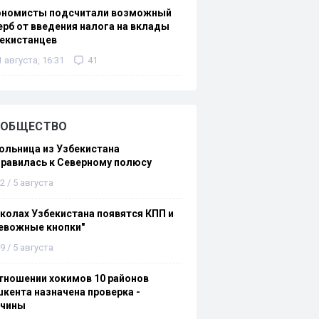
ономисты подсчитали возможный
рб от введения налога на вклады
екистанцев
1 августа, 16:31
41
ОБЩЕСТВО
льница из Узбекистана
равилась к Северному полюсу
2 / 5 августа
колах Узбекистана появятся КПП и
евожные кнопки"
9 / 5 августа
тношении хокимов 10 районов
кента назначена проверка -
ичины