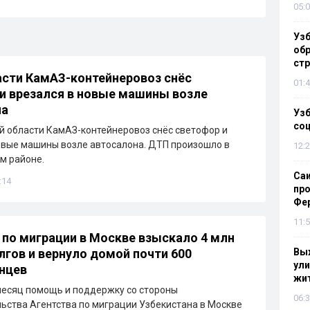
05:0
Узб
обр
стр
сти КамАЗ-контейнеровоз снёс
01:4
и врезался в новые машины возле
на
Узб
со
й области КамАЗ-контейнеровоз снёс светофор и
овые машины возле автосалона. ДТП произошло в
12:2
м районе.
Са
:14
про
Фе
11:5
 по миграции в Москве взыскало 4 млн
лгов и вернуло домой почти 600
Выж
ули
нцев
жи
есяц помощь и поддержку со стороны
06:3
ьства Агентства по миграции Узбекистана в Москве