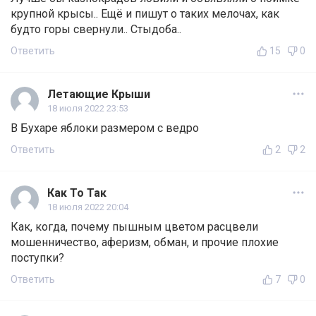
крупной крысы.. Ещё и пишут о таких мелочах, как
будто горы свернули.. Стыдоба..
Ответить
15
0
Летающие Крыши
18 июля 2022 23:53
В Бухаре яблоки размером с ведро
Ответить
2
2
Как То Так
18 июля 2022 20:04
Как, когда, почему пышным цветом расцвели
мошенничество, аферизм, обман, и прочие плохие
поступки?
Ответить
7
0