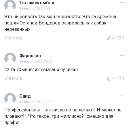
Тытамскембля
18 июля 2022 19:34
Что ни новость так мошенничество.Что за времена
пошли.Остапов Бендеров развелось как собак
нерезанных
Ответить
4
1
Фарангиз
18 июля 2022 18:16
42 та 70минглик сомсани пуликан
Ответить
4
1
Саид
18 июля 2022 12:29
Профессионалы - так низко не не летают! И мелко не
плавают!!. Что такое.. три миллиона?.. смешно для
профи!