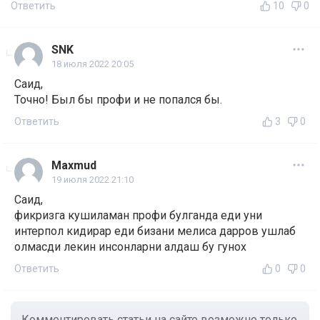
Ответить
10
0
SNK
18 июля 2022 20:05
Саид,
Точно! Был бы профи и не попался бы.
Ответить
3
0
Maxmud
19 июля 2022 21:10
Саид,
фикризга кушиламан профи булганда еди уни
интерпол кидирар еди бизани мелиса дарров ушлаб
олмасди лекин инсонларни алдаш бу гунох
Ответить
0
0
Комментировать статьи на сайте возможно только