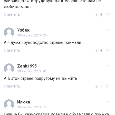
рабочий стаж в трудовую шёл. Во как! Это вам не
любитель, нет....
Ответить
4
1
Узбек
19 июля 2022 07:24
А я думал руководство страны поймали
Ответить
4
1
Zenit1995
19 июля 2022 00:41
А в этой стране подругому не выжить
Ответить
7
1
Илюха
19 июля 2022 00:12
Лучше бы казнокрадов ловили и объявляли о поимке