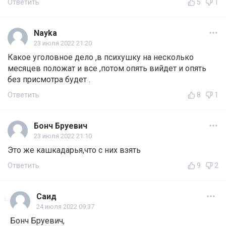
Ответить
5
1
Nayka
23 июля 2022 21:20
Какое уголовное дело ,в психушку на несколько
месяцев положат и все ,потом опять вийдет и опять
без присмотра будет .
Ответить
8
1
Бонч Бруевич
23 июля 2022 21:10
Это же кашкадарья,что с них взять
Ответить
9
2
Саид
24 июля 2022 09:37
Бонч Бруевич,