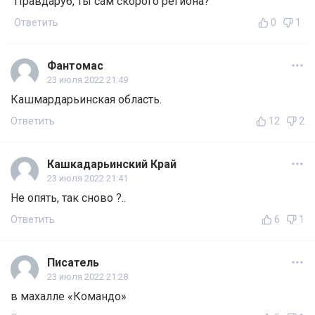
Правдаруб, ты сам скорого региона?
Ответить
0
1
Фантомас
23 июля 2022 21:49
Кашмардарьинская область.
Ответить
12
2
Кашкадарьинский Край
23 июля 2022 21:41
Не опять, так сново ?..
Ответить
6
1
Писатель
23 июля 2022 21:28
в махалле «Командо»