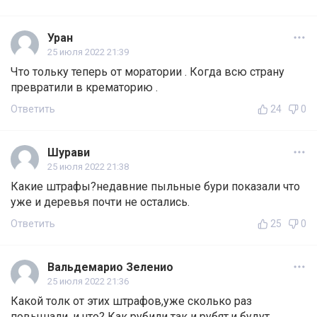
Уран
25 июля 2022 21:39
Что тольку теперь от моратории . Когда всю страну
превратили в крематорию .
Ответить
24
0
Шурави
25 июля 2022 21:38
Какие штрафы?недавние пыльные бури показали что
уже и деревья почти не остались.
Ответить
25
0
Вальдемарио Зеленио
25 июля 2022 21:36
Какой толк от этих штрафов,уже сколько раз
повышали, и что? Как рубили так и рубят,и будут