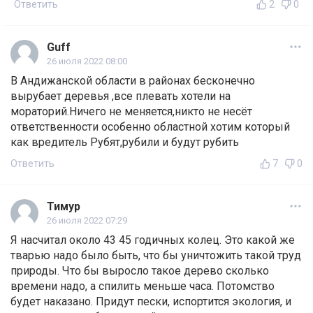
Ответить
2
0
Guff
26 июля 2022 08:00
В Андижанской области в районах бесконечно
вырубает деревья ,все плевать хотели на
мораторий.Ничего не меняется,никто не несёт
ответственности особенно областной хотим который
как вредитель Рубят,рубили и будут рубить
Ответить
7
0
Тимур
26 июля 2022 07:29
Я насчитал около 43 45 годичных колец. Это какой же
тварью надо было быть, что бы уничтожить такой труд
природы. Что бы выросло такое дерево сколько
времени надо, а спилить меньше часа. Потомство
будет наказано. Придут пески, испортится экология, и