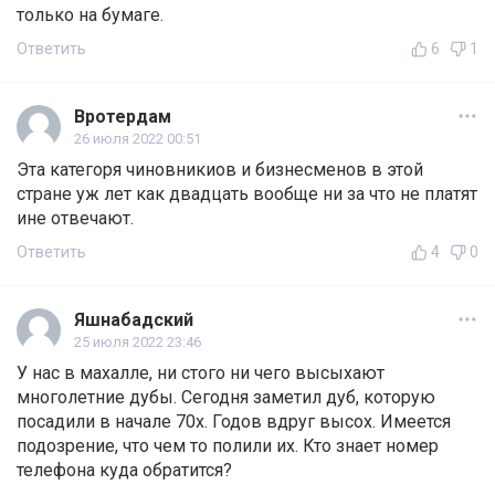
только на бумаге.
Ответить
6
1
Вротердам
26 июля 2022 00:51
Эта категоря чиновникиов и бизнесменов в этой
стране уж лет как двадцать вообще ни за что не платят
ине отвечают.
Ответить
4
0
Яшнабадский
25 июля 2022 23:46
У нас в махалле, ни стого ни чего высыхают
многолетние дубы. Сегодня заметил дуб, которую
посадили в начале 70х. Годов вдруг высох. Имеется
подозрение, что чем то полили их. Кто знает номер
телефона куда обратится?