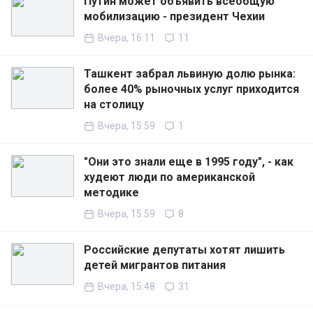
Путин может объявить всеобщую
мобилизацию - президент Чехии
Вчера, 16:11
11
Ташкент забрал львиную долю рынка:
более 40% рыночных услуг приходится
на столицу
Вчера, 15:59
1
"Они это знали еще в 1995 году", - как
худеют люди по американской
методике
Вчера, 15:59
8
Российские депутаты хотят лишить
детей мигрантов питания
Вчера, 15:48
31