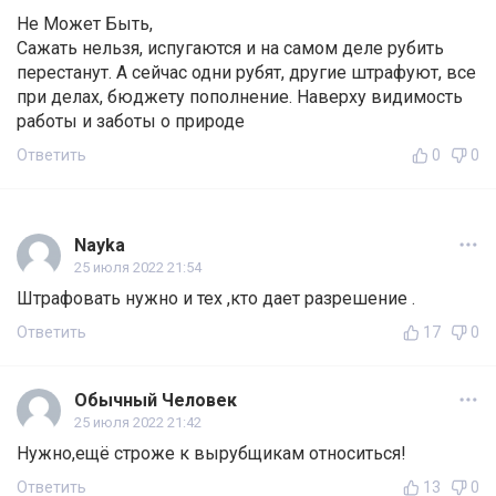
Не Может Быть,
Сажать нельзя, испугаются и на самом деле рубить
перестанут. А сейчас одни рубят, другие штрафуют, все
при делах, бюджету пополнение. Наверху видимость
работы и заботы о природе
Ответить
0
0
Nayka
25 июля 2022 21:54
Штрафовать нужно и тех ,кто дает разрешение .
Ответить
17
0
Обычный Человек
25 июля 2022 21:42
Нужно,ещё строже к вырубщикам относиться!
Ответить
13
0