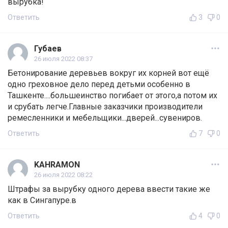
вырубка!
Ответить
3
0
Губаев
26 июля 2022 08:37
Бетонирование деревьев вокруг их корней вот ещё
одно греховное дело перед детьми особенно в
Ташкенте....большеинство погибает от этого,а потом их
и срубать легче.Главные заказчики производители
ремесленники и мебельщики...дверей...сувениров.
Ответить
7
0
KAHRAMON
26 июля 2022 08:22
Штрафы за вырубку одного дерева ввести такие же
как в Сингапуре.в
Ответить
4
0