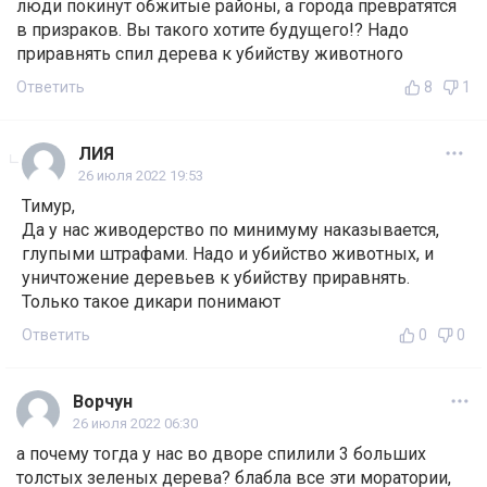
люди покинут обжитые районы, а города превратятся
в призраков. Вы такого хотите будущего!? Надо
приравнять спил дерева к убийству животного
Ответить
8
1
ЛИЯ
26 июля 2022 19:53
Тимур,
Да у нас живодерство по минимуму наказывается,
глупыми штрафами. Надо и убийство животных, и
уничтожение деревьев к убийству приравнять.
Только такое дикари понимают
Ответить
0
0
Ворчун
26 июля 2022 06:30
а почему тогда у нас во дворе спилили 3 больших
толстых зеленых дерева? блабла все эти моратории,