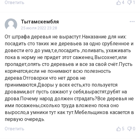
Ответить
4
1
Тытамскембля
25 июля 2022 23:28
От штрафа деревья не вырастут.Наказание для них:
посадить сто таких же деревьев за одно срубленное и
довести его до ума,т,е,посадить ,поливать, ухаживать
пока в норму не придет этот саженец.Высохнет,или
пропадет,опять сто деревьев и все за свой счёт.Пусть
корячатся,если не понимают всю полезность
дерева.Отговорки что нет дров не
принимаются.Дворы у всех есть,кто пользуется
дровами,вот пусть сажают у себя,вырастят,рубят на
дрова.Почему народ должен страдать?Все деревья не
ими посажены,сколько труда вложено пока оно
выросло,а умники тут как тут.Мебельщиков касается в
первую очередь.
Ответить
5
0