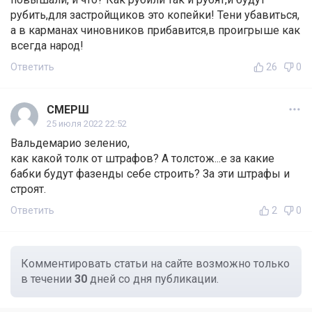
рубить,для застройщиков это копейки! Тени убавиться,
а в карманах чиновников прибавится,в проигрыше как
всегда народ!
Ответить
26
0
СМЕРШ
25 июля 2022 22:52
Вальдемарио зеленио,
как какой толк от штрафов? А толстож...е за какие
бабки будут фазенды себе строить? За эти штрафы и
строят.
Ответить
2
0
Комментировать статьи на сайте возможно только
в течении
30
дней со дня публикации.