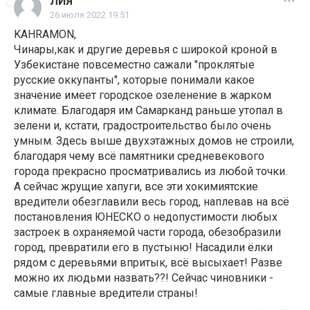
ЛИЯ
26 июля 2022 19:51
KAHRAMON,
Чинары,как и другие деревья с широкой кроной в
Узбекистане повсеместно сажали "проклятые
русские оккупанты", которые понимали какое
значение имеет городское озеленение в жарком
климате. Благодаря им Самарканд раньше утопал в
зелени и, кстати, градостроительство было очень
умным. Здесь выше двухэтажных домов не строили,
благодаря чему всё памятники средневекового
города прекрасно просматривались из любой точки.
А сейчас жрущие хапуги, все эти хокимиятские
вредители обезглавили весь город, наплевав на всё
постановления ЮНЕСКО о недопустимости любых
застроек в охраняемой части города, обезобразили
город, превратили его в пустыню! Насадили ёлки
рядом с деревьями впритык, всё высыхает! Разве
можно их людьми назвать??! Сейчас чиновники -
самые главные вредители страны!