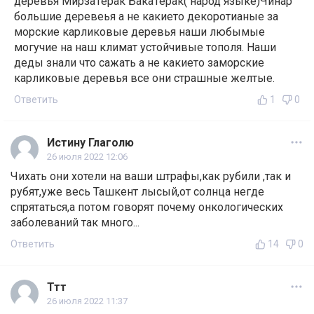
деревья МирзаТерак БакаТерак( народ языке)Чинар
большие деревеья а не какието декоротианые за
морские карликовые деревья наши любымые
могучие на наш климат устойчивые тополя. Наши
деды знали что сажать а не какието заморские
карликовые деревья все они страшные желтые.
Ответить
1
0
Истину Глаголю
26 июля 2022 12:06
Чихать они хотели на ваши штрафы,как рубили ,так и
рубят,уже весь Ташкент лысый,от солнца негде
спрятаться,а потом говорят почему онкологических
заболеваний так много...
Ответить
14
0
Ттт
26 июля 2022 11:37