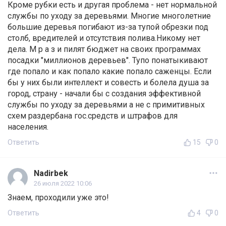
Кроме рубки есть и другая проблема - нет нормальной
службы по уходу за деревьями. Многие многолетние
большие деревья погибают из-за тупой обрезки под
столб, вредителей и отсутствия полива.Никому нет
дела. М р а з и пилят бюджет на своих программах
посадки "миллионов деревьев". Тупо понатыкивают
где попало и как попало какие попало саженцы. Если
бы у них были интеллект и совесть и болела душа за
город, страну - начали бы с создания эффективной
службы по уходу за деревьями а не с примитивных
схем раздербана гос.средств и штрафов для
населения.
Ответить
15
0
Nadirbek
26 июля 2022 10:06
Знаем, проходили уже это!
Ответить
4
0