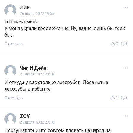
ЛИЯ
26 июля 2022 19:55
Тытамскембля,
У меня украли предложение. Ну, ладно, лишь бы толк
был
Ответить
0
0
Чип И Дейл
25 июля 2022 23:18
И откуда у вас столько лесорубов. Леса нет , а
лесорубы в избытке
Ответить
1
0
ZOV
25 июля 2022 23:10
Послушай тебе что совсем плевать на народ на