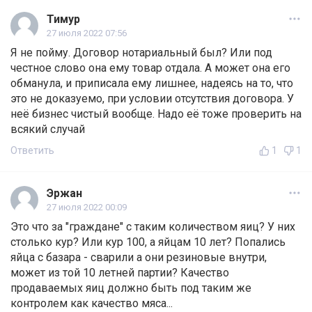
Тимур
27 июля 2022 07:56
Я не пойму. Договор нотариальный был? Или под
честное слово она ему товар отдала. А может она его
обманула, и приписала ему лишнее, надеясь на то, что
это не доказуемо, при условии отсутствия договора. У
неё бизнес чистый вообще. Надо её тоже проверить на
всякий случай
Ответить
1
1
Эржан
27 июля 2022 00:09
Это что за "граждане" с таким количеством яиц? У них
столько кур? Или кур 100, а яйцам 10 лет? Попались
яйца с базара - сварили а они резиновые внутри,
может из той 10 летней партии? Качество
продаваемых яиц должно быть под таким же
контролем как качество мяса...