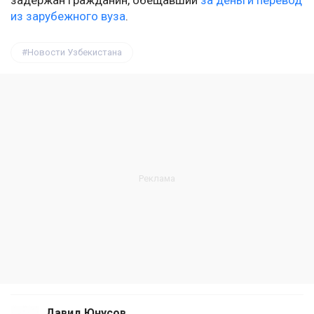
задержан гражданин, обещавший
за деньги перевод
из зарубежного вуза
.
Новости Узбекистана
Давид Юнусов