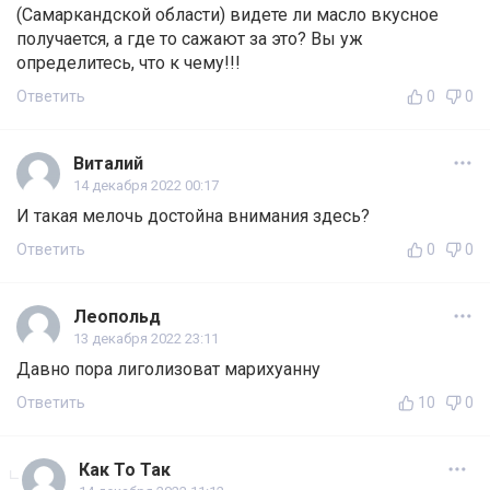
(Самаркандской области) видете ли масло вкусное
получается, а где то сажают за это? Вы уж
определитесь, что к чему!!!
Ответить
0
0
Виталий
14 декабря 2022 00:17
И такая мелочь достойна внимания здесь?
Ответить
0
0
Леопольд
13 декабря 2022 23:11
Давно пора лиголизоват марихуанну
Ответить
10
0
Как То Так