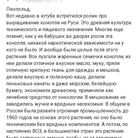
14 декабря 2022 11:12
Леопольд,
Вот недавно в ютубе встретился ролик про
выращивание конопли на Руси. Это древняя культура
технического и пищевого назначения. Многие еще
помнят, как у их бабушек во дворах росла эта
конопля, никакой наркотической зависимости ни у
кого не было. И вообще были целые поля этого
растения. Все лузгали жаренные семечки конопли, из
нее делали отличное вкусное масло, муку, пряли
отличную крепкую ткань для одежды и мешков,
делали вкусную и полезную кашу, делали
пеньковые канаты и даже морские, белейшую
бумагу, экономили древесину, применяли как
лечебное средство от онкологии. В мешковинах не
заводились жучки и вредные насекомые. В общем в
России была развита огромная промышленность до
1960 годов на основе этого растения, но оно было
техническим без вредных компонентов. А потом, по
настоянию ВОЗ, в большинстве стран это растение
было запрещено именно, якобы, из за зависимых