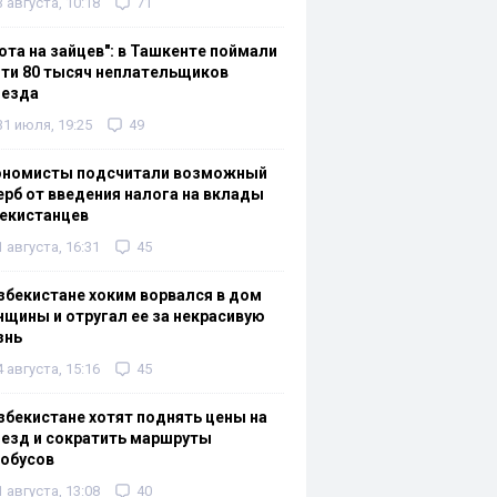
3 августа, 10:18
71
ота на зайцев": в Ташкенте поймали
ти 80 тысяч неплательщиков
оезда
31 июля, 19:25
49
ономисты подсчитали возможный
рб от введения налога на вклады
екистанцев
1 августа, 16:31
45
збекистане хоким ворвался в дом
щины и отругал ее за некрасивую
знь
4 августа, 15:16
45
збекистане хотят поднять цены на
езд и сократить маршруты
тобусов
1 августа, 13:08
40