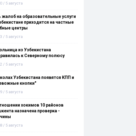
0 / 5 августа
 жалоб на образовательные услуги
збекистане приходится на частные
ебные центры
3 / 5 августа
льница из Узбекистана
равилась к Северному полюсу
2 / 5 августа
колах Узбекистана появятся КПП и
евожные кнопки"
9 / 5 августа
тношении хокимов 10 районов
кента назначена проверка -
ичины
8 / 5 августа