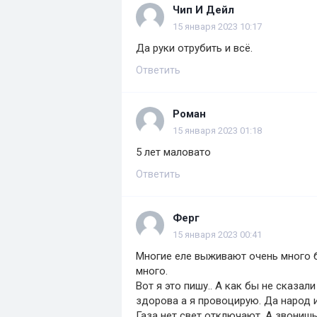
Чип И Дейл
15 января 2023 10:17
Да руки отрубить и всё.
Ответить
Роман
15 января 2023 01:18
5 лет маловато
Ответить
Ферг
15 января 2023 00:41
Многие еле выживают очень много 
много.
Вот я это пишу.. А как бы не сказал
здорова а я провоцирую. Да народ 
Газа нет свет отключают. А звонишь