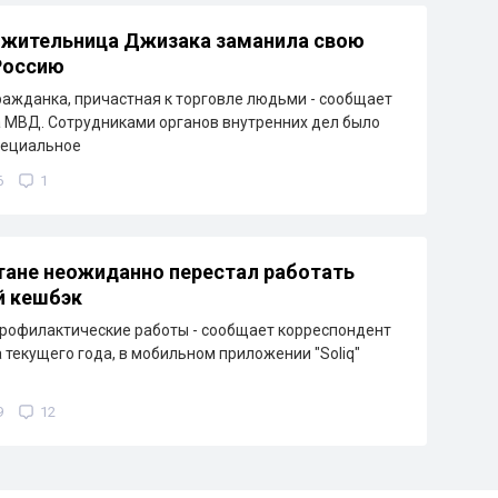
 жительница Джизака заманила свою
Россию
ажданка, причастная к торговле людьми - сообщает
 МВД. Сотрудниками органов внутренних дел было
пециальное
6
1
тане неожиданно перестал работать
й кешбэк
рофилактические работы - сообщает корреспондент
а текущего года, в мобильном приложении "Soliq"
9
12