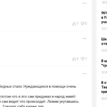
18:5
96%
в У
уч
1
0
15:1
Шко
отп
15:0
5
1
В ш
"тр
12:4
В о
бедных стало. Нуждающихся в помощи очень
Таш
пр
и потом что я это сам придумал и народ живёт
05:0
и сам видит что происходит. Лежим укутавшись.
.. Говорят сабр килинг лар