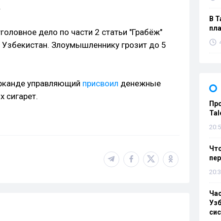
.
В Т
пла
оловное дело по части 2 статьи "Грабёж"
 Узбекистан. Злоумышленнику грозит до 5
арканде управляющий
присвоил
денежные
х сигарет.
Пр
Tal
20:5
Что
пе
20:3
Ча
Узб
си