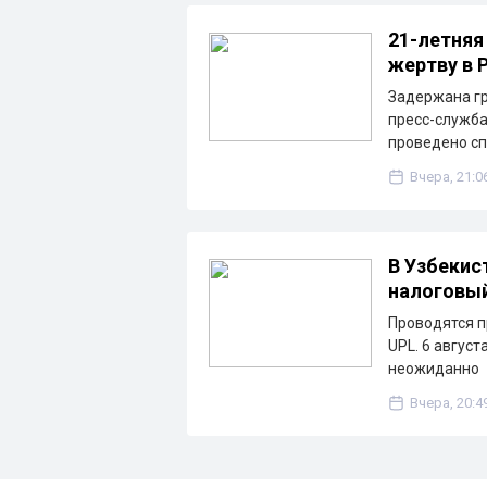
21-летняя
жертву в 
Задержана гр
пресс-служба
проведено с
Вчера, 21:0
В Узбекис
налоговы
Проводятся п
UPL. 6 август
неожиданно
Вчера, 20:4