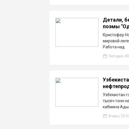
Детали, б
поэмы "Од
Кристофер Но
мировой лите
Работа над
Сегодня, 00
Узбекиста
нефтепрод
Узбекистан г
тысяч тонн н
кабмина Ады
Вчера, 22:3