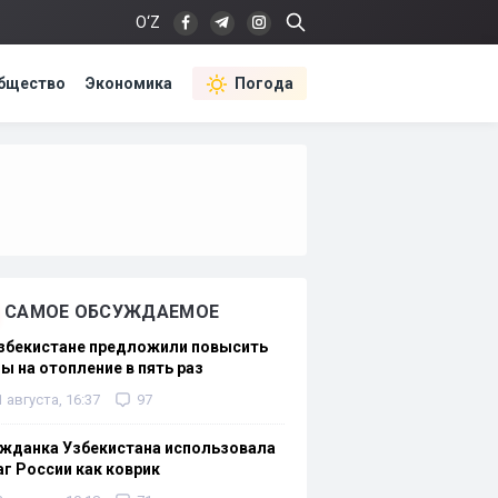
O‘Z
бщество
Экономика
Погода
САМОЕ ОБСУЖДАЕМОЕ
Узбекистане предложили повысить
ы на отопление в пять раз
1 августа, 16:37
97
жданка Узбекистана использовала
г России как коврик