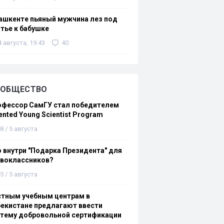
ашкенте пьяный мужчина лез под
тье к бабушке
4 августа, 19:43
40
ОБЩЕСТВО
офессор СамГУ стал победителем
ented Young Scientist Program
8 / 5 августа
 внутри "Подарка Президента" для
рвоклассников?
5 / 5 августа
стным учебным центрам в
екистане предлагают ввести
стему добровольной сертификации