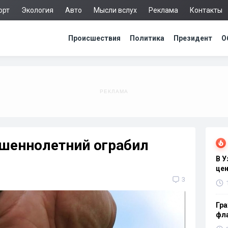
орт
Экология
Авто
Мысли вслух
Реклама
Контакты
Происшествия
Политика
Президент
О
ршеннолетний ограбил
В 
цен
3
Гра
фла