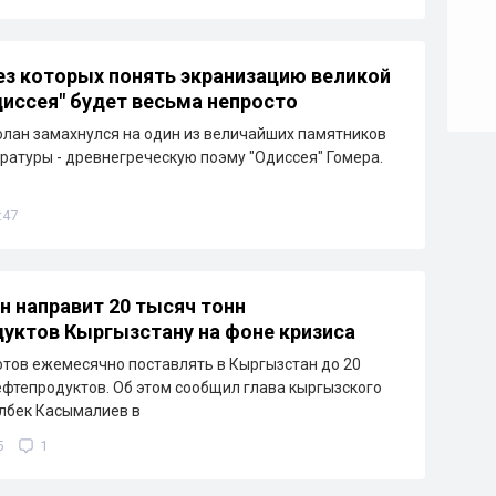
ез которых понять экранизацию великой
иссея" будет весьма непросто
лан замахнулся на один из величайших памятников
ратуры - древнегреческую поэму "Одиссея" Гомера.
:47
н направит 20 тысяч тонн
уктов Кыргызстану на фоне кризиса
отов ежемесячно поставлять в Кыргызстан до 20
ефтепродуктов. Об этом сообщил глава кыргызского
лбек Касымалиев в
5
1