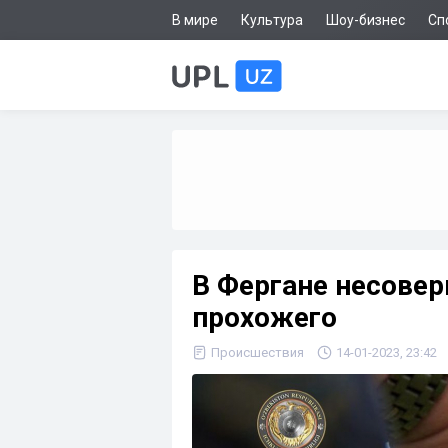
В мире
Культура
Шоу-бизнес
Сп
В Фергане несове
прохожего
Происшествия
14-01-2023, 23:42