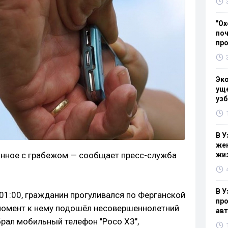
"Ох
поч
пр
Эк
уще
узб
В У
жен
анное с грабежом — сообщает пресс-служба
жи
В У
 01:00, гражданин прогуливался по Ферганской
про
т момент к нему подошёл несовершеннолетний
ав
рал мобильный телефон "Poco X3",