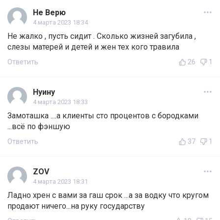
Не Верю
4 марта 2023 18:34
Не жалко , пусть сидит . Сколько жизней загубила ,
слезы матерей и детей и жен тех кого травила
Ответить
26
1
Нуину
4 марта 2023 18:33
Замоташка ....а клиенты сто процентов с бородками
...всё по фэншую
Ответить
37
1
ZOV
4 марта 2023 18:31
Ладно хрен с вами за гаш срок ...а за водку что кругом
продают ничего...на руку государству