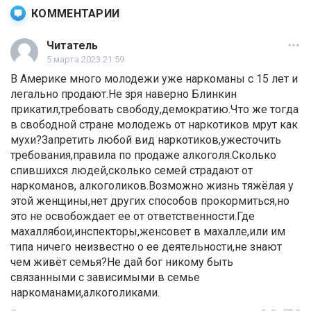
КОММЕНТАРИИ
Читатель
5 марта 2023 21:59
В Америке много молодежи уже наркоманы с 15 лет и
легально продают.Не зря наверно Блинкин
прикатил,требовать свободу,демократию.Что же тогда
в свободной стране молодежь от наркотиков мрут как
мухи?Запретить любой вид наркотиков,ужесточить
требования,правила по продаже алкоголя.Сколько
спившихся людей,сколько семей страдают от
наркоманов, алкоголиков.Возможно жизнь тяжёлая у
этой женщины,нет других способов прокормиться,но
это не освобождает ее от ответственности.Где
махаллябои,инспекторы,женсовет в махалле,или им
типа ничего неизвестно о ее деятельности,не знают
чем живёт семья?Не дай бог никому быть
связанными с зависимыми в семье
наркоманами,алкоголиками.