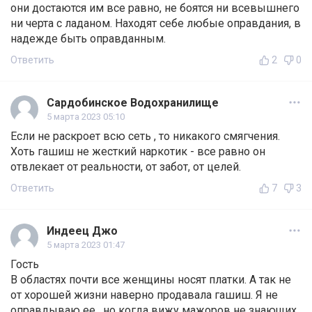
они достаются им все равно, не боятся ни всевышнего
ни черта с ладаном. Находят себе любые оправдания, в
надежде быть оправданным.
Ответить
2
0
Сардобинское Водохранилище
5 марта 2023 05:10
Если не раскроет всю сеть , то никакого смягчения.
Хоть гашиш не жесткий наркотик - все равно он
отвлекает от реальности, от забот, от целей.
Ответить
7
3
Индеец Джо
5 марта 2023 01:47
Гость
В областях почти все женщины носят платки. А так не
от хорошей жизни наверно продавала гашиш. Я не
оправдываю ее , но когда вижу мажоров не знающих