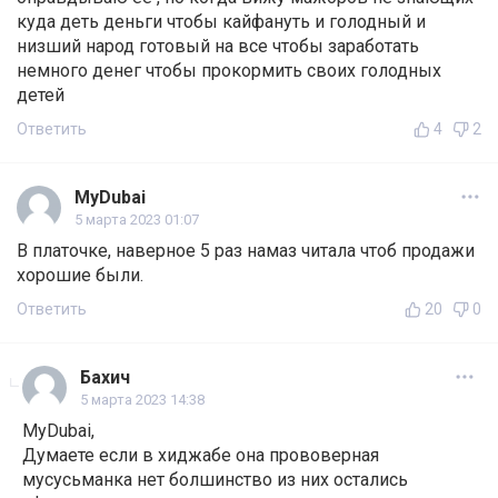
куда деть деньги чтобы кайфануть и голодный и
низший народ готовый на все чтобы заработать
немного денег чтобы прокормить своих голодных
детей
Ответить
4
2
MyDubai
5 марта 2023 01:07
В платочке, наверное 5 раз намаз читала чтоб продажи
хорошие были.
Ответить
20
0
Бахич
5 марта 2023 14:38
MyDubai,
Думаете если в хиджабе она прововерная
мусусьманка нет болшинство из них остались