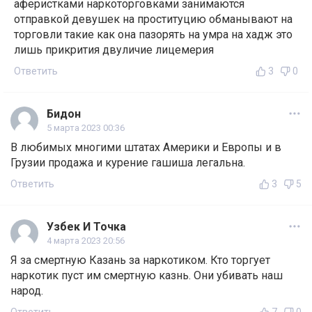
аферистками наркоторговками занимаются
отправкой девушек на проституцию обманывают на
торговли такие как она пазорять на умра на хадж это
лишь прикрития двуличие лицемерия
Ответить
3
0
Бидон
5 марта 2023 00:36
В любимых многими штатах Америки и Европы и в
Грузии продажа и курение гашиша легальна.
Ответить
3
5
Узбек И Точка
4 марта 2023 20:56
Я за смертную Казань за наркотиком. Кто торгует
наркотик пуст им смертную казнь. Они убивать наш
народ.