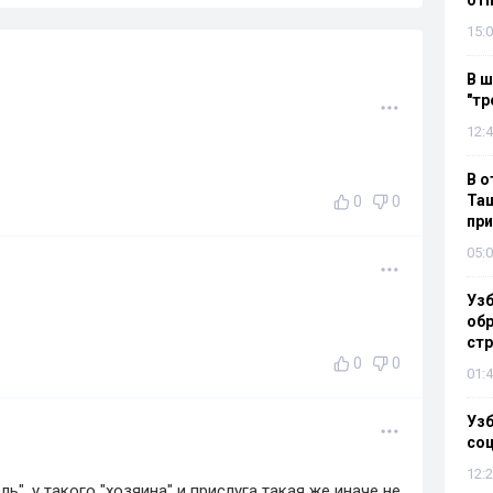
отп
15:0
В ш
"тр
12:4
В о
Таш
0
0
пр
05:0
Узб
обр
стр
0
0
01:4
Узб
со
12:2
ь", у такого "хозяина" и прислуга такая же иначе не