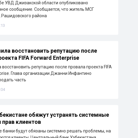
бе УВД Джизакской области опубликовано
ное сообщение. Сообщается, что житель МСГ
Ш.Рашидовского района
:13
ила восстановить репутацию после
оекта FIFA Forward Enterprise
восстановить репутацию после провала проекта FIFA
rprise. Глава организации Джанни Инфантино
родать часть
:04
збекистане обяжут устранять системные
 прав клиентов
е банки будут обязаны системно решать проблемы, на
ются клиенты. Центральный банк Узбекистана