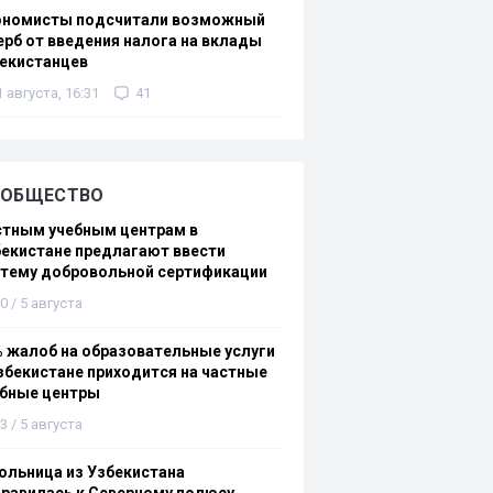
ономисты подсчитали возможный
рб от введения налога на вклады
екистанцев
1 августа, 16:31
41
ОБЩЕСТВО
стным учебным центрам в
екистане предлагают ввести
стему добровольной сертификации
0 / 5 августа
 жалоб на образовательные услуги
збекистане приходится на частные
ебные центры
3 / 5 августа
льница из Узбекистана