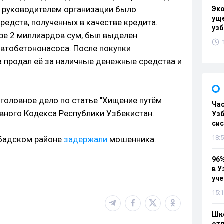
о руководителем организации было
Эк
уще
едств, полученных в качестве кредита.
узб
ере 2 миллиардов сум, был выделен
автобетононасоса. После покупки
 продал её за наличные денежные средства и
головное дело по статье "Хищение путём
Ча
овного Кодекса Республики Узбекистан.
Узб
си
18:5
абадском районе
задержали
мошенника.
96%
в У
уч
15:1
Шко