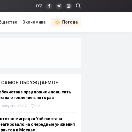
O‘Z
бщество
Экономика
Погода
САМОЕ ОБСУЖДАЕМОЕ
Узбекистане предложили повысить
ы на отопление в пять раз
1 августа, 16:37
96
нтство миграции Узбекистана
еагировало на очередные унижения
рантов в Москве