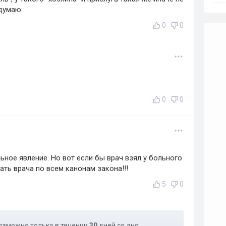
 думаю.
0
0
0
0
ное явление. Но вот если бы врач взял у больного
зать врача по всем канонам закона!!!
5
0
озможно только в течении
30
дней со дня