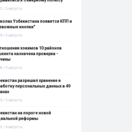
равилась к Северному полюсу
2 / 5 августа
колах Узбекистана появятся КПП и
евожные кнопки"
9 / 5 августа
тношении хокимов 10 районов
кента назначена проверка -
ичины
8 / 5 августа
екистан разрешил хранение и
аботку персональных данных в 49
анах
5 / 5 августа
екистан на пороге новой
циальной реформы
3 / 4 августа