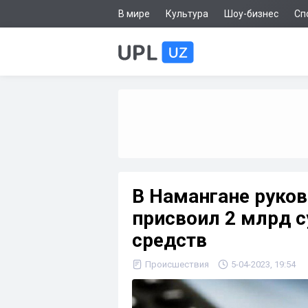
В мире
Культура
Шоу-бизнес
Сп
В Намангане руков
присвоил 2 млрд 
средств
Происшествия
5-04-2023, 19:54