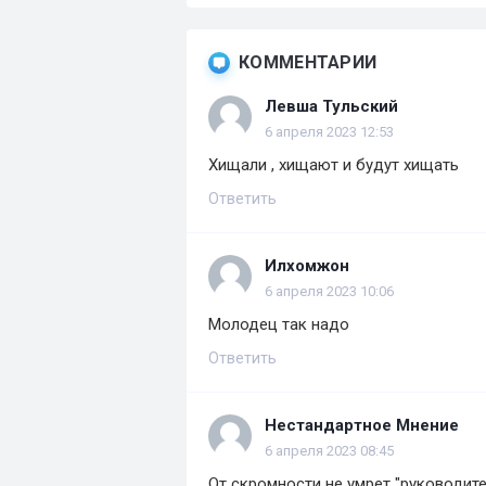
КОММЕНТАРИИ
Левша Тульский
6 апреля 2023 12:53
Хищали , хищают и будут хищать
Ответить
Илхомжон
6 апреля 2023 10:06
Молодец так надо
Ответить
Нестандартное Мнение
6 апреля 2023 08:45
От скромности не умрет "руководител