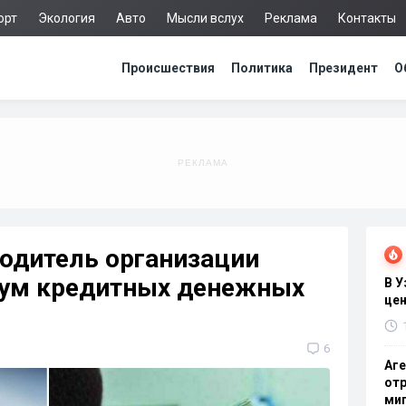
орт
Экология
Авто
Мысли вслух
Реклама
Контакты
Происшествия
Политика
Президент
О
одитель организации
сум кредитных денежных
В 
цен
6
Аге
отр
миг