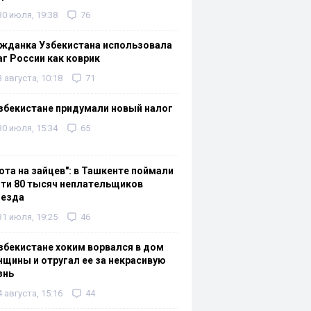
30 июля, 19:38
76
жданка Узбекистана использовала
г России как коврик
3 августа, 10:18
71
збекистане придумали новый налог
30 июля, 15:34
65
ота на зайцев": в Ташкенте поймали
ти 80 тысяч неплательщиков
оезда
31 июля, 19:25
46
збекистане хоким ворвался в дом
щины и отругал ее за некрасивую
знь
4 августа, 15:16
44