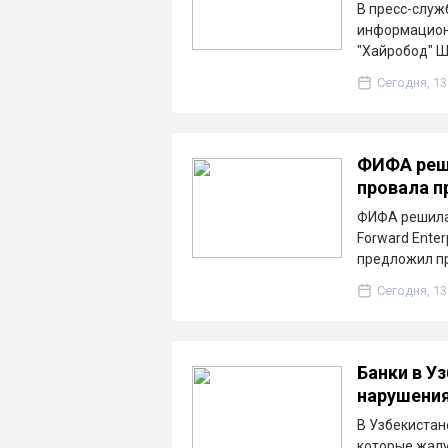
В пресс-служ
информацион
"Хайробод" 
Сегодня, 13
ФИФА реш
провала пр
ФИФА решила 
Forward Ente
предложил п
Сегодня, 13
Банки в У
нарушения
В Узбекистан
которые жалу