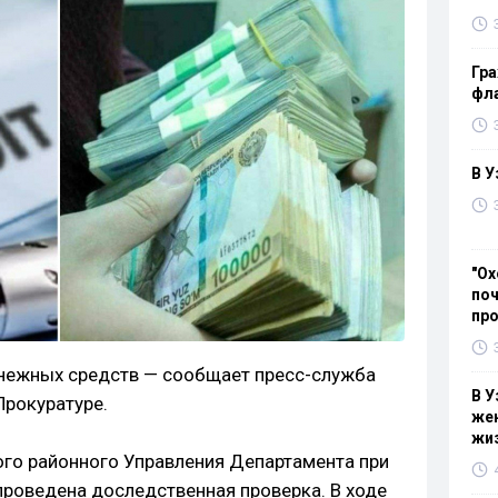
Гра
фла
В У
"Ох
поч
пр
енежных средств — сообщает пресс-служба
В У
Прокуратуре.
жен
жи
го районного Управления Департамента при
проведена доследственная проверка. В ходе