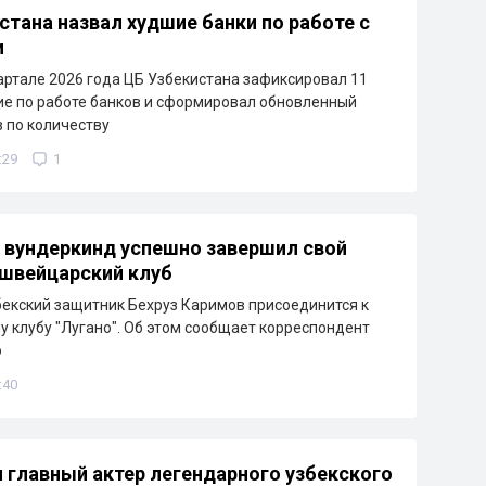
стана назвал худшие банки по работе с
и
артале 2026 года ЦБ Узбекистана зафиксировал 11
е по работе банков и сформировал обновленный
в по количеству
:29
1
 вундеркинд успешно завершил свой
 швейцарский клуб
бекский защитник Бехруз Каримов присоединится к
 клубу "Лугано". Об этом сообщает корреспондент
о
:40
 главный актер легендарного узбекского