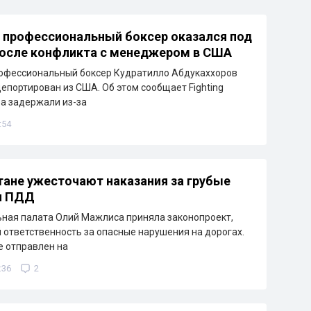
 профессиональный боксер оказался под
после конфликта с менеджером в США
рофессиональный боксер Кудратилло Абдукаххоров
депортирован из США. Об этом сообщает Fighting
ра задержали из-за
:54
тане ужесточают наказания за грубые
я ПДД
ная палата Олий Мажлиса приняла законопроект,
ответственность за опасные нарушения на дорогах.
 отправлен на
:36
2