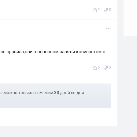
9
0
се правила,они в основном заняты копипастом с
3
2
озможно только в течении
30
дней со дня