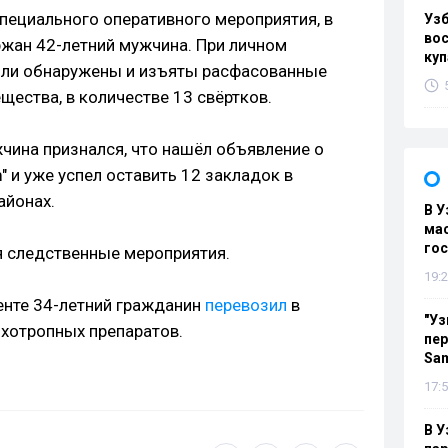
 специального оперативного мероприятия, в
Уз
вос
жан 42-летний мужчина. При личном
куп
были обнаружены и изъяты расфасованные
щества, в количестве 13 свёртков.
чина признался, что нашёл объявление о
" и уже успел оставить 12 закладок в
айонах.
В У
мас
гос
я следственные мероприятия.
19:2
енте 34-летний гражданин
перевозил
в
"Уз
хотропных препаратов.
пер
Sa
17:5
В У