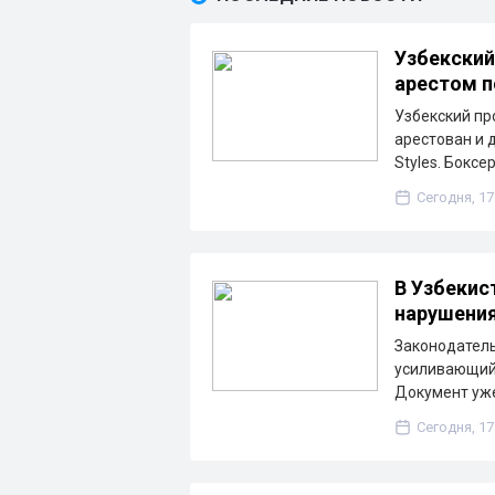
Узбекский
арестом 
Узбекский п
арестован и 
Styles. Боксе
Сегодня, 17
В Узбекис
нарушени
Законодатель
усиливающий 
Документ уже
Сегодня, 17