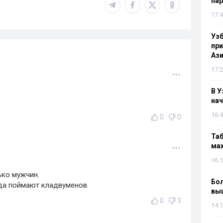
па
17:4
Узб
пр
Ази
17:2
В У
нач
16:4
0
0
Таб
мах
16:1
ько мужчин.
Бол
да поймают кладвуменов.
вы
0
3
14:1