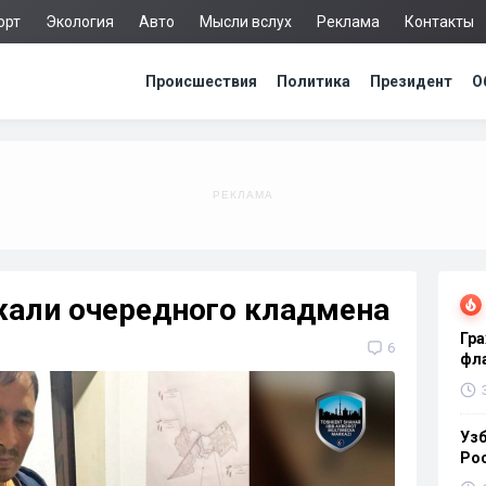
орт
Экология
Авто
Мысли вслух
Реклама
Контакты
Происшествия
Политика
Президент
О
жали очередного кладмена
Гра
6
фла
Узб
Ро