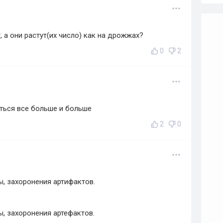
 а они растут(их число) как на дрожжах?
0
2
ться все больше и больше
2
0
, захоронения артифактов.
, захоронения артефактов.