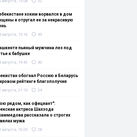
6 августа, 15:08
52
збекистане хоким ворвался в дом
щины и отругал ее за некрасивую
знь
4 августа, 15:16
49
ашкенте пьяный мужчина лез под
тье к бабушке
4 августа, 19:43
40
екистан обогнал Россию и Беларусь
ировом рейтинге благополучия
2 августа, 21:10
34
ою рядом, как официант":
екская актриса Шахзода
аммедова рассказала о строгих
авилах мужа
3 августа, 16:20
28