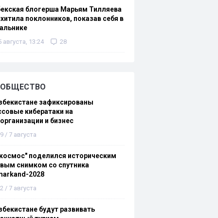
бекская блогерша Марьям Тилляева
хитила поклонников, показав себя в
альнике
5 августа, 13:24
28
ОБЩЕСТВО
збекистане зафиксированы
совые кибератаки на
организации и бизнес
9 / 7 августа
космос" поделился историческим
вым снимком со спутника
markand-2028
2 / 7 августа
збекистане будут развивать