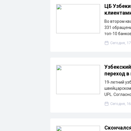
ЦБ Узбеки
клиентам
Во втором кв
331 обращени
топ-10 банко
Сегодня, 17
Узбекский
переход в
19-летний уз
швейцарскому
UPL. Согласн
Сегодня, 16
Скончался