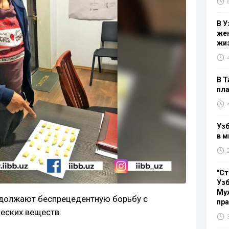
В У
жен
жи
В Т
пла
Узб
в м
"Ст
Узб
Мух
должают беспрецедентную борьбу с
пр
еских веществ.