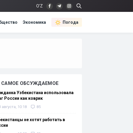
O‘Z
бщество
Экономика
Погода
САМОЕ ОБСУЖДАЕМОЕ
жданка Узбекистана использовала
г России как коврик
3 августа, 10:18
85
екистанцы не хотят работать в
ссии