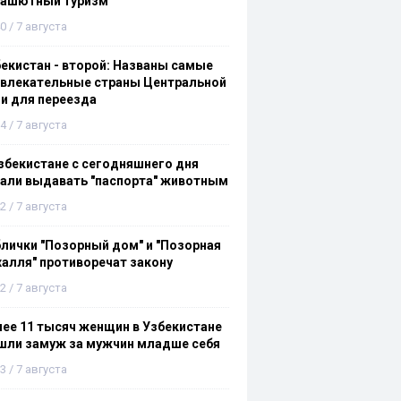
рашютный туризм
0 / 7 августа
екистан - второй: Названы самые
ивлекательные страны Центральной
и для переезда
4 / 7 августа
збекистане с сегодняшнего дня
али выдавать "паспорта" животным
2 / 7 августа
лички "Позорный дом" и "Позорная
алля" противоречат закону
2 / 7 августа
ее 11 тысяч женщин в Узбекистане
шли замуж за мужчин младше себя
3 / 7 августа