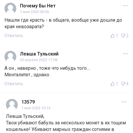
Почему Бы Нет
1 мая 2023 00:36
Нашли где красть - в общаге, вообще уже дошли до
края невозврата?
Ответить
1
2
Левша Тульский
30 апреля 2023 17:08
А он , наверно , тоже что нибудь того....
Менталитет , однако .
Ответить
1
4
13579
1 мая 2023 10:13
Левша Тульский,
Твои убивают бабуль за несколько монет в их тощем
кошельке! Убивают мирных граждан сотнями в