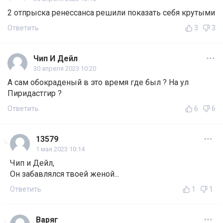
2 отпрыска ренессанса решили показать себя крутыми
Ответить
3
3
Чип И Дейл
30 апреля 2023 10:20
А сам обокраденый в это время где был ? На ул
Пиридастгир ?
Ответить
6
6
13579
1 мая 2023 10:14
Чип и Дейл,
Он забавлялся твоей женой...
Ответить
1
1
Варяг