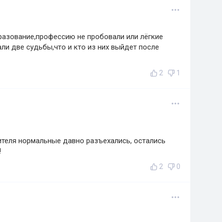
разование,профессию не пробовали или лёгкие
ли две судьбы,что и кто из них выйдет после
2
1
ителя нормальные давно разъехались, остались
!
2
0