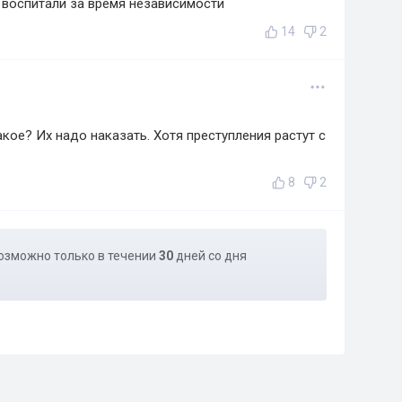
о воспитали за время независимости
14
2
кое? Их надо наказать. Хотя преступления растут с
8
2
озможно только в течении
30
дней со дня