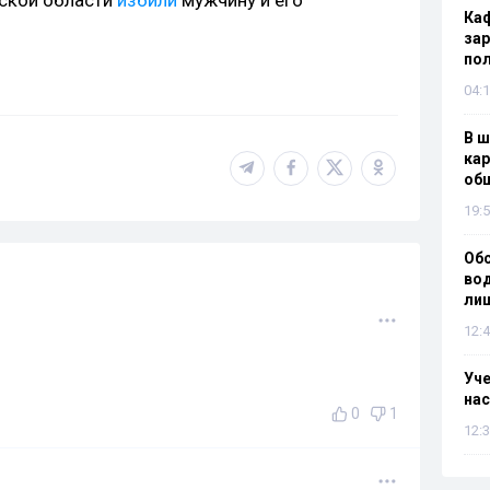
рской области
избили
мужчину и его
Каф
зар
по
04:1
В ш
кар
об
19:5
Об
вод
лиш
12:4
Уч
нас
0
1
12:3