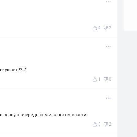
4
2
скушает !?!?
1
0
в первую очередь семья а потом власти
3
2