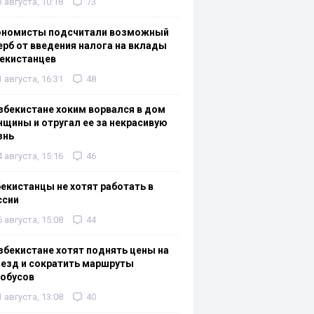
3 августа, 10:18
73
ономисты подсчитали возможный
рб от введения налога на вклады
екистанцев
1 августа, 16:31
48
збекистане хоким ворвался в дом
щины и отругал ее за некрасивую
знь
4 августа, 15:16
46
екистанцы не хотят работать в
ссии
6 августа, 15:08
44
збекистане хотят поднять цены на
езд и сократить маршруты
тобусов
1 августа, 13:08
40