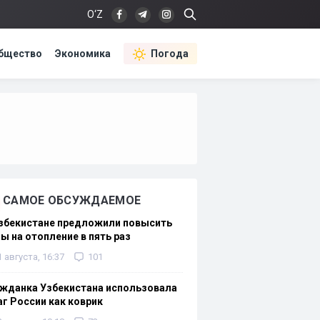
O‘Z
бщество
Экономика
Погода
САМОЕ ОБСУЖДАЕМОЕ
Узбекистане предложили повысить
ы на отопление в пять раз
1 августа, 16:37
101
жданка Узбекистана использовала
г России как коврик