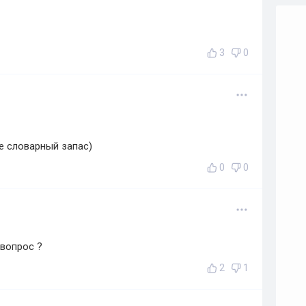
3
0
 словарный запас)
0
0
 вопрос ?
2
1