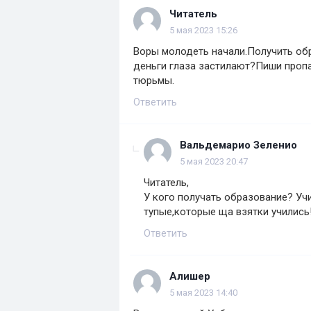
Читатель
5 мая 2023 15:26
Воры молодеть начали.Получить об
деньги глаза застилают?Пиши пропа
тюрьмы.
Ответить
Вальдемарио Зеленио
5 мая 2023 20:47
Читатель,
У кого получать образование? Уч
тупые,которые ща взятки учились
Ответить
Алишер
5 мая 2023 14:40