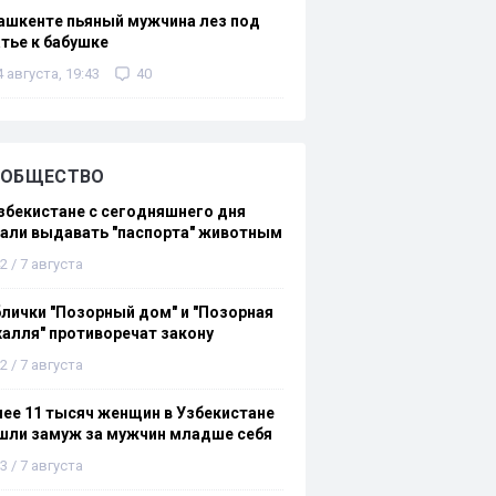
ашкенте пьяный мужчина лез под
тье к бабушке
4 августа, 19:43
40
ОБЩЕСТВО
збекистане с сегодняшнего дня
али выдавать "паспорта" животным
2 / 7 августа
лички "Позорный дом" и "Позорная
алля" противоречат закону
2 / 7 августа
ее 11 тысяч женщин в Узбекистане
шли замуж за мужчин младше себя
3 / 7 августа