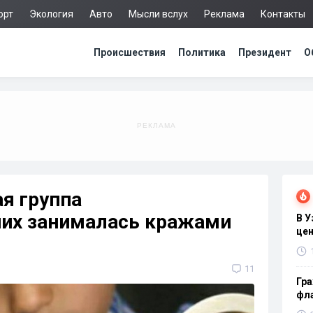
орт
Экология
Авто
Мысли вслух
Реклама
Контакты
Происшествия
Политика
Президент
О
ая группа
их занималась кражами
В 
цен
11
Гра
фла