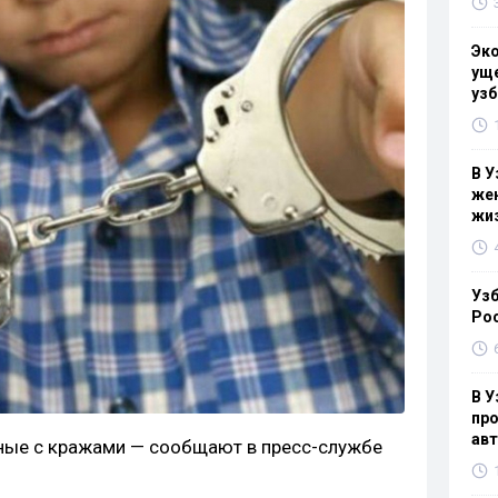
Эк
уще
узб
В У
жен
жи
Узб
Ро
В У
про
ав
ные с кражами — сообщают в пресс-службе