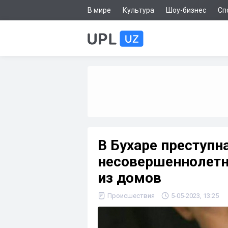
В мире
Культура
Шоу-бизнес
Сп
В Бухаре преступн
несовершеннолетн
из домов
Происшествия
5-05-2023, 13:25