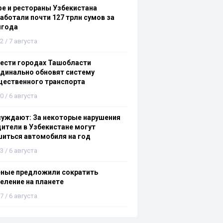
е и рестораны Узбекистана
аботали почти 127 трлн сумов за
лгода
2 / 7 августа
ести городах Ташобласти
динально обновят систему
щественного транспорта
0 / 6 августа
суждают: За некоторые нарушения
ители в Узбекистане могут
иться автомобиля на год
3 / 6 августа
еные предложили сократить
еление на планете
7 / 6 августа