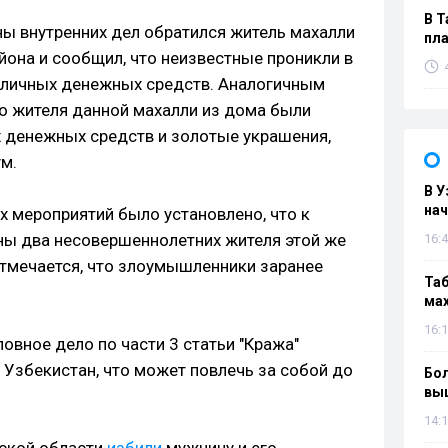
В Т
аны внутренних дел обратился житель махалли
пла
йона и сообщил, что неизвестные проникли в
наличных денежных средств. Аналогичным
ого жителя данной махалли из дома были
 денежных средств и золотые украшения,
м.
В У
нач
х мероприятий было установлено, что к
ны два несовершеннолетних жителя этой же
16:4
Отмечается, что злоумышленники заранее
Таб
мах
16:1
овное дело по части 3 статьи "Кража"
 Узбекистан, что может повлечь за собой до
Бол
вы
14:1