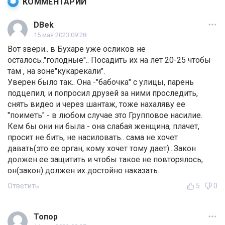
КОММЕНТАРИИ
DBek
15 мая 2023 09:28
Вот звери.. в Бухаре уже осликов не
осталось.."голодные".. Посадить их на лет 20-25 чтобы
там , на зоне"кукарекали".
Уверен было так.. Она -"бабочка" с улицы, парень
подцепил, и попросил друзей за ними проследить,
снять видео и через шантаж, тоже нахаляву ее
"поиметь" - в любом случае это Групповое насилие.
Кем бы они ни была - она слабая женщина, плачет,
просит не бить, не насиловать.. сама не хочет
давать(это ее орган, кому хочет тому дает)...Закон
должен ее защитить и чтобы такое не повторялось,
он(закон) должен их достойно наказать.
Ответить
5
0
Топор