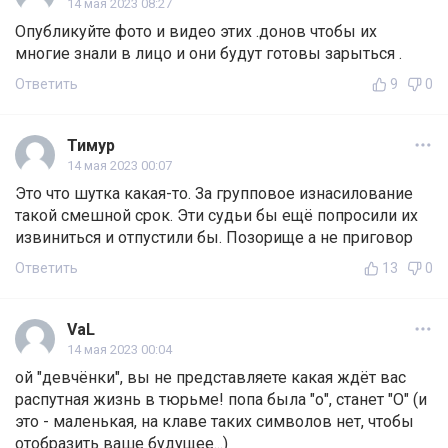
14 мая 2023 08:27
Опубликуйте фото и видео этих .донов чтобы их
многие знали в лицо и они будут готовы зарыться .
Ответить
9
0
Тимур
14 мая 2023 00:07
Это что шутка какая-то. За групповое изнасилование
такой смешной срок. Эти судьи бы ещё попросили их
извиниться и отпустили бы. Позорище а не приговор
Ответить
13
0
VaL
14 мая 2023 00:04
ой "девчёнки", вы не представляете какая ждёт вас
распутная жизнь в тюрьме! попа была "о", станет "О" (и
это - маленькая, на клаве таких символов нет, чтобы
отобразить ваше будущее...)