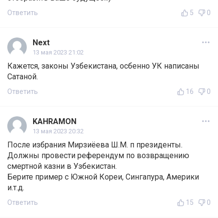
Ответить
5
0
Next
13 мая 2023 21:02
Кажется, законы Узбекистана, осбенно УК написаны
Сатаной.
Ответить
16
0
KAHRAMON
13 мая 2023 20:32
После избрания Мирзиёева Ш.М. п президенты.
Должны провести референдум по возвращению
смертной казни в Узбекистан.
Берите пример с Южной Кореи, Сингапура, Америки
и.т.д.
Ответить
15
0