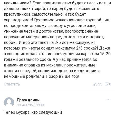
насильникам? Если правительство будет отмазывать и
дальше таких тварей, то народ будет наказывать
преступников самостоятельно, и так будет
справедливее! Групповое изнасилование группой лиц
по предварительному сговору с угрозой жизни,
унижение чести и достоинства, распространение
порочащих материалов посредством сети интернет,
побои... И всё это тянет на 3-5 лет максимум, из
которых эти черты осидят максимум 2/3 срока?! Даже
а соседних странах такие поечтупления караются 15-20
годами реального срока. А у нас принимается во
внимание справка из махалли, положительные
отзывы соседей, сопливые дети на иждивении и
немощные родители. Позор выше гор!
Ответить
55
0
Гражданин
13 мая 2023 13:44
Тепер Бухара. кто следуюший