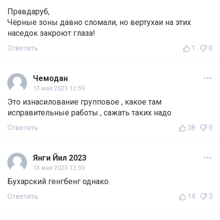
Правдаруб,
Чёрные зоны давно сломали, но вертухаи на этих
наседок закроют глаза!
Ответить
1
0
Чемодан
13 мая 2023 12:59
Это изнасилование групповое , какое там
исправительные работы , сажать таких надо
Ответить
38
0
Янги Йил 2023
13 мая 2023 12:59
Бухарский генгбенг однако.
Ответить
14
3