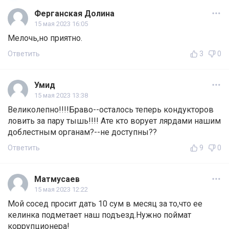
Ферганская Долина
15 мая 2023 16:05
Мелочь,но приятно.
Ответить
3
0
Умид
15 мая 2023 13:38
Великолепно!!!!Браво--осталось теперь кондукторов
ловить за пару тышь!!!! Ате кто ворует лярдами нашим
доблестным органам?--не доступны??
Ответить
9
0
Матмусаев
15 мая 2023 12:22
Мой сосед просит дать 10 сум в месяц за то,что ее
келинка подметает наш подъезд.Нужно поймат
коррупционера!