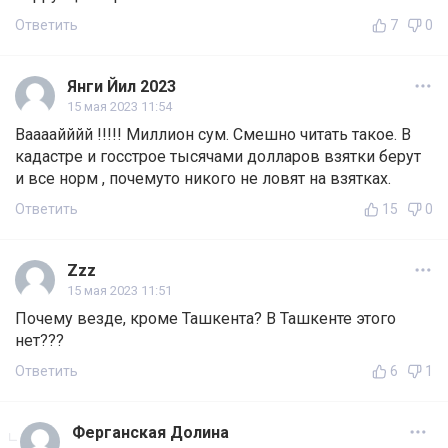
Ответить
7
0
Янги Йил 2023
15 мая 2023 11:54
Ваааайййй !!!!! Миллион сум. Смешно читать такое. В
кадастре и госстрое тысячами долларов взятки берут
и все норм , почемуто никого не ловят на взятках.
Ответить
15
0
Zzz
15 мая 2023 11:51
Почему везде, кроме Ташкента? В Ташкенте этого
нет???
Ответить
6
1
Ферганская Долина