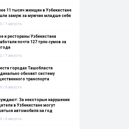
ее 11 тысяч женщин в Узбекистане
шли замуж за мужчин младше себя
3 / 7 августа
е и рестораны Узбекистана
аботали почти 127 трлн сумов за
лгода
2 / 7 августа
ести городах Ташобласти
динально обновят систему
щественного транспорта
0 / 6 августа
суждают: За некоторые нарушения
ители в Узбекистане могут
иться автомобиля на год
3 / 6 августа