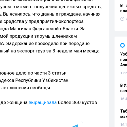
В Т
уппы в момент получения денежных средств,
пла
. Выяснилось, что данные граждане, начиная
е средства у предприятия-экспортёра
ода Маргилан Ферганской области. За
емой продукции злоумышленникам
ША. Задержание проходило при передаче
ный на экспорт груз за 3 недели мая месяца
Узб
пр
Ази
овное дело по части 3 статьи
17:2
одекса Республики Узбекистан.
В У
 лет лишения свободы.
нач
16:4
анде женщина
выращивала
более 360 кустов
Таб
мах
16:1