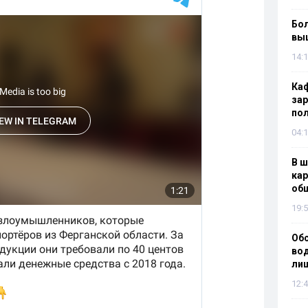
Бол
вы
14:1
Каф
зар
по
04:1
В ш
кар
об
19:5
Об
вод
лиш
12:4