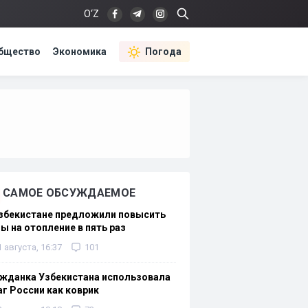
O‘Z
бщество
Экономика
Погода
САМОЕ ОБСУЖДАЕМОЕ
Узбекистане предложили повысить
ы на отопление в пять раз
1 августа, 16:37
101
жданка Узбекистана использовала
г России как коврик