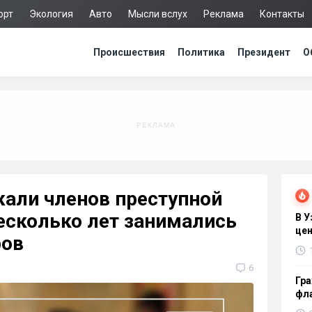
орт
Экология
Авто
Мысли вслух
Реклама
Контакты
Происшествия
Политика
Президент
О
жали членов преступной
есколько лет занимались
В 
цен
ров
6
Гра
фла