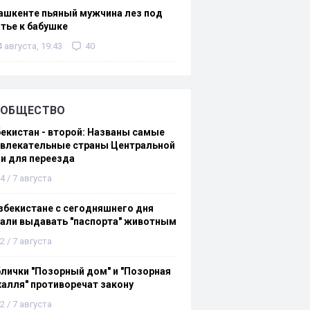
ашкенте пьяный мужчина лез под
тье к бабушке
4 августа, 19:43
40
ОБЩЕСТВО
екистан - второй: Названы самые
ивлекательные страны Центральной
и для переезда
4 / 7 августа
збекистане с сегодняшнего дня
али выдавать "паспорта" животным
2 / 7 августа
лички "Позорный дом" и "Позорная
алля" противоречат закону
2 / 7 августа