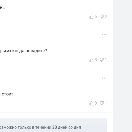
...
6
2
иры,их когда посадите?
8
1
й стоит
8
1
озможно только в течении
30
дней со дня