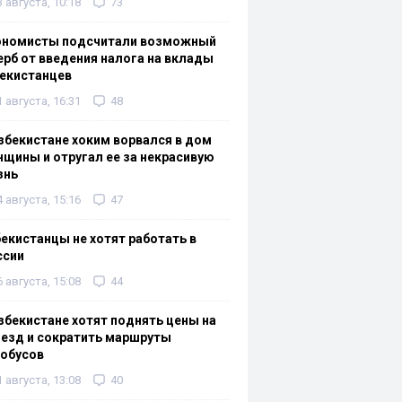
3 августа, 10:18
73
ономисты подсчитали возможный
рб от введения налога на вклады
екистанцев
1 августа, 16:31
48
збекистане хоким ворвался в дом
щины и отругал ее за некрасивую
знь
4 августа, 15:16
47
екистанцы не хотят работать в
ссии
6 августа, 15:08
44
збекистане хотят поднять цены на
езд и сократить маршруты
тобусов
1 августа, 13:08
40