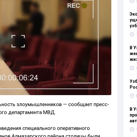
Эк
уще
узб
В У
жен
жи
Узб
Ро
льность злоумышленников — сообщает пресс-
В У
ого департамента МВД.
про
ав
роведения специального оперативного
ранов Алмазарского района столицы были