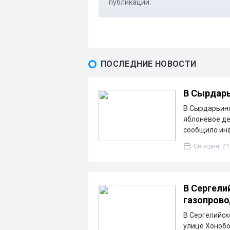
публикации.
ПОСЛЕДНИЕ НОВОСТИ
В Сырдарь
В Сырдарьинс
яблоневое де
сообщило ин
Сегодня, 21
В Сергели
газопрово
В Сергелийск
улице Хонобо