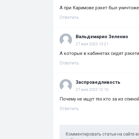
А при Каримове рэкет был уничтожен
Ответить
Вальдемарио Зеленио
27 мая 2023 13:21
А которые в кабинетах сидят рэкет
Ответить
Заспроведливость
27 мая 2023 12:10
Почему не ищут тех кто за из спино
Ответить
Комментировать статьи на сайте в