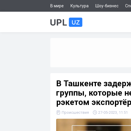
В мире
Культура
Шоу-бизнес
Сп
В Ташкенте задер
группы, которые н
рэкетом экспортё
Происшествия
27-05-2023, 11:51