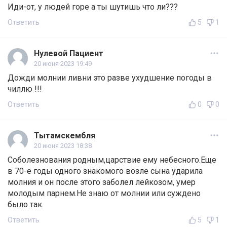
Иди-от, у людей горе а ты шутишь что ли???
Ответить
5
1
Нулевой Пациент
20 июня 2023 19:49
Дожди молнии ливни это разве ухудшение погоды в
чиллю !!!
Ответить
0
0
Тытамскембля
20 июня 2023 18:38
Соболезнования родным,царствие ему небесного.Еще
в 70-е годы одного знакомого возле сына ударила
молния и он после этого заболел лейкозом, умер
молодым парнем.Не знаю от молнии или суждено
было так.
Ответить
5
1