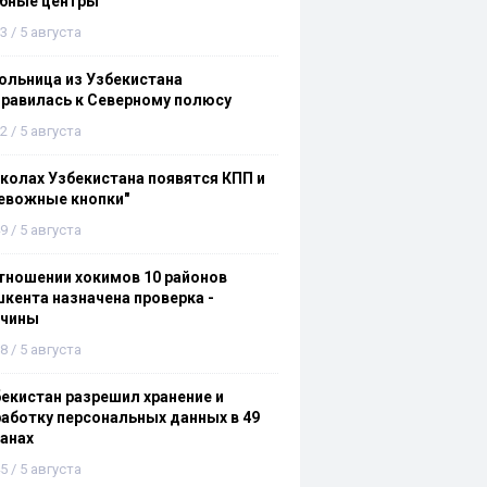
ебные центры
3 / 5 августа
льница из Узбекистана
равилась к Северному полюсу
2 / 5 августа
колах Узбекистана появятся КПП и
евожные кнопки"
9 / 5 августа
тношении хокимов 10 районов
кента назначена проверка -
ичины
8 / 5 августа
екистан разрешил хранение и
аботку персональных данных в 49
анах
5 / 5 августа