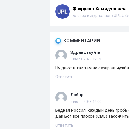
Фахрулло Хамидуллаев
Блогер и журналист «UPL.UZ»
КОММЕНТАРИИ
Здравствуйте
5 июля 2023 19:52
Ну дают и так там не сахар на чуж
Ответить
Лобар
5 июля 2023 14:00
Бедная Россия, каждый день гробь о
Дай Бог все плохое (СВО) закончитьс
Ответить