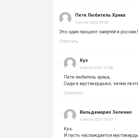
Петя Любитель Хряка
3 июля 2023 09:46
Это один процент смертей в россии,
Ответить
Куз
3 июля 2023 12:06
Петя любитель хряка,
Сиди в мустакердыке, зачем лезть 
Ответить
Вальдемарио Зеленио
3 июля 2023 14:03
Куз,
И пусть наслаждается мустакирд