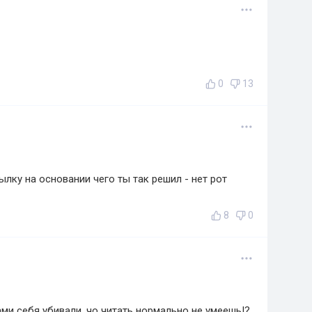
0
13
лку на основании чего ты так решил - нет рот
8
0
сами себя убивали, чо читать нормально не умеешь!?