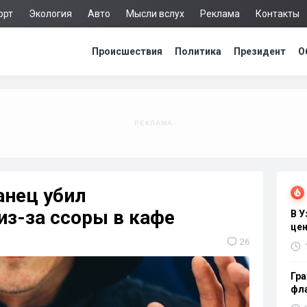
орт
Экология
Авто
Мысли вслух
Реклама
Контакты
Происшествия
Политика
Президент
О
анец убил
из-за ссоры в кафе
В 
цен
26
Гра
фла