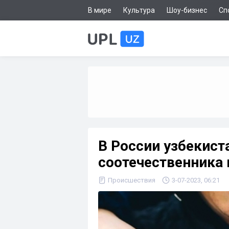
В мире
Культура
Шоу-бизнес
Сп
В России узбекист
соотечественника 
Происшествия
3-07-2023, 06:21