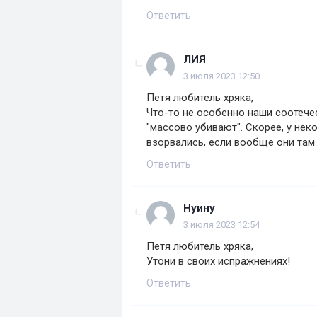
Ответить
ЛИЯ
3 июля 2023 12:50
Петя любитель хряка,
Что-то не особенно наши соотече
"массово убивают". Скорее, у нек
взорвались, если вообще они там
Ответить
Нуину
3 июля 2023 12:54
Петя любитель хряка,
Утони в своих испражнениях!
Ответить