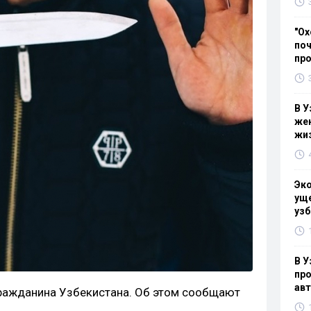
"Ох
поч
пр
В У
жен
жи
Эк
уще
узб
В У
про
ав
гражданина Узбекистана. Об этом сообщают