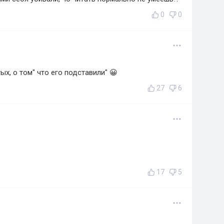
0
0
х, о том" что его подставили" 😀
27
6
17
5