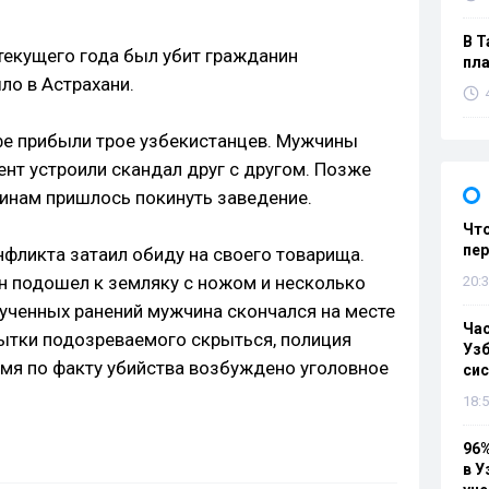
В Т
текущего года был убит гражданин
пла
ло в Астрахани.
афе прибыли трое узбекистанцев. Мужчины
ент устроили скандал друг с другом. Позже
чинам пришлось покинуть заведение.
Что
пе
нфликта затаил обиду на своего товарища.
он подошел к земляку с ножом и несколько
20:3
лученных ранений мужчина скончался на месте
Ча
ытки подозреваемого скрыться, полиция
Узб
емя по факту убийства возбуждено уголовное
си
18:5
96%
в У