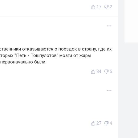
17
2
ственники отказываются о поездок в страну, где их
оторых "Петь - Тошпулотов" мозги от жары
 первоначально были
34
5
27
4