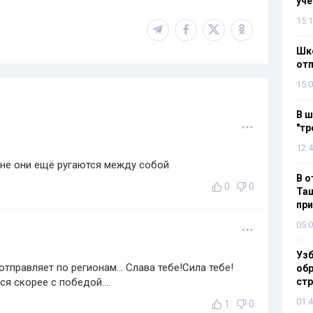
уч
15:1
Шко
отп
15:0
В ш
"тр
12:4
бине они ещё ругаются между собой
В о
0
0
Таш
пр
05:0
Узб
тправляет по регионам... Слава тебе!Сила тебе!
обр
я скорее с победой....
стр
01:4
1
0