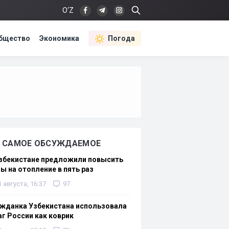
O‘Z
бщество
Экономика
Погода
САМОЕ ОБСУЖДАЕМОЕ
Узбекистане предложили повысить
ы на отопление в пять раз
1 августа, 16:37
97
жданка Узбекистана использовала
г России как коврик