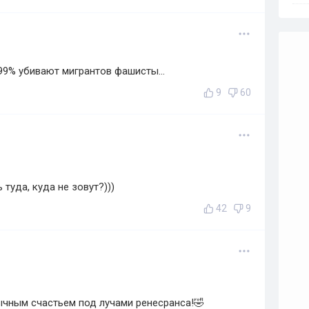
99% убивают мигрантов фашисты...
9
60
туда, куда не зовут?)))
42
9
ычным счастьем под лучами ренесранса!🤣