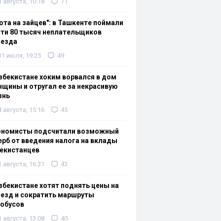
3 августа, 10:18
71
ота на зайцев": в Ташкенте поймали
ти 80 тысяч неплательщиков
оезда
31 июля, 19:25
49
збекистане хоким ворвался в дом
щины и отругал ее за некрасивую
знь
4 августа, 15:16
45
ономисты подсчитали возможный
рб от введения налога на вклады
екистанцев
1 августа, 16:31
43
збекистане хотят поднять цены на
езд и сократить маршруты
тобусов
1 августа, 13:08
40