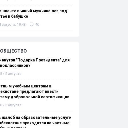
ашкенте пьяный мужчина лез под
тье к бабушке
4 августа, 19:43
40
ОБЩЕСТВО
 внутри "Подарка Президента" для
рвоклассников?
5 / 5 августа
стным учебным центрам в
екистане предлагают ввести
стему добровольной сертификации
0 / 5 августа
 жалоб на образовательные услуги
збекистане приходится на частные