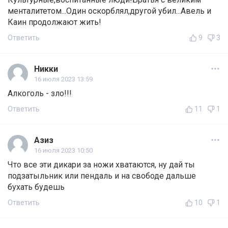
менталитетом...Один оскорблял,другой убил...Авель и
Каин продолжают жить!
Ответить
9
3
Никки
16 июля 2023 13:59
Алкоголь - зло!!!
Ответить
11
1
Азиз
16 июля 2023 10:50
Что все эти дикари за ножи хватаются, ну дай ты
подзатыльник или пендаль и на свободе дальше
бухать будешь
Ответить
10
1